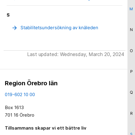
M
S
arrow_forward
Stabilitetsundersökning av knäleden
N
O
Last updated: Wednesday, March 20, 2024
P
Region Örebro län
Q
019-602 10 00
Box 1613
R
701 16 Örebro
Tillsammans skapar vi ett bättre liv
S