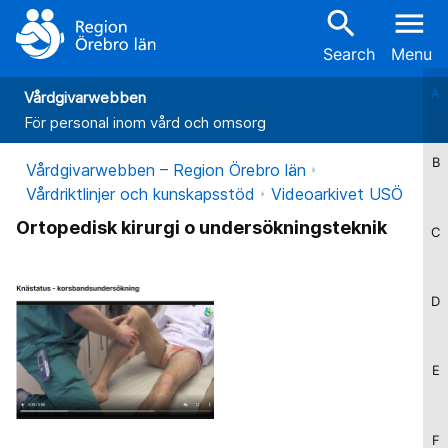
search
menu
Search
Menu
A
Vårdgivarwebben
För personal inom vård och omsorg
B
Vårdgivarwebben – Region Örebro län
Vårdriktlinjer och kunskapsstöd
Videoarkivet USÖ
Ortopedisk kirurgi o undersökningsteknik
C
D
E
F