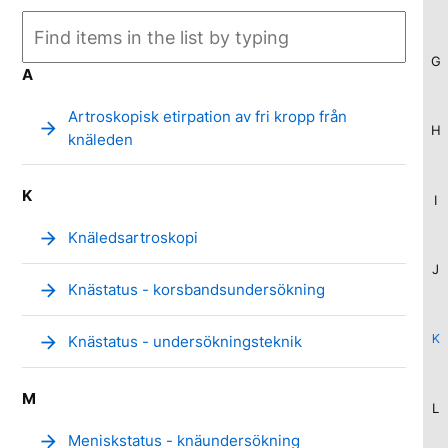
G
A
Artroskopisk etirpation av fri kropp från
arrow_forward
H
knäleden
K
I
arrow_forward
Knäledsartroskopi
J
arrow_forward
Knästatus - korsbandsundersökning
K
arrow_forward
Knästatus - undersökningsteknik
M
L
arrow_forward
Meniskstatus - knäundersökning