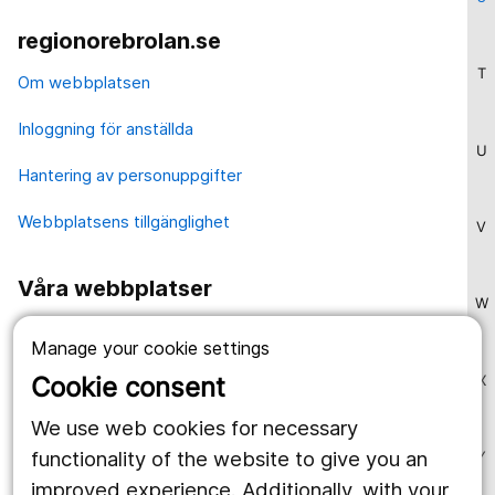
regionorebrolan.se
T
Om webbplatsen
Inloggning för anställda
U
Hantering av personuppgifter
Webbplatsens tillgänglighet
V
Våra webbplatser
W
1177.se
Manage your cookie settings
Länstrafiken
Cookie consent
X
Region Örebro län
We use web cookies for necessary
functionality of the website to give you an
Y
improved experience. Additionally, with your