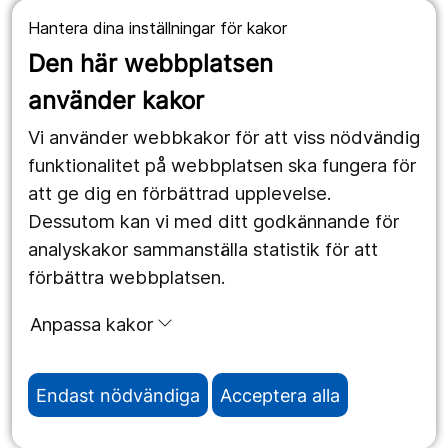
Hantera dina inställningar för kakor
Våra webbplatser
Den här webbplatsen
1177.se
använder kakor
Länstrafiken
Vi använder webbkakor för att viss nödvändig
Region Örebro län
funktionalitet på webbplatsen ska fungera för
att ge dig en förbättrad upplevelse.
Dessutom kan vi med ditt godkännande för
Följ oss
analyskakor sammanställa statistik för att
Facebook
förbättra webbplatsen.
Instagram
portrait
Anpassa kakor
Linked In
work_outline
Endast nödvändiga
Acceptera alla