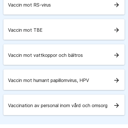
arrow_forward
Vaccin mot RS-virus
arrow_forward
Vaccin mot TBE
arrow_forward
Vaccin mot vattkoppor och bältros
arrow_forward
Vaccin mot humant papillomvirus, HPV
arrow_forward
Vaccination av personal inom vård och omsorg