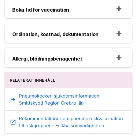
Boka tid för vaccination
Ordination, kostnad, dokumentation
Allergi, blödningsbenägenhet
RELATERAT INNEHÅLL
Pneumokocker, sjukdomsinformation -
arrow_forward
Smittskydd Region Örebro län
Rekommendationer om pneumokockvaccination
open_in_new
till riskgrupper - Folkhälsomyndigheten