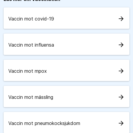
arrow_forward
Vaccin mot covid-19
arrow_forward
Vaccin mot influensa
arrow_forward
Vaccin mot mpox
arrow_forward
Vaccin mot mässling
arrow_forward
Vaccin mot pneumokocksjukdom