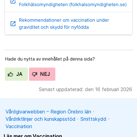
open_in_new
Folkhälsomyndigheten (folkhalsomyndigheten.se)
Rekommendationer om vaccination under
open_in_new
graviditet och skydd för nyfödda
Hade du nytta av innehållet på denna sida?
JA
NEJ
Senast uppdaterad: den 16 februari 2026
Vårdgivarwebben – Region Örebro län
Vårdriktlinjer och kunskapsstöd
Smittskydd
Vaccination
Läs mer om Vaccination