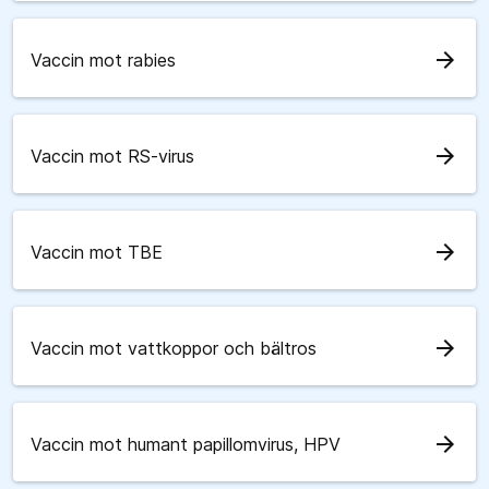
arrow_forward
Vaccin mot rabies
arrow_forward
Vaccin mot RS-virus
arrow_forward
Vaccin mot TBE
arrow_forward
Vaccin mot vattkoppor och bältros
arrow_forward
Vaccin mot humant papillomvirus, HPV