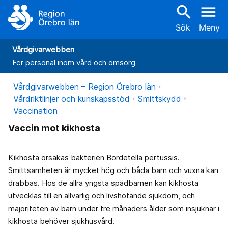
search
menu
Sök
Meny
Vårdgivarwebben
För personal inom vård och omsorg
Vårdgivarwebben – Region Örebro län
Vårdriktlinjer och kunskapsstöd
Smittskydd
Vaccination
Vaccin mot kikhosta
Kikhosta orsakas bakterien Bordetella pertussis.
Smittsamheten är mycket hög och båda barn och vuxna kan
drabbas. Hos de allra yngsta spädbarnen kan kikhosta
utvecklas till en allvarlig och livshotande sjukdom, och
majoriteten av barn under tre månaders ålder som insjuknar i
kikhosta behöver sjukhusvård.