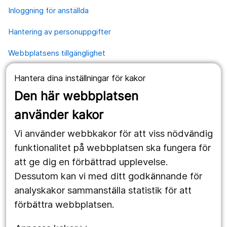
Inloggning för anställda
Hantering av personuppgifter
Webbplatsens tillgänglighet
Hantera dina inställningar för kakor
Våra webbplatser
Den här webbplatsen
1177.se
använder kakor
Länstrafiken
Vi använder webbkakor för att viss nödvändig
Region Örebro län
funktionalitet på webbplatsen ska fungera för
att ge dig en förbättrad upplevelse.
Dessutom kan vi med ditt godkännande för
Följ oss
analyskakor sammanställa statistik för att
Facebook
förbättra webbplatsen.
Instagram
portrait