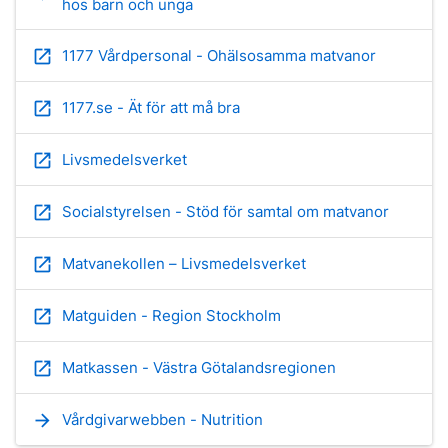
hos barn och unga
open_in_new
1177 Vårdpersonal - Ohälsosamma matvanor
open_in_new
1177.se - Ät för att må bra
open_in_new
Livsmedelsverket
open_in_new
Socialstyrelsen - Stöd för samtal om matvanor
open_in_new
Matvanekollen – Livsmedelsverket
open_in_new
Matguiden - Region Stockholm
open_in_new
Matkassen - Västra Götalandsregionen
arrow_forward
Vårdgivarwebben - Nutrition