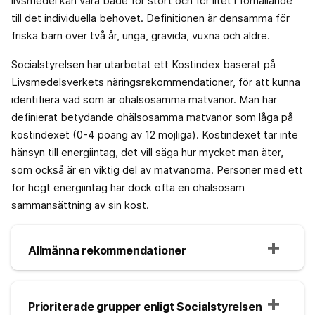
livsmedel kan vara både för stort och för litet i förhållande
till det individuella behovet. Definitionen är densamma för
friska barn över två år, unga, gravida, vuxna och äldre.
Socialstyrelsen har utarbetat ett Kostindex baserat på
Livsmedelsverkets näringsrekommendationer, för att kunna
identifiera vad som är ohälsosamma matvanor. Man har
definierat betydande ohälsosamma matvanor som låga på
kostindexet (0-4 poäng av 12 möjliga). Kostindexet tar inte
hänsyn till energiintag, det vill säga hur mycket man äter,
som också är en viktig del av matvanorna. Personer med ett
för högt energiintag har dock ofta en ohälsosam
sammansättning av sin kost.
Allmänna rekommendationer
Prioriterade grupper enligt Socialstyrelsen