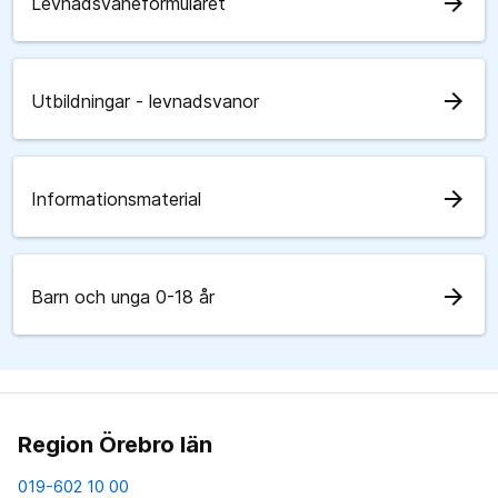
arrow_forward
Levnadsvaneformuläret
arrow_forward
Utbildningar - levnadsvanor
arrow_forward
Informationsmaterial
arrow_forward
Barn och unga 0-18 år
Region Örebro län
019-602 10 00