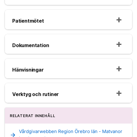
Patientmötet
Dokumentation
Hänvisningar
Verktyg och rutiner
RELATERAT INNEHÅLL
Vårdgivarwebben Region Örebro län - Matvanor
arrow_forward