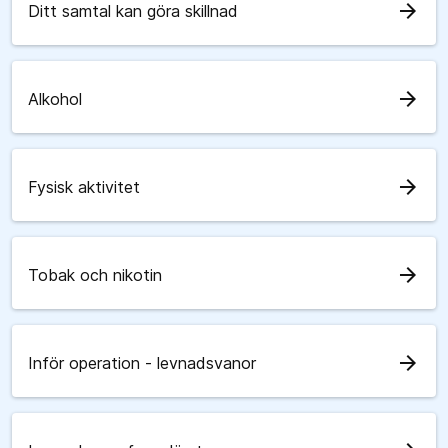
arrow_forward
Ditt samtal kan göra skillnad
arrow_forward
Alkohol
arrow_forward
Fysisk aktivitet
arrow_forward
Tobak och nikotin
arrow_forward
Inför operation - levnadsvanor