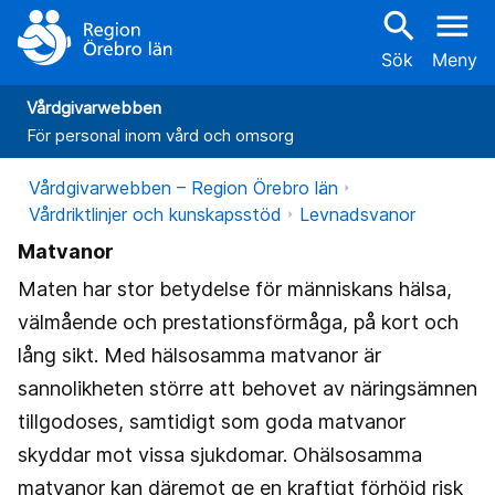
search
menu
Sök
Meny
Vårdgivarwebben
För personal inom vård och omsorg
Vårdgivarwebben – Region Örebro län
Vårdriktlinjer och kunskapsstöd
Levnadsvanor
Matvanor
Maten har stor betydelse för människans hälsa,
välmående och prestationsförmåga, på kort och
lång sikt. Med hälsosamma matvanor är
sannolikheten större att behovet av näringsämnen
tillgodoses, samtidigt som goda matvanor
skyddar mot vissa sjukdomar. Ohälsosamma
matvanor kan däremot ge en kraftigt förhöjd risk