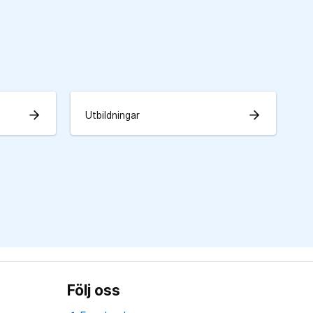
arrow_forward
arrow_forward
Utbildningar
Följ oss