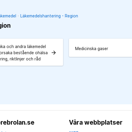
läkemedel
Läkemedelshantering - Region
gion
ika och andra läkemedel
Medicinska gaser
arrow_forward
orsaka bestående ohälsa
ring, riktlinjer och råd
rebrolan.se
Våra webbplatser