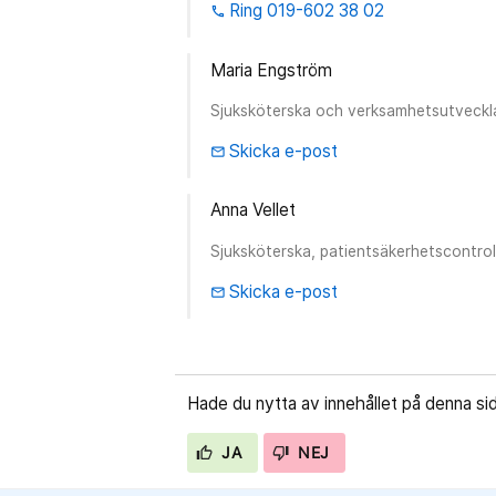
Ring 019-602 38 02
phone
Maria Engström
Sjuksköterska och verksamhetsutvecklar
Skicka e-post
email
Anna Vellet
Sjuksköterska, patientsäkerhetscontrol
Skicka e-post
email
Hade du nytta av innehållet på denna si
JA
NEJ