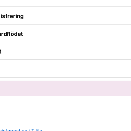
istrering
årdflödet
t
information i T län