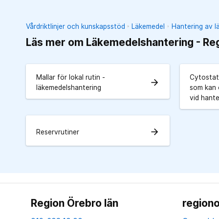
Vårdriktlinjer och kunskapsstöd
Läkemedel
Hantering av 
Läs mer om Läkemedelshantering - Re
Mallar för lokal rutin -
Cytostat
arrow_forward
läkemedelshantering
som kan 
vid hante
arrow_forward
Reservrutiner
Region Örebro län
regiono