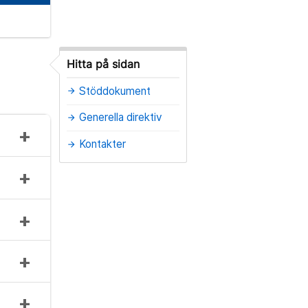
Hitta på sidan
Stöddokument
arrow_forward
Generella direktiv
arrow_forward
Kontakter
arrow_forward