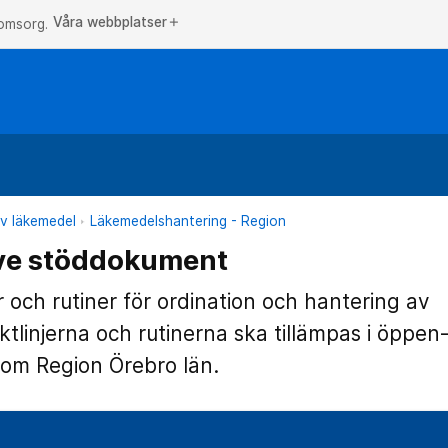
Våra webbplatser
add
 omsorg.
v läkemedel
Läkemedelshantering - Region
ive stöddokument
r och rutiner för ordination och hantering av
ktlinjerna och rutinerna ska tillämpas i öppen
nom Region Örebro län.