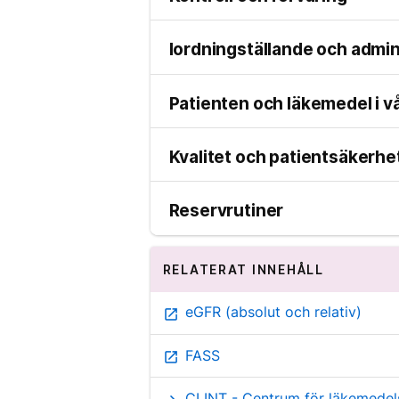
Iordningställande och admin
Patienten och läkemedel i v
Kvalitet och patientsäkerhe
Reservrutiner
RELATERAT INNEHÅLL
eGFR (absolut och relativ)
open_in_new
FASS
open_in_new
CLINT - Centrum för läkemedels