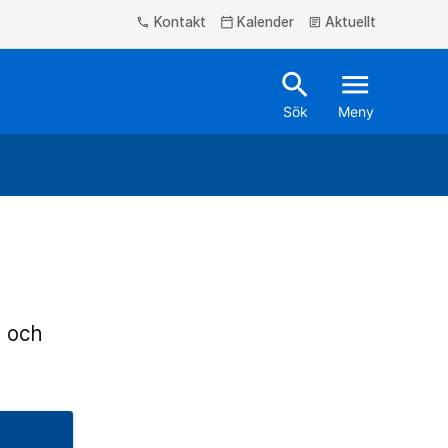
Kontakt
Kalender
Aktuellt
phone
calendar_today
article
search
menu
Sök
Meny
- och