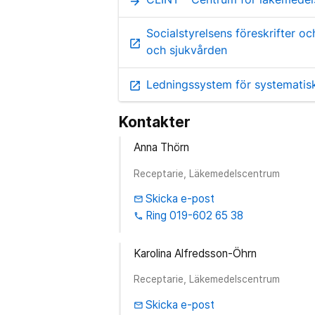
arrow_forward
Socialstyrelsens föreskrifter o
open_in_new
och sjukvården
Ledningssystem för systematiskt
open_in_new
Kontakter
Anna Thörn
Receptarie, Läkemedelscentrum
Skicka e-post
email
Ring 019-602 65 38
phone
Karolina Alfredsson-Öhrn
Receptarie, Läkemedelscentrum
Skicka e-post
email