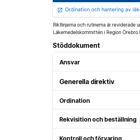
Ordination och hantering av läke
open_in_new
Riktlinjerna och rutinerna är reviderad
Läkemedelskommittén i Region Örebro 
Stöddokument
Ansvar
Generella direktiv
Ordination
Rekvisition och beställning
Kontroll och förvaring