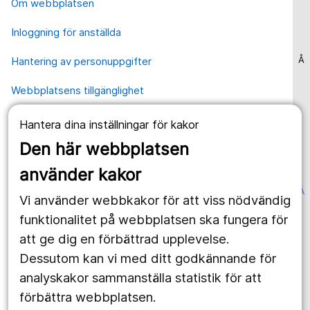
Om webbplatsen
Inloggning för anställda
Hantering av personuppgifter
Å
Webbplatsens tillgänglighet
Hantera dina inställningar för kakor
Våra webbplatser
Den här webbplatsen
1177.se
använder kakor
Länstrafiken
Ä
Vi använder webbkakor för att viss nödvändig
Region Örebro län
funktionalitet på webbplatsen ska fungera för
att ge dig en förbättrad upplevelse.
Dessutom kan vi med ditt godkännande för
Följ oss
analyskakor sammanställa statistik för att
Facebook
förbättra webbplatsen.