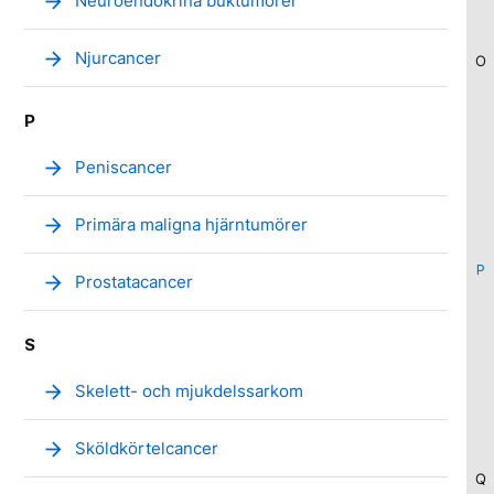
arrow_forward
Neuroendokrina buktumörer
arrow_forward
Njurcancer
O
P
arrow_forward
Peniscancer
arrow_forward
Primära maligna hjärntumörer
P
arrow_forward
Prostatacancer
S
arrow_forward
Skelett- och mjukdelssarkom
arrow_forward
Sköldkörtelcancer
Q