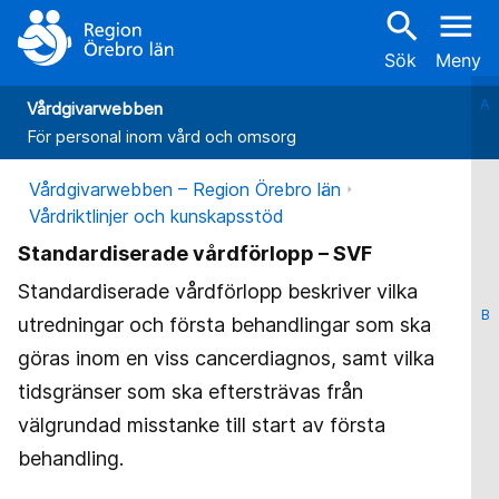
search
menu
Sök
Meny
A
Vårdgivarwebben
För personal inom vård och omsorg
Vårdgivarwebben – Region Örebro län
Vårdriktlinjer och kunskapsstöd
Standardiserade vårdförlopp – SVF
Standardiserade vårdförlopp beskriver vilka
B
utredningar och första behandlingar som ska
göras inom en viss cancerdiagnos, samt vilka
tidsgränser som ska eftersträvas från
välgrundad misstanke till start av första
behandling.