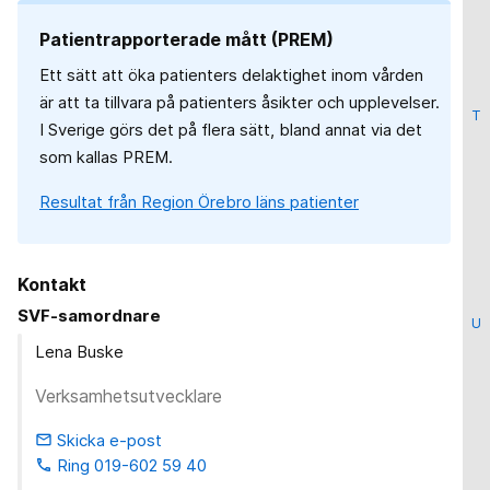
Patientrapporterade mått (PREM)
Ett sätt att öka patienters delaktighet inom vården
är att ta tillvara på patienters åsikter och upplevelser.
T
I Sverige görs det på flera sätt, bland annat via det
som kallas PREM.
Resultat från Region Örebro läns patienter
Kontakt
SVF-samordnare
U
Lena Buske
Verksamhetsutvecklare
Skicka e-post
email
Ring 019-602 59 40
phone