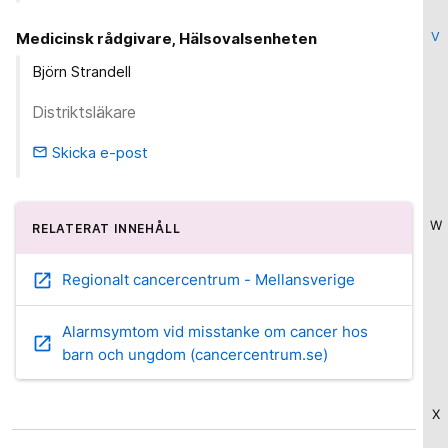
V
Medicinsk rådgivare, Hälsovalsenheten
Björn Strandell
Distriktsläkare
Skicka e-post
email
W
RELATERAT INNEHÅLL
open_in_new
Regionalt cancercentrum - Mellansverige
Alarmsymtom vid misstanke om cancer hos
open_in_new
barn och ungdom (cancercentrum.se)
X