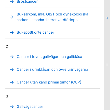
arrow_forward
Bröstcancer
Buksarkom, inkl. GIST och gynekologiska
arrow_forward
H
sarkom, standardiserat vårdförlopp
arrow_forward
Bukspottkörtelcancer
C
arrow_forward
Cancer i lever, gallvägar och gallblåsa
I
arrow_forward
Cancer i urinblåsan och övre urinvägarna
arrow_forward
Cancer utan känd primärtumör (CUP)
G
arrow_forward
Gallvägscancer