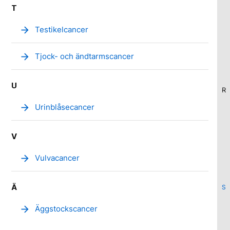
T
arrow_forward
Testikelcancer
arrow_forward
Tjock- och ändtarmscancer
U
R
arrow_forward
Urinblåsecancer
V
arrow_forward
Vulvacancer
Ä
S
arrow_forward
Äggstockscancer