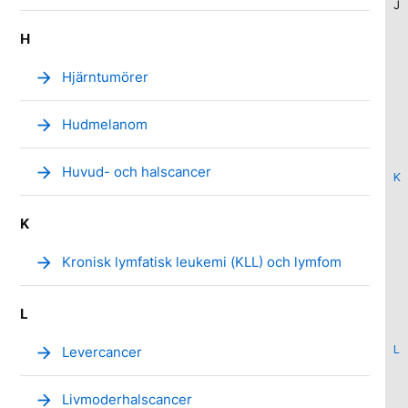
J
H
arrow_forward
Hjärntumörer
arrow_forward
Hudmelanom
arrow_forward
Huvud- och halscancer
K
K
arrow_forward
Kronisk lymfatisk leukemi (KLL) och lymfom
L
L
arrow_forward
Levercancer
arrow_forward
Livmoderhalscancer