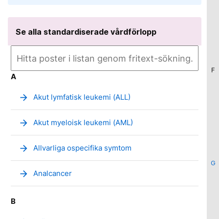
Se alla standardiserade vårdförlopp
F
A
arrow_forward
Akut lymfatisk leukemi (ALL)
arrow_forward
Akut myeloisk leukemi (AML)
arrow_forward
Allvarliga ospecifika symtom
G
arrow_forward
Analcancer
B