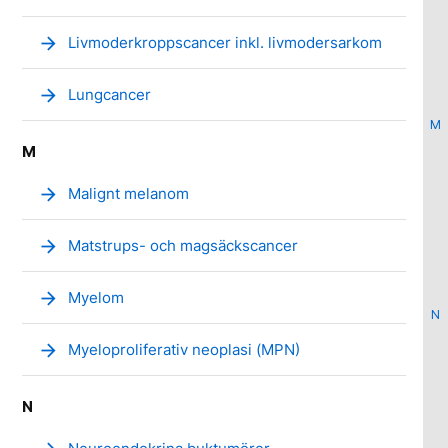
arrow_forward
Livmoderkroppscancer inkl. livmodersarkom
arrow_forward
Lungcancer
M
M
arrow_forward
Malignt melanom
arrow_forward
Matstrups- och magsäckscancer
arrow_forward
Myelom
N
arrow_forward
Myeloproliferativ neoplasi (MPN)
N