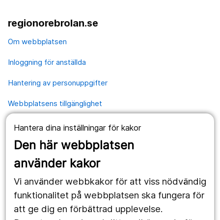
regionorebrolan.se
Om webbplatsen
Inloggning för anställda
Hantering av personuppgifter
Webbplatsens tillgänglighet
Hantera dina inställningar för kakor
Våra webbplatser
Den här webbplatsen
1177.se
använder kakor
Länstrafiken
Vi använder webbkakor för att viss nödvändig
Region Örebro län
funktionalitet på webbplatsen ska fungera för
att ge dig en förbättrad upplevelse.