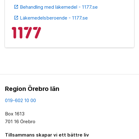
Behandling med läkemedel - 1177.se
open_in_new
Läkemedelsberoende - 1177.se
open_in_new
Region Örebro län
019-602 10 00
Box 1613
701 16 Örebro
Tillsammans skapar vi ett bättre liv