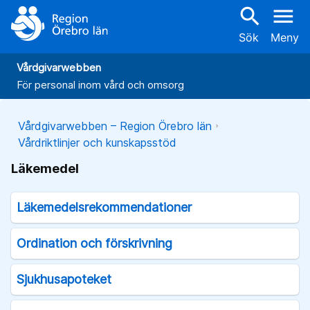
search
menu
Sök
Meny
Vårdgivarwebben
För personal inom vård och omsorg
Vårdgivarwebben – Region Örebro län
Vårdriktlinjer och kunskapsstöd
Läkemedel
Läkemedelsrekommendationer
Ordination och förskrivning
Sjukhusapoteket