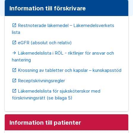
Information till förskrivare
Restnoterade läkemedel – Läkemedelsverkets
open_in_new
lista
eGFR (absolut och relativ)
open_in_new
Läkemedelslista i RÖL - riktlinjer för ansvar och
arrow_forward
hantering
Krossning av tabletter och kapslar – kunskapsstöd
open_in_new
Receptskrivningsregler
open_in_new
Läkemedelslista för sjuksköterskor med
open_in_new
förskrivningsrätt (se bilaga 5)
Information till patienter