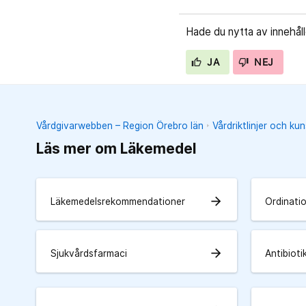
Hade du nytta av innehål
JA
NEJ
Vårdgivarwebben – Region Örebro län
Vårdriktlinjer och k
Läs mer om Läkemedel
arrow_forward
Läkemedelsrekommendationer
Ordinati
arrow_forward
Sjukvårdsfarmaci
Antibioti