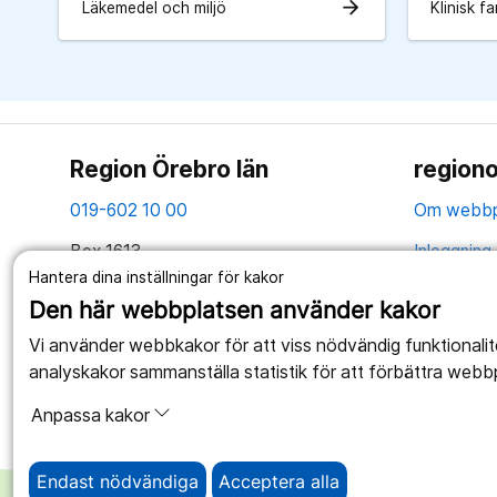
arrow_forward
Läkemedel och miljö
Klinisk f
Region Örebro län
regiono
019-602 10 00
Om webbp
Box 1613
Inloggning 
701 16 Örebro
Hantera dina inställningar för kakor
Hantering 
Den här webbplatsen använder kakor
Tillsammans skapar vi ett bättre liv
Webbplatse
Vi använder webbkakor för att viss nödvändig funktionali
analyskakor sammanställa statistik för att förbättra webb
Anpassa kakor
Endast nödvändiga
Acceptera alla