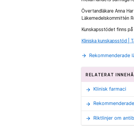
Övertandläkare Anna Hart
Läkemedelskommittén Regi
Kunskapsstödet finns på 
Kliniska kunskapsstöd | 
Rekommenderade lä
arrow_forward
RELATERAT INNEHÅ
Klinisk farmaci
arrow_forward
Rekommenderade
arrow_forward
Riktlinjer om ant
arrow_forward