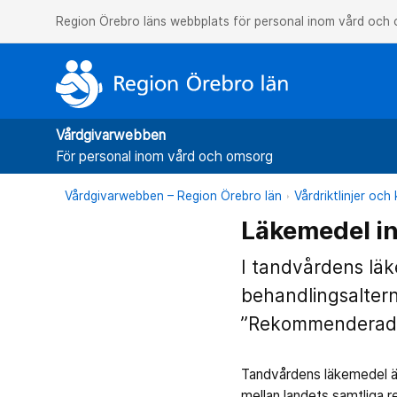
Region Örebro läns webbplats för personal inom vård och
Vårdgivarwebben
För personal inom vård och omsorg
Vårdgivarwebben – Region Örebro län
Vårdriktlinjer oc
Läkemedel i
I tandvårdens lä
behandlingsaltern
”Rekommenderade
Tandvårdens läkemedel ä
mellan landets samtliga r