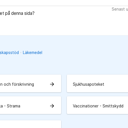
Senast u
let på denna sida?
unskapsstöd
Läkemedel
arrow_forward
on och förskrivning
Sjukhusapoteket
arrow_forward
ka - Strama
Vaccinationer - Smittskydd