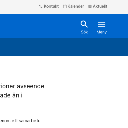
Kontakt
Kalender
Aktuellt
phone
calendar_today
article
search
menu
Sök
Meny
tioner avseende
ade än i
genom ett samarbete