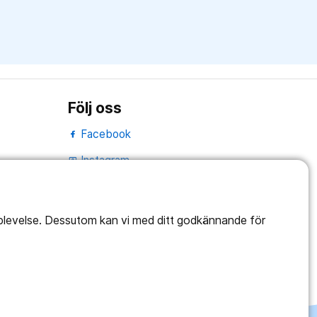
Följ oss
Facebook
Instagram
portrait
Linked In
work_outline
pplevelse. Dessutom kan vi med ditt godkännande för