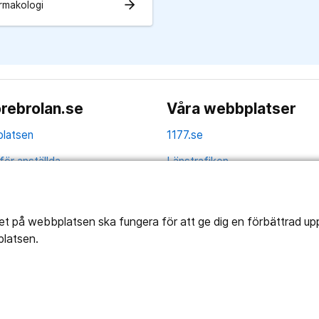
arrow_forward
armakologi
rebrolan.se
Våra webbplatser
latsen
1177.se
för anställda
Länstrafiken
av personuppgifter
Region Örebro län
ns tillgänglighet
tet på webbplatsen ska fungera för att ge dig en förbättrad u
platsen.