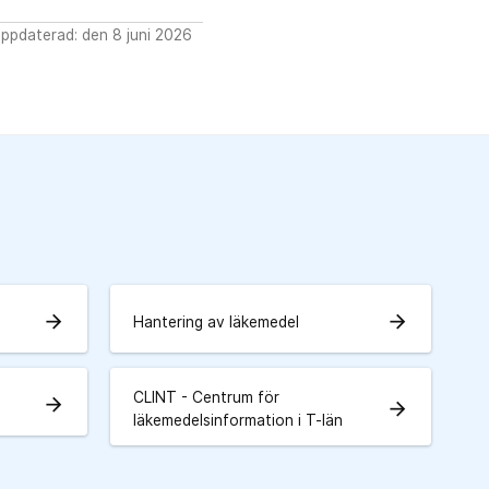
ppdaterad: den 8 juni 2026
arrow_forward
arrow_forward
Hantering av läkemedel
CLINT - Centrum för
arrow_forward
arrow_forward
läkemedelsinformation i T-län