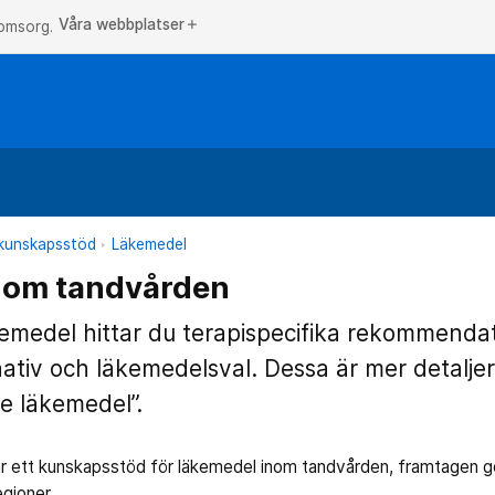
Våra webbplatser
add
 omsorg.
h kunskapsstöd
Läkemedel
nom tandvården
kemedel hittar du terapispecifika rekommenda
ativ och läkemedelsval. Dessa är mer detaljer
 läkemedel”.
r ett kunskapsstöd för läkemedel inom tandvården, framtagen 
egioner.