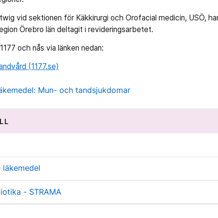
wig vid sektionen för Käkkirurgi och Orofacial medicin, USÖ, ha
on Örebro län deltagit i revideringsarbetet.
1177 och nås via länken nedan:
Tandvård (1177.se)
kemedel: Mun- och tandsjukdomar
LL
 läkemedel
ibiotika - STRAMA