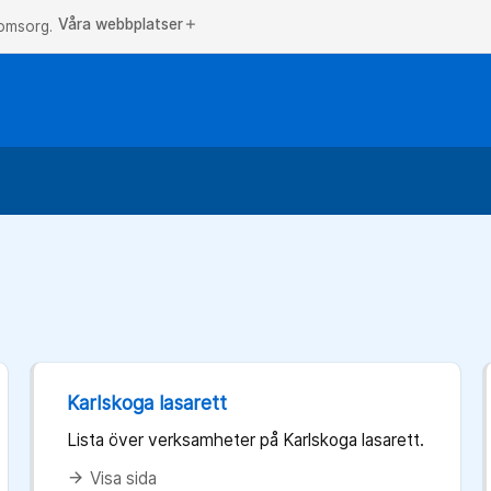
Våra webbplatser
add
 omsorg.
Karlskoga lasarett
Lista över verksamheter på Karlskoga lasarett.
Visa sida
arrow_forward