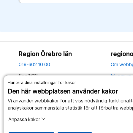
Region Örebro län
regiono
019-602 10 00
Om webbp
Box 1613
Inloggning 
Hantera dina inställningar för kakor
701 16 Örebro
Hantering 
Den här webbplatsen använder kakor
Tillsammans skapar vi ett bättre liv
Webbplatse
Vi använder webbkakor för att viss nödvändig funktionali
analyskakor sammanställa statistik för att förbättra webb
Anpassa kakor