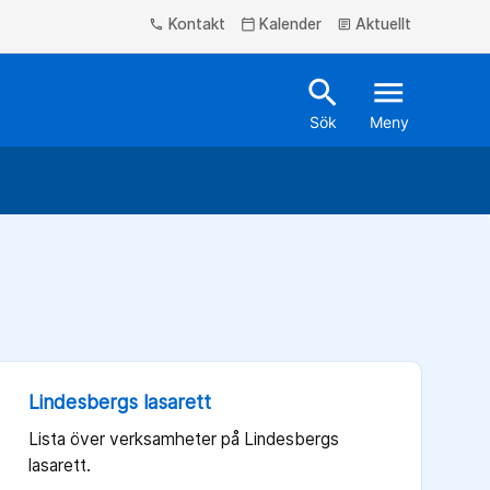
Kontakt
Kalender
Aktuellt
phone
calendar_today
article
search
menu
Sök
Meny
Lindesbergs lasarett
Lista över verksamheter på Lindesbergs
lasarett.