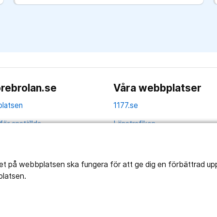
rebrolan.se
Våra webbplatser
latsen
1177.se
för anställda
Länstrafiken
av personuppgifter
Region Örebro län
ns tillgänglighet
tet på webbplatsen ska fungera för att ge dig en förbättrad u
platsen.