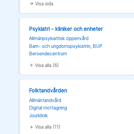
Visa sida
arrow_forward
Psykiatri - kliniker och enheter
Allmänpsykiatrisk öppenvård
Barn- och ungdomspsykiatrin, BUP
Beroendecentrum
Visa alla (6)
add
Folktandvården
Allmäntandvård
Digital mottagning
Jourklinik
Visa alla (11)
add