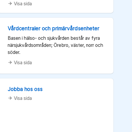
Visa sida
arrow_forward
Vårdcentraler och primärvårdsenheter
Basen i hälso- och sjukvården består av fyra
närsjukvårdsområden; Örebro, väster, norr och
söder.
Visa sida
arrow_forward
Jobba hos oss
Visa sida
arrow_forward