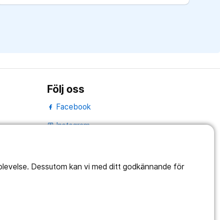
Följ oss
Facebook
Instagram
portrait
Linked In
work_outline
pplevelse. Dessutom kan vi med ditt godkännande för