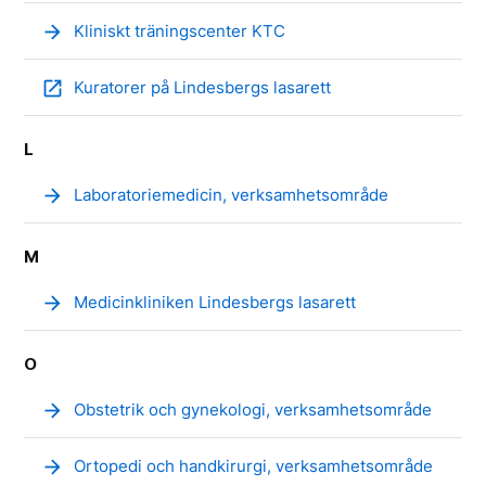
arrow_forward
Kliniskt träningscenter KTC
open_in_new
Kuratorer på Lindesbergs lasarett
L
arrow_forward
Laboratoriemedicin, verksamhetsområde
M
arrow_forward
Medicinkliniken Lindesbergs lasarett
O
arrow_forward
Obstetrik och gynekologi, verksamhetsområde
arrow_forward
Ortopedi och handkirurgi, verksamhetsområde