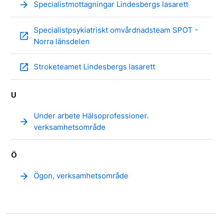
arrow_forward
Specialistmottagningar Lindesbergs lasarett
Specialistpsykiatriskt omvårdnadsteam SPOT -
open_in_new
Norra länsdelen
open_in_new
Stroketeamet Lindesbergs lasarett
U
Under arbete Hälsoprofessioner.
arrow_forward
verksamhetsområde
Ö
arrow_forward
Ögon, verksamhetsområde