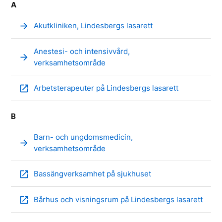
A
arrow_forward
Akutkliniken, Lindesbergs lasarett
Anestesi- och intensivvård,
arrow_forward
verksamhetsområde
open_in_new
Arbetsterapeuter på Lindesbergs lasarett
B
Barn- och ungdomsmedicin,
arrow_forward
verksamhetsområde
open_in_new
Bassängverksamhet på sjukhuset
open_in_new
Bårhus och visningsrum på Lindesbergs lasarett