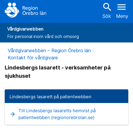
search
menu
Sök
Meny
Vårdgivarwebben
För personal inom vård och omsorg
Vårdgivarwebben – Region Örebro län
Kontakt för vårdgivare
Lindesbergs lasarett - verksamheter på
sjukhuset
Lindesbergs lasarett på patientwebben
Till Lindesbergs lasaretts hemvist på
arrow_forward
patientwebben (regionorebrolan.se)