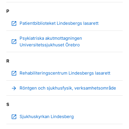
P
open_in_new
Patientbiblioteket Lindesbergs lasarett
Psykiatriska akutmottagningen
open_in_new
Universitetssjukhuset Örebro
R
open_in_new
Rehabiliteringscentrum Lindesbergs lasarett
arrow_forward
Röntgen och sjukhusfysik, verksamhetsområde
S
open_in_new
Sjukhuskyrkan Lindesberg