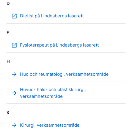
D
open_in_new
Dietist på Lindesbergs lasarett
F
open_in_new
Fysioterapeut på Lindesbergs lasarett
H
arrow_forward
Hud och reumatologi, verksamhetsområde
Huvud- hals- och plastikkirurgi,
arrow_forward
verksamhetsområde
K
arrow_forward
Kirurgi, verksamhetsområde