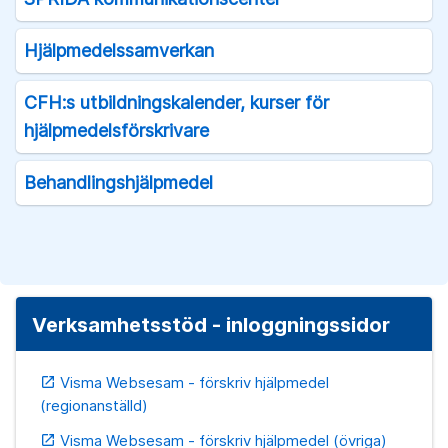
Hjälpmedelssamverkan
CFH:s utbildningskalender, kurser för
hjälpmedelsförskrivare
Behandlingshjälpmedel
Verksamhetsstöd - inloggningssidor
Visma Websesam - förskriv hjälpmedel
open_in_new
(regionanställd)
Visma Websesam - förskriv hjälpmedel (övriga)
open_in_new