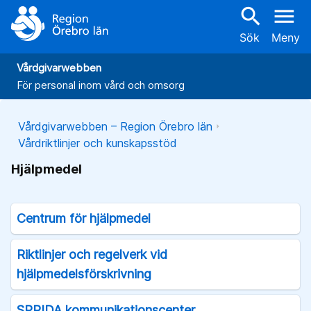
search
menu
Sök
Meny
Vårdgivarwebben
För personal inom vård och omsorg
Vårdgivarwebben – Region Örebro län
Vårdriktlinjer och kunskapsstöd
Hjälpmedel
Centrum för hjälpmedel
Riktlinjer och regelverk vid
hjälpmedelsförskrivning
SPRIDA kommunikationscenter