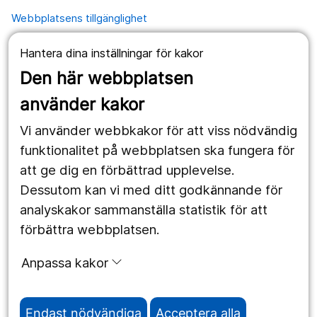
Webbplatsens tillgänglighet
Hantera dina inställningar för kakor
Våra webbplatser
Den här webbplatsen
1177.se
använder kakor
Länstrafiken
Vi använder webbkakor för att viss nödvändig
Region Örebro län
funktionalitet på webbplatsen ska fungera för
att ge dig en förbättrad upplevelse.
Dessutom kan vi med ditt godkännande för
Följ oss
analyskakor sammanställa statistik för att
Facebook
förbättra webbplatsen.
Instagram
portrait
Anpassa kakor
Linked In
work_outline
Endast nödvändiga
Acceptera alla