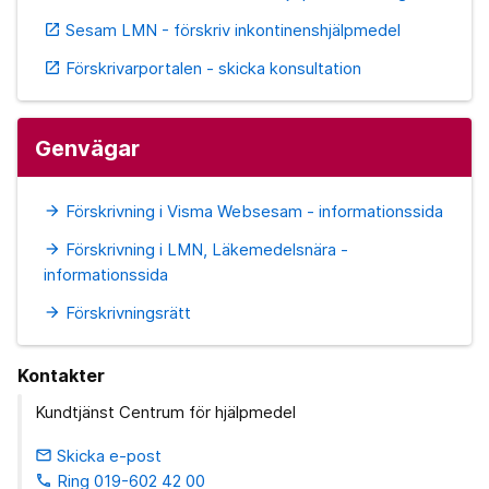
Sesam LMN - förskriv inkontinenshjälpmedel
open_in_new
Förskrivarportalen - skicka konsultation
open_in_new
Genvägar
Förskrivning i Visma Websesam - informationssida
arrow_forward
Förskrivning i LMN, Läkemedelsnära -
arrow_forward
informationssida
Förskrivningsrätt
arrow_forward
Kontakter
Kundtjänst Centrum för hjälpmedel
Skicka e-post
email
Ring 019-602 42 00
phone