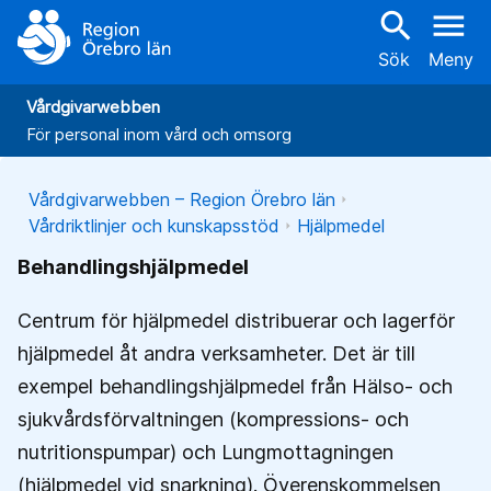
search
menu
Sök
Meny
Vårdgivarwebben
För personal inom vård och omsorg
Vårdgivarwebben – Region Örebro län
Vårdriktlinjer och kunskapsstöd
Hjälpmedel
Behandlingshjälpmedel
Centrum för hjälpmedel distribuerar och lagerför
hjälpmedel åt andra verksamheter. Det är till
exempel behandlingshjälpmedel från Hälso- och
sjukvårdsförvaltningen (kompressions- och
nutritionspumpar) och Lungmottagningen
(hjälpmedel vid snarkning). Överenskommelsen