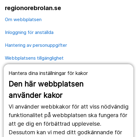
regionorebrolan.se
Om webbplatsen
Inloggning för anställda
Hantering av personuppgifter
Webbplatsens tillgänglighet
Hantera dina inställningar för kakor
Våra webbplatser
Den här webbplatsen
1177.se
använder kakor
Länstrafiken
Vi använder webbkakor för att viss nödvändig
Region Örebro län
funktionalitet på webbplatsen ska fungera för
att ge dig en förbättrad upplevelse.
Dessutom kan vi med ditt godkännande för
Följ oss