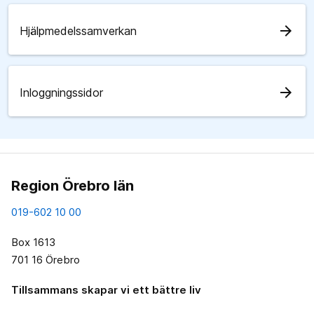
arrow_forward
Hjälpmedelssamverkan
arrow_forward
Inloggningssidor
Region Örebro län
019-602 10 00
Box 1613
701 16 Örebro
Tillsammans skapar vi ett bättre liv