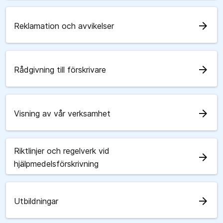
arrow_forward
Reklamation och avvikelser
arrow_forward
Rådgivning till förskrivare
arrow_forward
Visning av vår verksamhet
Riktlinjer och regelverk vid
arrow_forward
hjälpmedelsförskrivning
arrow_forward
Utbildningar