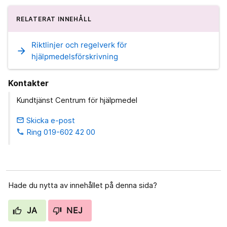
RELATERAT INNEHÅLL
Riktlinjer och regelverk för
arrow_forward
hjälpmedelsförskrivning
Kontakter
Kundtjänst Centrum för hjälpmedel
Skicka e-post
email
Ring 019-602 42 00
phone
Hade du nytta av innehållet på denna sida?
JA
NEJ