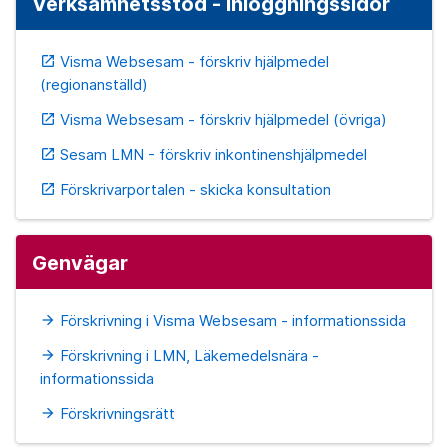
Verksamhetsstöd - inloggningssidor
Visma Websesam - förskriv hjälpmedel
open_in_new
(regionanställd)
Visma Websesam - förskriv hjälpmedel (övriga)
open_in_new
Sesam LMN - förskriv inkontinenshjälpmedel
open_in_new
Förskrivarportalen - skicka konsultation
open_in_new
Genvägar
Förskrivning i Visma Websesam - informationssida
arrow_forward
Förskrivning i LMN, Läkemedelsnära -
arrow_forward
informationssida
Förskrivningsrätt
arrow_forward