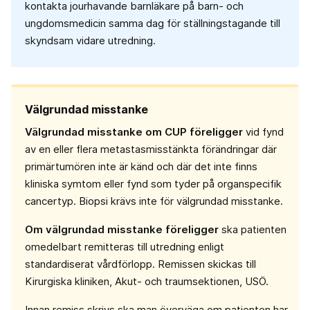
kontakta jourhavande barnläkare på barn- och
ungdomsmedicin samma dag för ställningstagande till
skyndsam vidare utredning.
Välgrundad misstanke
Välgrundad misstanke om CUP föreligger
vid fynd
av en eller flera metastasmisstänkta förändringar där
primärtumören inte är känd och där det inte finns
kliniska symtom eller fynd som tyder på organspecifik
cancertyp. Biopsi krävs inte för välgrundad misstanke.
Om välgrundad misstanke
föreligger
ska patienten
omedelbart remitteras till utredning enligt
standardiserat vårdförlopp. Remissen skickas till
Kirurgiska kliniken, Akut- och traumsektionen, USÖ.
Innan remiss skrivs ska man överväga om patienten har