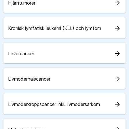
arrow_forward
Hjärntumörer
arrow_forward
Kronisk lymfatisk leukemi (KLL) och lymfom
arrow_forward
Levercancer
arrow_forward
Livmoderhalscancer
arrow_forward
Livmoderkroppscancer inkl. livmodersarkom