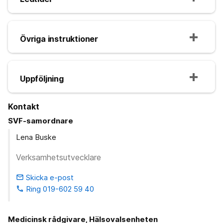
Övriga instruktioner
Uppföljning
Kontakt
SVF-samordnare
Lena Buske
Verksamhetsutvecklare
Skicka e-post
email
Ring 019-602 59 40
phone
Medicinsk rådgivare, Hälsovalsenheten