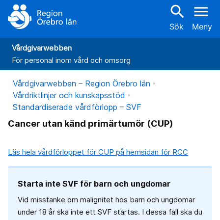
search
menu
Sök
Meny
Vårdgivarwebben
För personal inom vård och omsorg
Vårdgivarwebben – Region Örebro län
Vårdriktlinjer och kunskapsstöd
Standardiserade vårdförlopp – SVF
Cancer utan känd primärtumör (CUP)
Läs hela vårdförloppet för CUP på hemsidan för RCC
Starta inte SVF för barn och ungdomar
Vid misstanke om malignitet hos barn och ungdomar
under 18 år ska inte ett SVF startas. I dessa fall ska du