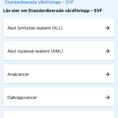
Standardiserade vårdförlopp – SVF
Läs mer om Standardiserade vårdförlopp – SVF
arrow_forward
Akut lymfatisk leukemi (ALL)
arrow_forward
Akut myeloisk leukemi (AML)
arrow_forward
Analcancer
arrow_forward
Gallvägscancer