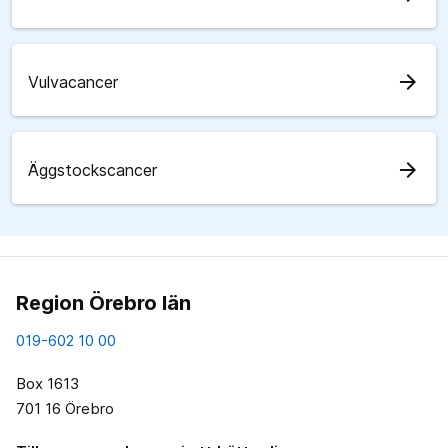
arrow_forward
Vulvacancer
arrow_forward
Äggstockscancer
Region Örebro län
019-602 10 00
Box 1613
701 16 Örebro