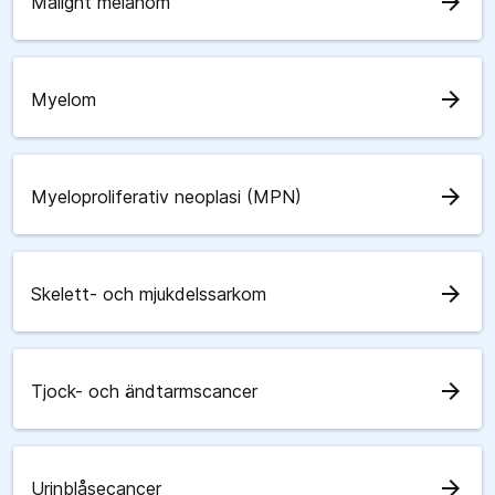
arrow_forward
Malignt melanom
arrow_forward
Myelom
arrow_forward
Myeloproliferativ neoplasi (MPN)
arrow_forward
Skelett- och mjukdelssarkom
arrow_forward
Tjock- och ändtarmscancer
arrow_forward
Urinblåsecancer