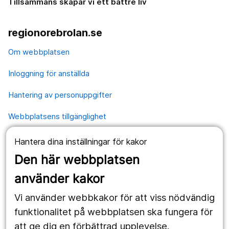
Tillsammans skapar vi ett bättre liv
regionorebrolan.se
Om webbplatsen
Inloggning för anställda
Hantering av personuppgifter
Webbplatsens tillgänglighet
Hantera dina inställningar för kakor
Våra webbplatser
Den här webbplatsen
1177.se
använder kakor
Länstrafiken
Vi använder webbkakor för att viss nödvändig
Region Örebro län
funktionalitet på webbplatsen ska fungera för
att ge dig en förbättrad upplevelse.