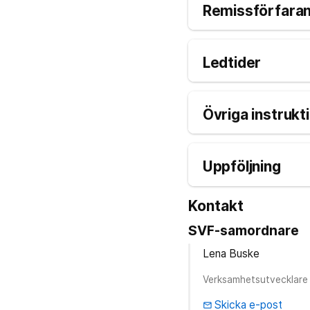
Remissförfara
Ledtider
Övriga instrukt
Uppföljning
Kontakt
SVF-samordnare
Lena Buske
Verksamhetsutvecklare
Skicka e-post
email