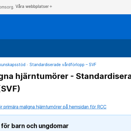
Våra webbplatser
add
 omsorg.
h kunskapsstöd
Standardiserade vårdförlopp – SVF
gna hjärntumörer - Standardiser
(SVF)
ör primära maligna hjärntumörer på hemsidan för RCC
F för barn och ungdomar