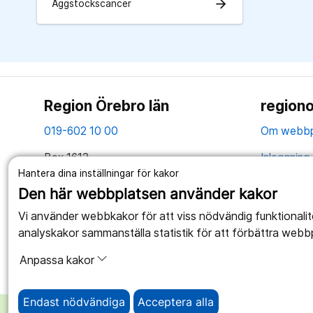
arrow_forward
Äggstockscancer
Region Örebro län
regiono
019-602 10 00
Om webbp
Box 1613
Inloggning 
Hantera dina inställningar för kakor
701 16 Örebro
Hantering 
Den här webbplatsen använder kakor
Tillsammans skapar vi ett bättre liv
Webbplatse
Vi använder webbkakor för att viss nödvändig funktionali
analyskakor sammanställa statistik för att förbättra webb
Anpassa kakor
Endast nödvändiga
Acceptera alla