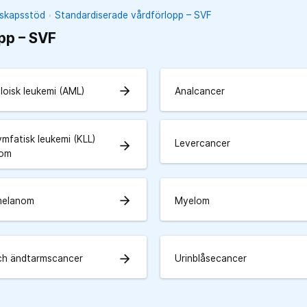
unskapsstöd
Standardiserade vårdförlopp – SVF
pp – SVF
arrow_forward
loisk leukemi (AML)
Analcancer
ymfatisk leukemi (KLL)
Levercancer
arrow_forward
fom
arrow_forward
melanom
Myelom
arrow_forward
ch ändtarmscancer
Urinblåsecancer