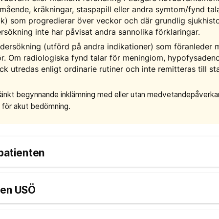
amående, kräkningar, staspapill eller andra symtom/fynd tal
yck) som progredierar över veckor och där grundlig sjukhisto
rsökning inte har påvisat andra sannolika förklaringar.
dersökning (utförd på andra indikationer) som föranleder 
ör. Om radiologiska fynd talar för meningiom, hypofysade
k utredas enligt ordinarie rutiner och inte remitteras till s
änkt begynnande inklämning med eller utan medvetandepåverkan
 för akut bedömning.
 patienten
ren USÖ