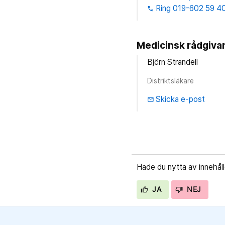
Ring 019-602 59 4
phone
Medicinsk rådgiva
Björn Strandell
Distriktsläkare
Skicka e-post
email
Hade du nytta av innehål
JA
NEJ