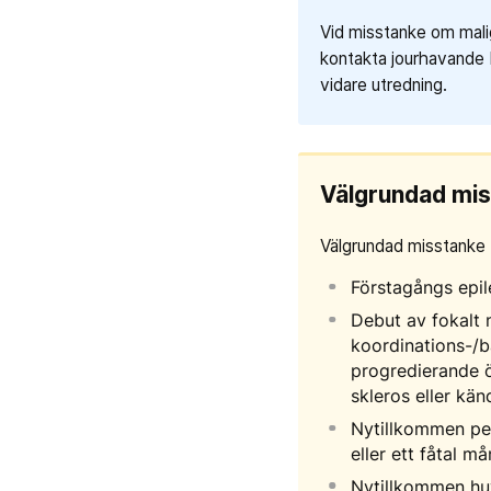
Vid misstanke om malig
kontakta jourhavande 
vidare utredning.
Välgrundad mi
Välgrundad misstanke fö
Förstagångs epilep
Debut av fokalt 
koordinations-/ba
progredierande ö
skleros eller kä
Nytillkommen per
eller ett fåtal må
Nytillkommen huv