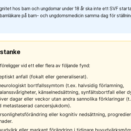
nitet hos barn och ungdomar under 18 år ska inte ett SVF startas
barnläkare på barn- och ungdomsmedicin samma dag för ställnin
sstanke
religger vid ett eller flera av följande fynd:
tiskt anfall (fokalt eller generaliserat).
neurologiskt bortfallssymtom (t.ex. halvsidig förlamning,
lanssvårigheter, känselnedsättning, synfältsbortfall eller d
ver dagar eller veckor utan andra sannolika förklaringar (t.
nd metastaserad cancersjukdom).
sonlighetsförändring eller kognitiv nedsättning, progredi
nader.
udvärk eller markant förändring i tidigare huvudvärksmönst