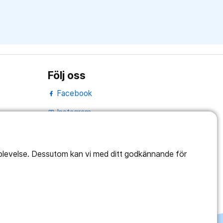
Följ oss
Facebook
Instagram
portrait
Linked In
work_outline
pplevelse. Dessutom kan vi med ditt godkännande för