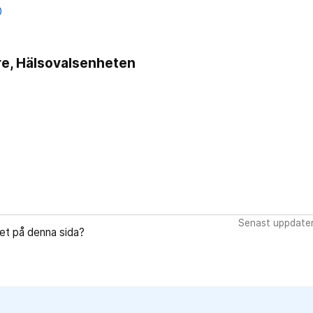
0
re, Hälsovalsenheten
Senast uppdate
let på denna sida?