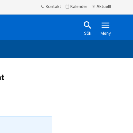
Kontakt
Kalender
Aktuellt
phone
calendar_today
article
search
menu
Sök
Meny
at