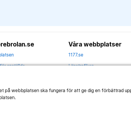
rebrolan.se
Våra webbplatser
latsen
1177.se
för anställda
Länstrafiken
av personuppgifter
Region Örebro län
ns tillgänglighet
tet på webbplatsen ska fungera för att ge dig en förbättrad u
platsen.