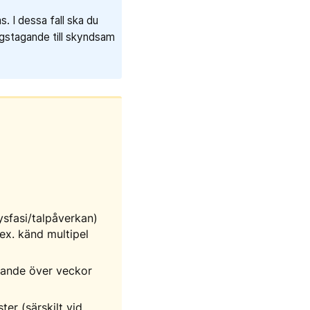
. I dessa fall ska du
gstagande till skyndsam
ysfasi/talpåverkan)
ex. känd multipel
erande över veckor
er (särskilt vid