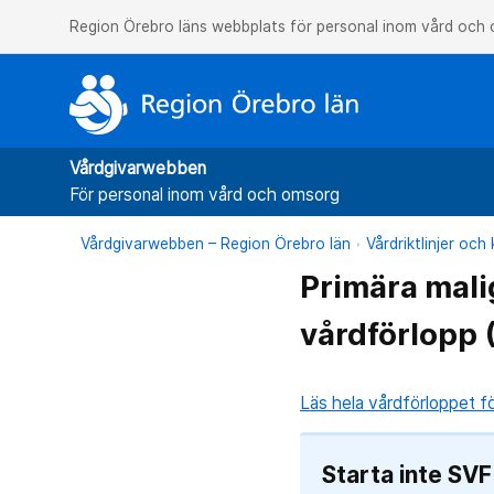
Region Örebro läns webbplats för personal inom vård och
Vårdgivarwebben
För personal inom vård och omsorg
Vårdgivarwebben – Region Örebro län
Vårdriktlinjer oc
Primära mali
vårdförlopp 
Läs hela vårdförloppet f
Starta inte SV