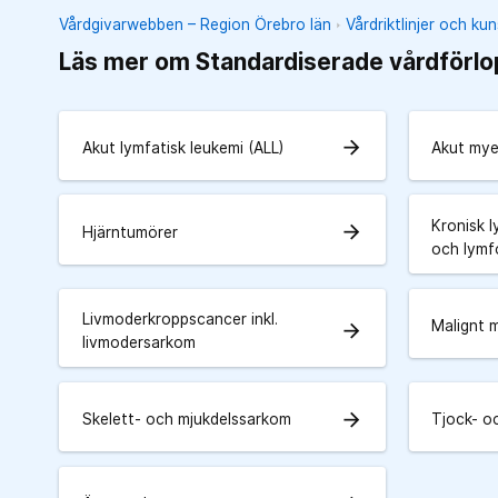
Vårdgivarwebben – Region Örebro län
Vårdriktlinjer och k
Läs mer om Standardiserade vårdförlo
arrow_forward
Akut lymfatisk leukemi (ALL)
Akut mye
Kronisk l
arrow_forward
Hjärntumörer
och lym
Livmoderkroppscancer inkl.
Malignt 
arrow_forward
livmodersarkom
arrow_forward
Skelett- och mjukdelssarkom
Tjock- o