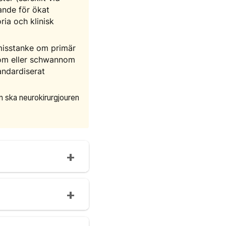
ande för ökat
ria och klinisk
misstanke om primär
nom eller schwannom
tandardiserat
 ska neurokirurgjouren