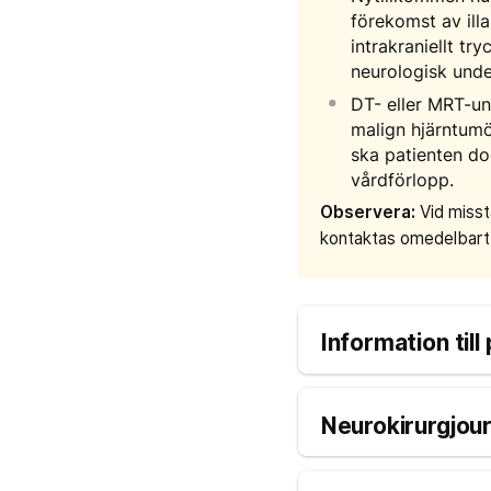
förekomst av ill
intrakraniellt tr
neurologisk unde
DT- eller MRT-un
malign hjärntum
ska patienten doc
vårdförlopp.
Observera:
Vid misst
kontaktas omedelbart
Information till
Neurokirurgjou