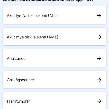
arrow_forward
Akut lymfatisk leukemi (ALL)
arrow_forward
Akut myeloisk leukemi (AML)
arrow_forward
Analcancer
arrow_forward
Gallvägscancer
arrow_forward
Hjärntumörer