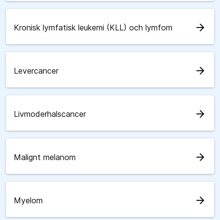
arrow_forward
Kronisk lymfatisk leukemi (KLL) och lymfom
arrow_forward
Levercancer
arrow_forward
Livmoderhalscancer
arrow_forward
Malignt melanom
arrow_forward
Myelom