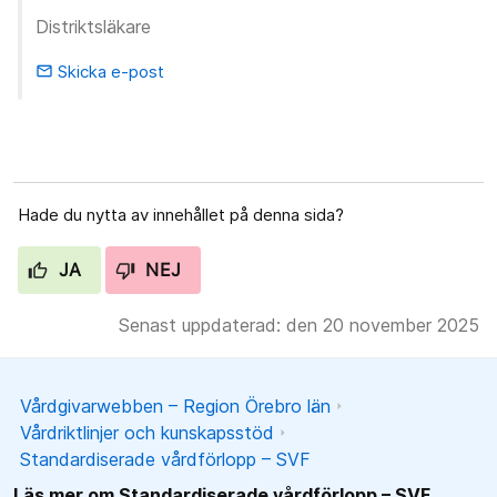
Distriktsläkare
Skicka e-post
email
Hade du nytta av innehållet på denna sida?
JA
NEJ
Senast uppdaterad: den 20 november 2025
Vårdgivarwebben – Region Örebro län
Vårdriktlinjer och kunskapsstöd
Standardiserade vårdförlopp – SVF
Läs mer om Standardiserade vårdförlopp – SVF