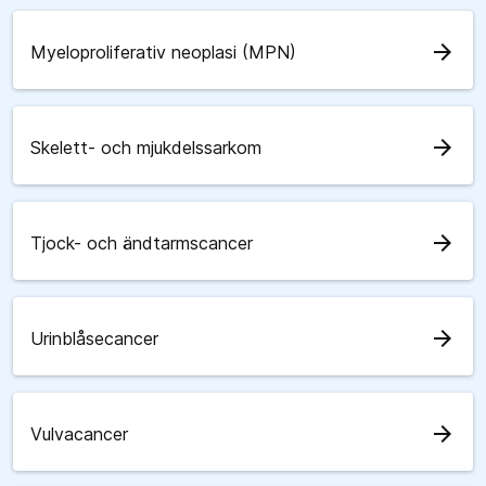
arrow_forward
Myeloproliferativ neoplasi (MPN)
arrow_forward
Skelett- och mjukdelssarkom
arrow_forward
Tjock- och ändtarmscancer
arrow_forward
Urinblåsecancer
arrow_forward
Vulvacancer