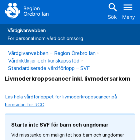
search
menu
Sök
Meny
Vårdgivarwebben
För personal inom vård och omsorg
Vårdgivarwebben – Region Örebro län
Vårdriktlinjer och kunskapsstöd
Standardiserade vårdförlopp – SVF
Livmoderkroppscancer inkl. livmodersarkom
Läs hela vårdförloppet för livmoderkroppscancer på
hemsidan för RCC
Starta inte SVF för barn och ungdomar
Vid misstanke om malignitet hos barn och ungdomar