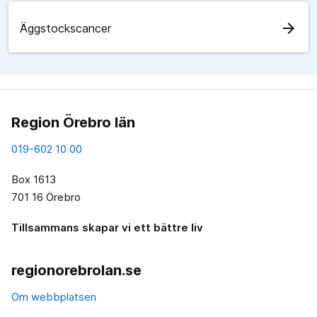
arrow_forward
Äggstockscancer
Region Örebro län
019-602 10 00
Box 1613
701 16 Örebro
Tillsammans skapar vi ett bättre liv
regionorebrolan.se
Om webbplatsen