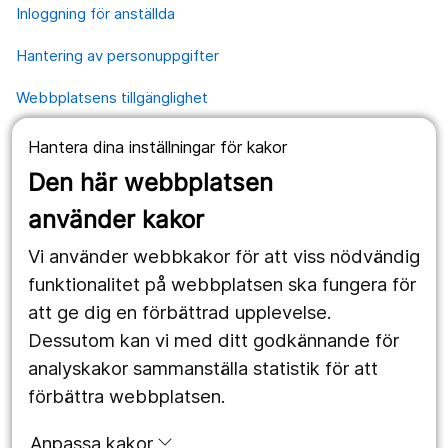
Inloggning för anställda
Hantering av personuppgifter
Webbplatsens tillgänglighet
Hantera dina inställningar för kakor
Våra webbplatser
Den här webbplatsen
1177.se
använder kakor
Länstrafiken
Vi använder webbkakor för att viss nödvändig
Region Örebro län
funktionalitet på webbplatsen ska fungera för
att ge dig en förbättrad upplevelse.
Dessutom kan vi med ditt godkännande för
Följ oss
analyskakor sammanställa statistik för att
Facebook
förbättra webbplatsen.
Instagram
portrait
Anpassa kakor