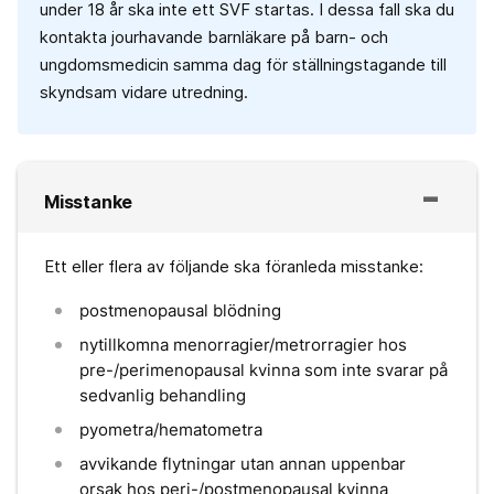
under 18 år ska inte ett SVF startas. I dessa fall ska du
kontakta jourhavande barnläkare på barn- och
ungdomsmedicin samma dag för ställningstagande till
skyndsam vidare utredning.
Misstanke
Ett eller flera av följande ska föranleda misstanke:
postmenopausal blödning
nytillkomna menorragier/metrorragier hos
pre-/perimenopausal kvinna som inte svarar på
sedvanlig behandling
pyometra/hematometra
avvikande flytningar utan annan uppenbar
orsak hos peri-/postmenopausal kvinna