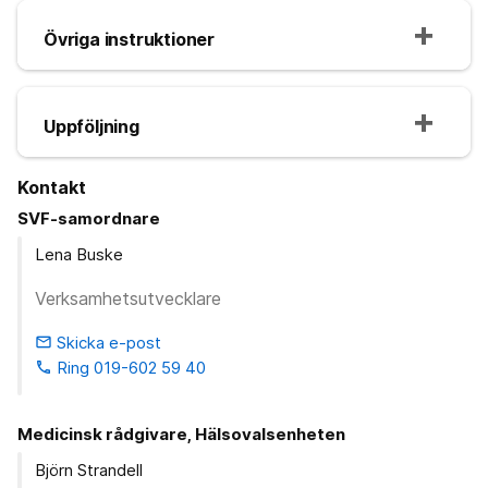
Övriga instruktioner
Uppföljning
Kontakt
SVF-samordnare
Lena Buske
Verksamhetsutvecklare
Skicka e-post
email
Ring 019-602 59 40
phone
Medicinsk rådgivare, Hälsovalsenheten
Björn Strandell