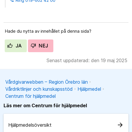
Ring 019-602 42 00
Hade du nytta av innehållet på denna sida?
JA
NEJ
Senast uppdaterad: den 19 maj 2025
Vårdgivarwebben – Region Örebro län
Vårdriktlinjer och kunskapsstöd
Hjälpmedel
Centrum för hjälpmedel
Läs mer om Centrum för hjälpmedel
arrow_forward
Hjälpmedelsöversikt