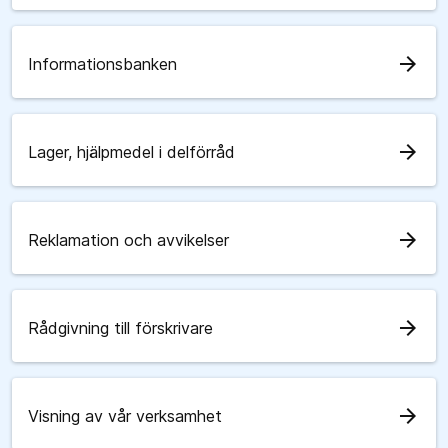
arrow_forward
Informationsbanken
arrow_forward
Lager, hjälpmedel i delförråd
arrow_forward
Reklamation och avvikelser
arrow_forward
Rådgivning till förskrivare
arrow_forward
Visning av vår verksamhet