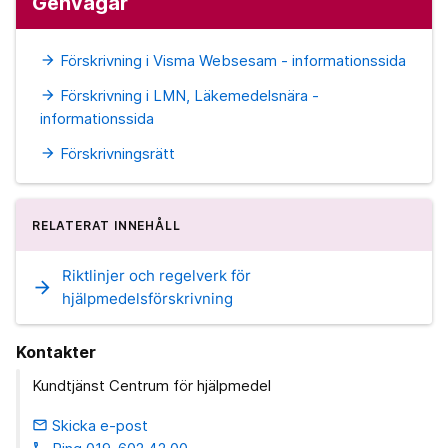
Genvägar
Förskrivning i Visma Websesam - informationssida
arrow_forward
Förskrivning i LMN, Läkemedelsnära -
arrow_forward
informationssida
Förskrivningsrätt
arrow_forward
RELATERAT INNEHÅLL
Riktlinjer och regelverk för
arrow_forward
hjälpmedelsförskrivning
Kontakter
Kundtjänst Centrum för hjälpmedel
Skicka e-post
email
phone