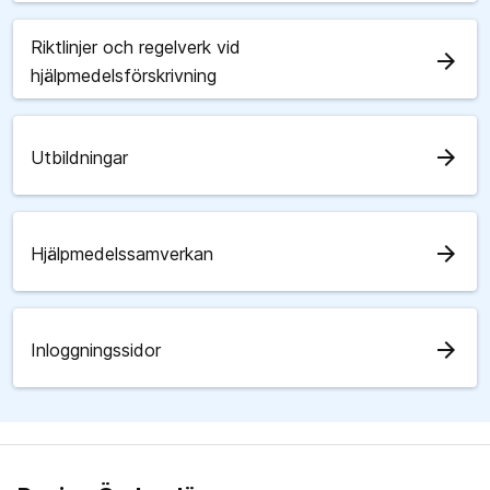
Riktlinjer och regelverk vid
arrow_forward
hjälpmedelsförskrivning
arrow_forward
Utbildningar
arrow_forward
Hjälpmedelssamverkan
arrow_forward
Inloggningssidor