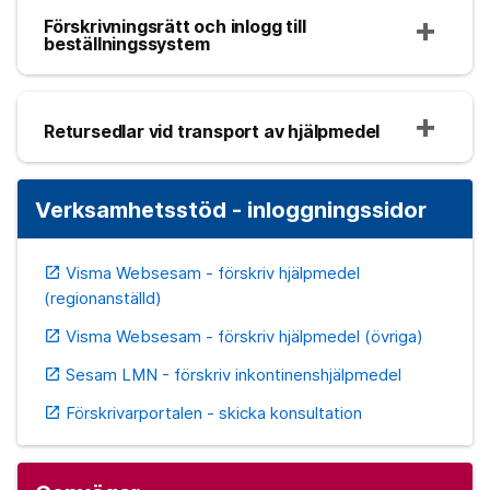
Förskrivningsrätt och inlogg till
beställningssystem
Retursedlar vid transport av hjälpmedel
Verksamhetsstöd - inloggningssidor
Visma Websesam - förskriv hjälpmedel
open_in_new
(regionanställd)
Visma Websesam - förskriv hjälpmedel (övriga)
open_in_new
Sesam LMN - förskriv inkontinenshjälpmedel
open_in_new
Förskrivarportalen - skicka konsultation
open_in_new