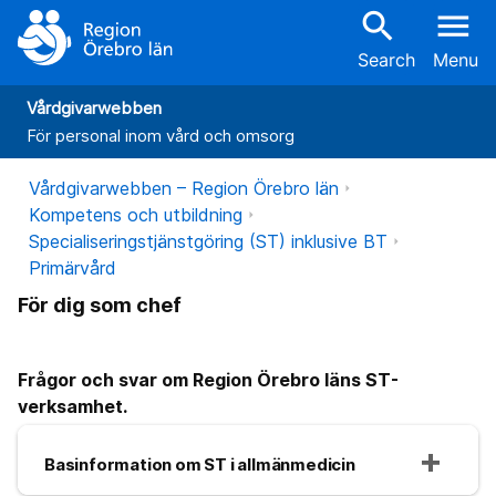
search
menu
Search
Menu
Vårdgivarwebben
För personal inom vård och omsorg
Vårdgivarwebben – Region Örebro län
Kompetens och utbildning
Specialiseringstjänstgöring (ST) inklusive BT
Primärvård
För dig som chef
Frågor och svar om Region Örebro läns ST-
verksamhet.
Basinformation om ST i allmänmedicin