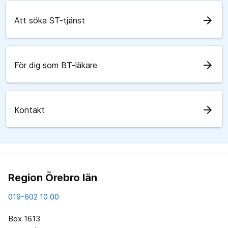
arrow_forward
Att söka ST-tjänst
arrow_forward
För dig som BT-läkare
arrow_forward
Kontakt
Region Örebro län
019-602 10 00
Box 1613