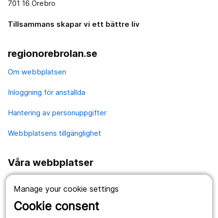
701 16 Örebro
Tillsammans skapar vi ett bättre liv
regionorebrolan.se
Om webbplatsen
Inloggning för anställda
Hantering av personuppgifter
Webbplatsens tillgänglighet
Våra webbplatser
1177.se
Manage your cookie settings
Länstrafiken
Cookie consent