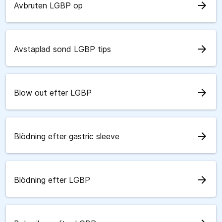
arrow_forward
Avbruten LGBP op
arrow_forward
Avstaplad sond LGBP tips
arrow_forward
Blow out efter LGBP
arrow_forward
Blödning efter gastric sleeve
arrow_forward
Blödning efter LGBP