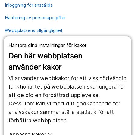
Inloggning för anställda
Hantering av personuppgifter
Webbplatsens tillgänglighet
Hantera dina inställningar för kakor
Våra webbplatser
Den här webbplatsen
1177.se
använder kakor
Länstrafiken
Vi använder webbkakor för att viss nödvändig
Region Örebro län
funktionalitet på webbplatsen ska fungera för
att ge dig en förbättrad upplevelse.
Dessutom kan vi med ditt godkännande för
Följ oss
analyskakor sammanställa statistik för att
Facebook
förbättra webbplatsen.
Instagram
portrait
Anpassa kakor