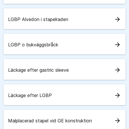
arrow_forward
LGBP Alvedon i stapelraden
arrow_forward
LGBP o bukväggsbråck
arrow_forward
Läckage efter gastric sleeve
arrow_forward
Läckage efter LGBP
arrow_forward
Malplacerad stapel vid GE konstruktion