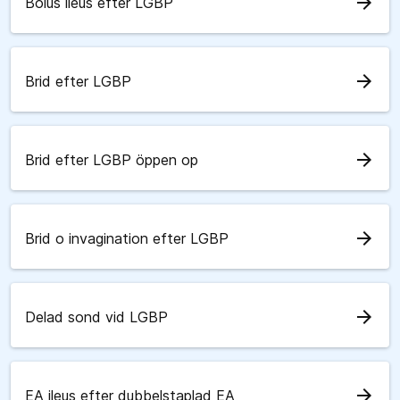
arrow_forward
Bolus ileus efter LGBP
arrow_forward
Brid efter LGBP
arrow_forward
Brid efter LGBP öppen op
arrow_forward
Brid o invagination efter LGBP
arrow_forward
Delad sond vid LGBP
arrow_forward
EA ileus efter dubbelstaplad EA