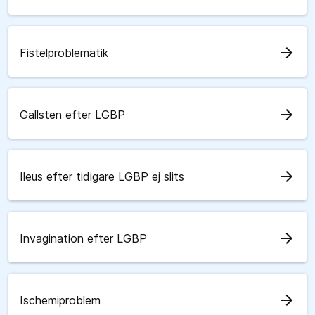
arrow_forward
Fistelproblematik
arrow_forward
Gallsten efter LGBP
arrow_forward
Ileus efter tidigare LGBP ej slits
arrow_forward
Invagination efter LGBP
arrow_forward
Ischemiproblem