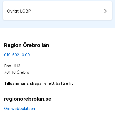
arrow_forward
Övrigt LGBP
Region Örebro län
019-602 10 00
Box 1613
701 16 Örebro
Tillsammans skapar vi ett bättre liv
regionorebrolan.se
Om webbplatsen