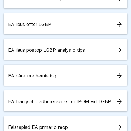
arrow_forward
EA ileus efter LGBP
arrow_forward
EA ileus postop LGBP analys o tips
arrow_forward
EA nära inre herniering
arrow_forward
EA trängsel o adherenser efter IPOM vid LGBP
arrow_forward
Felstaplad EA primär o reop