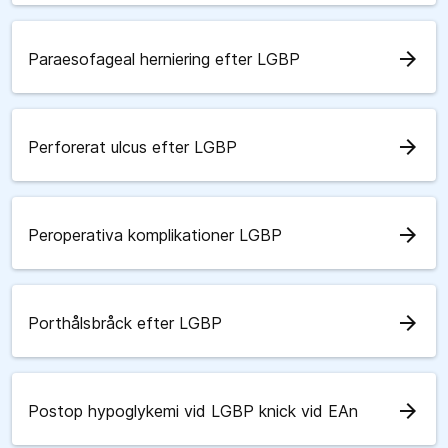
arrow_forward
Paraesofageal herniering efter LGBP
arrow_forward
Perforerat ulcus efter LGBP
arrow_forward
Peroperativa komplikationer LGBP
arrow_forward
Porthålsbråck efter LGBP
arrow_forward
Postop hypoglykemi vid LGBP knick vid EAn