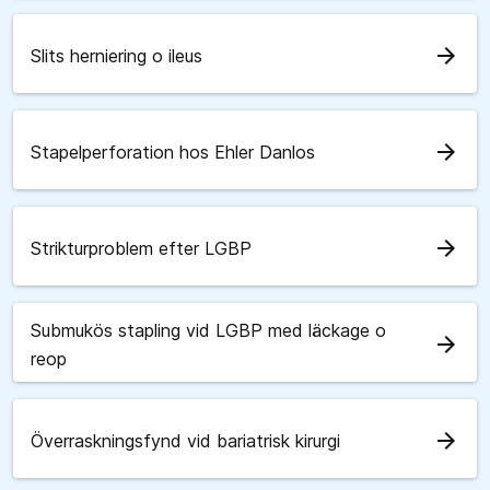
arrow_forward
Slits herniering o ileus
arrow_forward
Stapelperforation hos Ehler Danlos
arrow_forward
Strikturproblem efter LGBP
Submukös stapling vid LGBP med läckage o
arrow_forward
reop
arrow_forward
Överraskningsfynd vid bariatrisk kirurgi