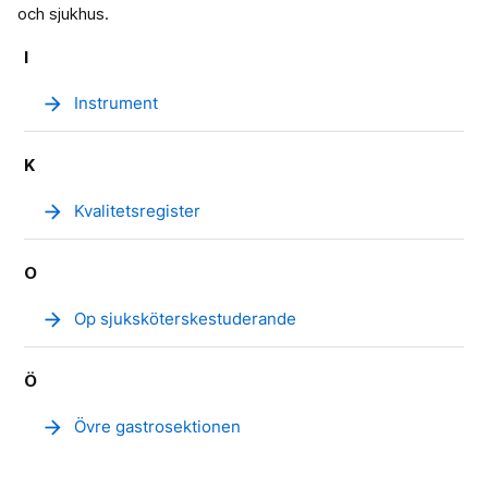
och sjukhus.
I
arrow_forward
Instrument
K
arrow_forward
Kvalitetsregister
O
arrow_forward
Op sjuksköterskestuderande
Ö
arrow_forward
Övre gastrosektionen