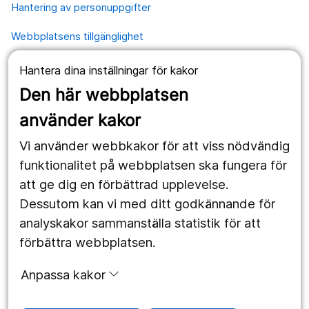
Hantering av personuppgifter
Webbplatsens tillgänglighet
Hantera dina inställningar för kakor
Våra webbplatser
Den här webbplatsen
1177.se
använder kakor
Länstrafiken
Vi använder webbkakor för att viss nödvändig
Region Örebro län
funktionalitet på webbplatsen ska fungera för
att ge dig en förbättrad upplevelse.
Dessutom kan vi med ditt godkännande för
Följ oss
analyskakor sammanställa statistik för att
Facebook
förbättra webbplatsen.
Instagram
portrait
Anpassa kakor
Linked In
work_outline