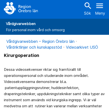
search
menu
Sök
Meny
Vårdgivarwebben
För personal inom vård och omsorg
Vårdgivarwebben – Region Örebro län
Vårdriktlinjer och kunskapsstöd
Videoarkivet USÖ
Kirurgoperation
Dessa videosekvenser riktar sig framförallt till
operationspersonal och studerande inom området.
Videosekvenserna demonstrerar bl.a.
patientuppläggningsrutiner, huddesinfektion,
draperingstekniker, uppdukningstekniker samt olika typer av
instrument som används vid kirurgiska ingrepp. Vi är väl
medvetna om att rutiner kan varierar mellan verksamheter