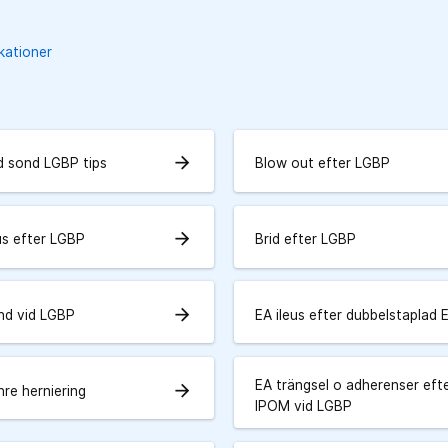
kationer
arrow_forward
d sond LGBP tips
Blow out efter LGBP
arrow_forward
us efter LGBP
Brid efter LGBP
arrow_forward
nd vid LGBP
EA ileus efter dubbelstaplad 
EA trängsel o adherenser eft
arrow_forward
nre herniering
IPOM vid LGBP