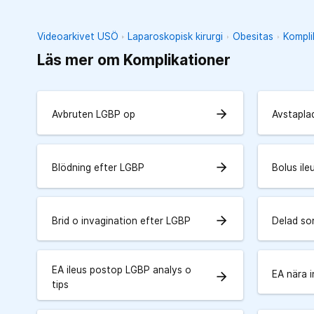
Videoarkivet USÖ
Laparoskopisk kirurgi
Obesitas
Kompli
Läs mer om Komplikationer
arrow_forward
Avbruten LGBP op
Avstapla
arrow_forward
Blödning efter LGBP
Bolus ile
arrow_forward
Brid o invagination efter LGBP
Delad so
EA ileus postop LGBP analys o
EA nära i
arrow_forward
tips