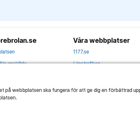
rebrolan.se
Våra webbplatser
latsen
1177.se
för anställda
Länstrafiken
av personuppgifter
Region Örebro län
ns tillgänglighet
tet på webbplatsen ska fungera för att ge dig en förbättrad u
platsen.