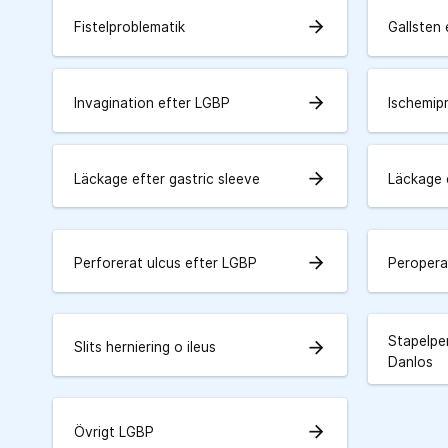
arrow_forward
Fistelproblematik
Gallsten
arrow_forward
Invagination efter LGBP
Ischemip
arrow_forward
Läckage efter gastric sleeve
Läckage 
arrow_forward
Perforerat ulcus efter LGBP
Peropera
Stapelpe
arrow_forward
Slits herniering o ileus
Danlos
arrow_forward
Övrigt LGBP