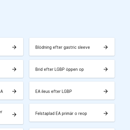
arrow_forward
arrow_forward
Blödning efter gastric sleeve
arrow_forward
arrow_forward
Brid efter LGBP öppen op
arrow_forward
arrow_forward
EA
EA ileus efter LGBP
er
arrow_forward
Felstaplad EA primär o reop
arrow_forward