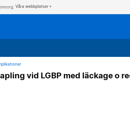
Våra webbplatser
add
 omsorg.
plikationer
pling vid LGBP med läckage o r