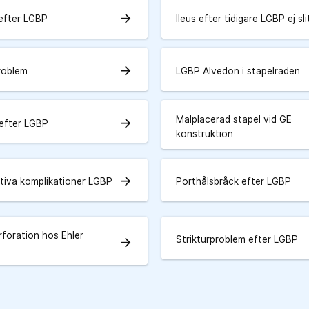
arrow_forward
 efter LGBP
Ileus efter tidigare LGBP ej sli
arrow_forward
roblem
LGBP Alvedon i stapelraden
Malplacerad stapel vid GE
arrow_forward
efter LGBP
konstruktion
arrow_forward
tiva komplikationer LGBP
Porthålsbråck efter LGBP
rforation hos Ehler
Strikturproblem efter LGBP
arrow_forward