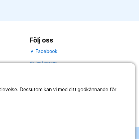
Följ oss
Facebook
Instagram
portrait
Linked In
work_outline
pplevelse. Dessutom kan vi med ditt godkännande för