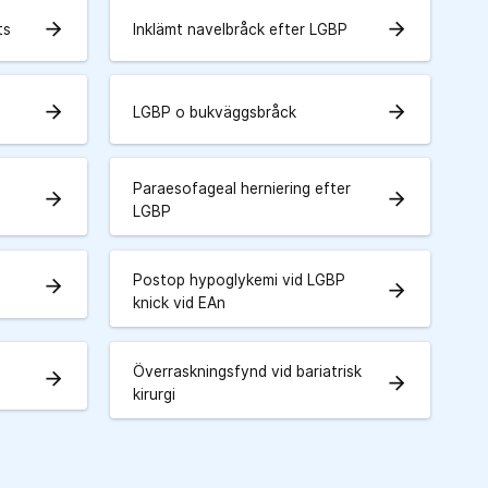
arrow_forward
arrow_forward
ts
Inklämt navelbråck efter LGBP
arrow_forward
arrow_forward
LGBP o bukväggsbråck
Paraesofageal herniering efter
arrow_forward
arrow_forward
LGBP
Postop hypoglykemi vid LGBP
arrow_forward
arrow_forward
knick vid EAn
Överraskningsfynd vid bariatrisk
arrow_forward
arrow_forward
kirurgi