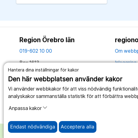
Region Örebro län
regiono
019-602 10 00
Om webbp
Box 1613
Inloggning 
701 16 Örebro
Hantera dina inställningar för kakor
Hantering 
Den här webbplatsen använder kakor
Tillsammans skapar vi ett bättre liv
Webbplatse
Vi använder webbkakor för att viss nödvändig funktionali
analyskakor sammanställa statistik för att förbättra webb
Anpassa kakor
Endast nödvändiga
Acceptera alla