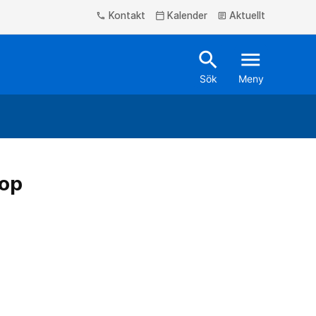
Kontakt
Kalender
Aktuellt
phone
calendar_today
article
search
menu
Sök
Meny
eop