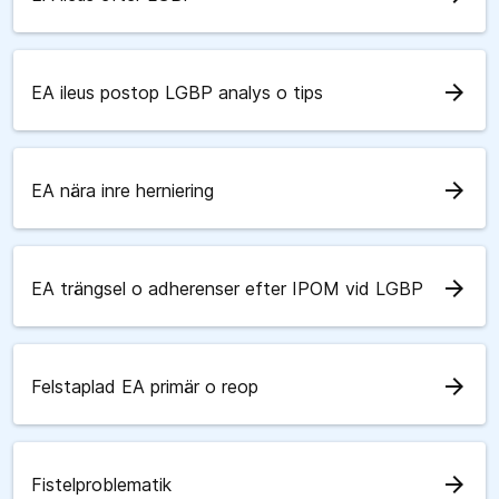
arrow_forward
EA ileus postop LGBP analys o tips
arrow_forward
EA nära inre herniering
arrow_forward
EA trängsel o adherenser efter IPOM vid LGBP
arrow_forward
Felstaplad EA primär o reop
arrow_forward
Fistelproblematik