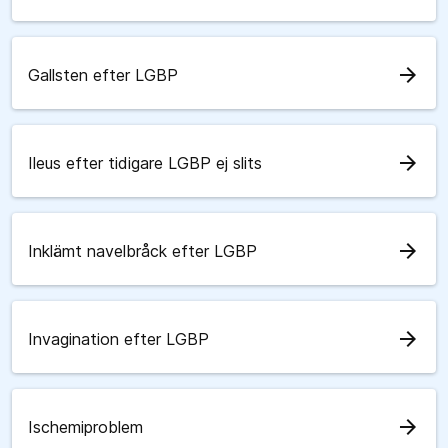
arrow_forward
Gallsten efter LGBP
arrow_forward
Ileus efter tidigare LGBP ej slits
arrow_forward
Inklämt navelbråck efter LGBP
arrow_forward
Invagination efter LGBP
arrow_forward
Ischemiproblem