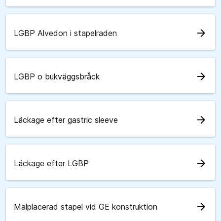
arrow_forward
LGBP Alvedon i stapelraden
arrow_forward
LGBP o bukväggsbråck
arrow_forward
Läckage efter gastric sleeve
arrow_forward
Läckage efter LGBP
arrow_forward
Malplacerad stapel vid GE konstruktion