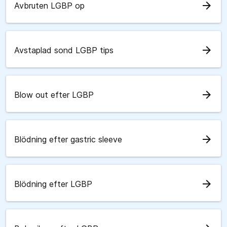
arrow_forward
Avbruten LGBP op
arrow_forward
Avstaplad sond LGBP tips
arrow_forward
Blow out efter LGBP
arrow_forward
Blödning efter gastric sleeve
arrow_forward
Blödning efter LGBP