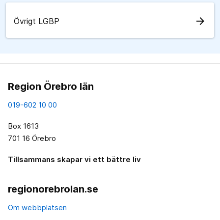
arrow_forward
Övrigt LGBP
Region Örebro län
019-602 10 00
Box 1613
701 16 Örebro
Tillsammans skapar vi ett bättre liv
regionorebrolan.se
Om webbplatsen