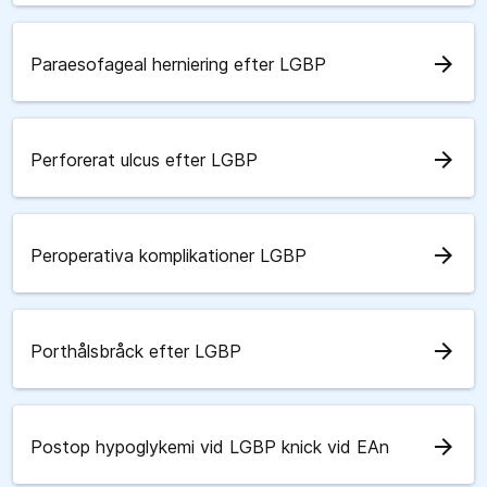
arrow_forward
Paraesofageal herniering efter LGBP
arrow_forward
Perforerat ulcus efter LGBP
arrow_forward
Peroperativa komplikationer LGBP
arrow_forward
Porthålsbråck efter LGBP
arrow_forward
Postop hypoglykemi vid LGBP knick vid EAn