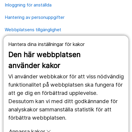
Inloggning för anställda
Hantering av personuppgifter
Webbplatsens tillgänglighet
Hantera dina inställningar för kakor
Våra webbplatser
Den här webbplatsen
1177.se
använder kakor
Länstrafiken
Vi använder webbkakor för att viss nödvändig
Region Örebro län
funktionalitet på webbplatsen ska fungera för
att ge dig en förbättrad upplevelse.
Dessutom kan vi med ditt godkännande för
Följ oss
analyskakor sammanställa statistik för att
Facebook
förbättra webbplatsen.
Instagram
portrait
Anpassa kakor