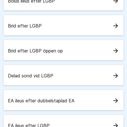
arrow_forward
Bolus ileus efter LGBP
arrow_forward
Brid efter LGBP
arrow_forward
Brid efter LGBP öppen op
arrow_forward
Delad sond vid LGBP
arrow_forward
EA ileus efter dubbelstaplad EA
arrow_forward
EA ileus efter LGBP