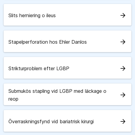
arrow_forward
Slits herniering o ileus
arrow_forward
Stapelperforation hos Ehler Danlos
arrow_forward
Strikturproblem efter LGBP
Submukös stapling vid LGBP med läckage o
arrow_forward
reop
arrow_forward
Överraskningsfynd vid bariatrisk kirurgi