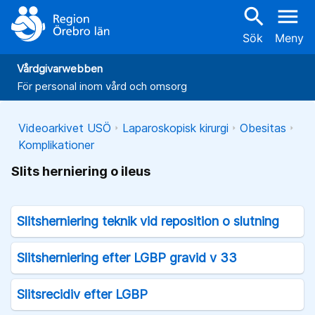
search
menu
Sök
Meny
Vårdgivarwebben
För personal inom vård och omsorg
Videoarkivet USÖ
Laparoskopisk kirurgi
Obesitas
Komplikationer
Slits herniering o ileus
Slitsherniering teknik vid reposition o slutning
Slitsherniering efter LGBP gravid v 33
Slitsrecidiv efter LGBP