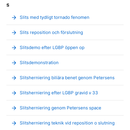
S
arrow_forward
Slits med tydligt tornado fenomen
arrow_forward
Slits reposition och förslutning
arrow_forward
Slitsdemo efter LGBP öppen op
arrow_forward
Slitsdemonstration
arrow_forward
Slitsherniering biliära benet genom Petersens
arrow_forward
Slitsherniering efter LGBP gravid v 33
arrow_forward
Slitsherniering genom Petersens space
arrow_forward
Slitsherniering teknik vid reposition o slutning