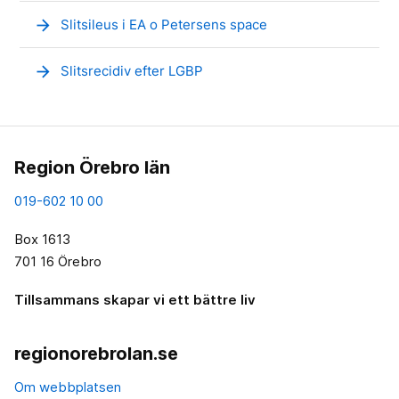
arrow_forward
Slitsileus i EA o Petersens space
arrow_forward
Slitsrecidiv efter LGBP
Region Örebro län
019-602 10 00
Box 1613
701 16 Örebro
Tillsammans skapar vi ett bättre liv
regionorebrolan.se
Om webbplatsen