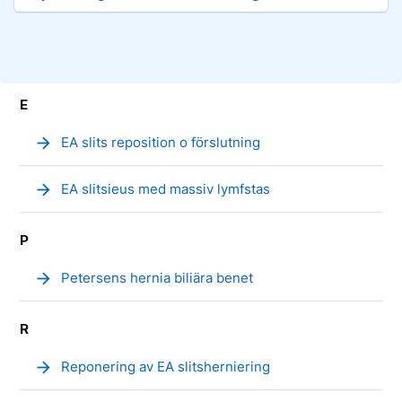
E
arrow_forward
EA slits reposition o förslutning
arrow_forward
EA slitsieus med massiv lymfstas
P
arrow_forward
Petersens hernia biliära benet
R
arrow_forward
Reponering av EA slitsherniering