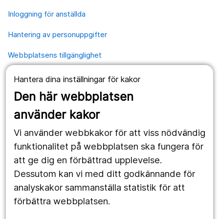
Inloggning för anställda
Hantering av personuppgifter
Webbplatsens tillgänglighet
Hantera dina inställningar för kakor
Våra webbplatser
Den här webbplatsen
1177.se
använder kakor
Länstrafiken
Vi använder webbkakor för att viss nödvändig
Region Örebro län
funktionalitet på webbplatsen ska fungera för
att ge dig en förbättrad upplevelse.
Dessutom kan vi med ditt godkännande för
Följ oss
analyskakor sammanställa statistik för att
Facebook
förbättra webbplatsen.
Instagram
portrait