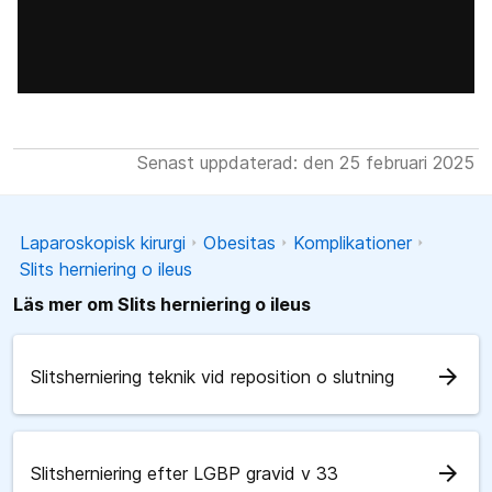
Senast uppdaterad: den 25 februari 2025
Laparoskopisk kirurgi
Obesitas
Komplikationer
Slits herniering o ileus
Läs mer om Slits herniering o ileus
arrow_forward
Slitsherniering teknik vid reposition o slutning
arrow_forward
Slitsherniering efter LGBP gravid v 33