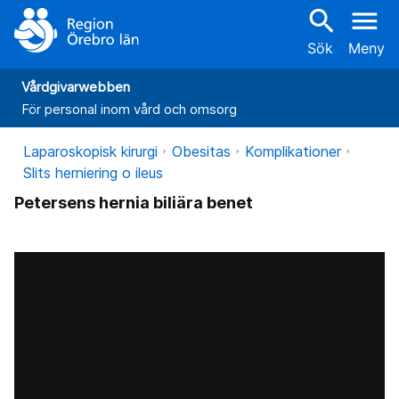
search
menu
Sök
Meny
Vårdgivarwebben
För personal inom vård och omsorg
Laparoskopisk kirurgi
Obesitas
Komplikationer
Slits herniering o ileus
Petersens hernia biliära benet