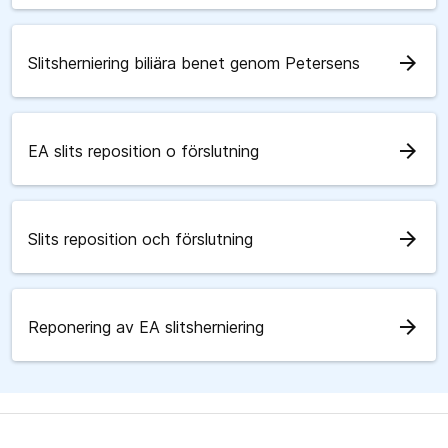
arrow_forward
Slitsherniering biliära benet genom Petersens
arrow_forward
EA slits reposition o förslutning
arrow_forward
Slits reposition och förslutning
arrow_forward
Reponering av EA slitsherniering