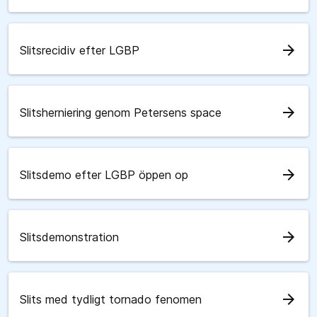
arrow_forward
Slitsrecidiv efter LGBP
arrow_forward
Slitsherniering genom Petersens space
arrow_forward
Slitsdemo efter LGBP öppen op
arrow_forward
Slitsdemonstration
arrow_forward
Slits med tydligt tornado fenomen