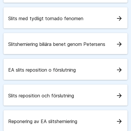
arrow_forward
Slits med tydligt tornado fenomen
arrow_forward
Slitsherniering biliära benet genom Petersens
arrow_forward
EA slits reposition o förslutning
arrow_forward
Slits reposition och förslutning
arrow_forward
Reponering av EA slitsherniering