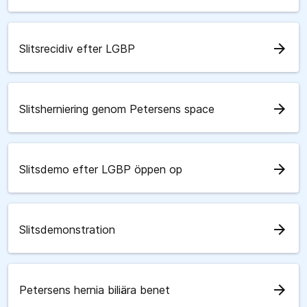
arrow_forward
Slitsrecidiv efter LGBP
arrow_forward
Slitsherniering genom Petersens space
arrow_forward
Slitsdemo efter LGBP öppen op
arrow_forward
Slitsdemonstration
arrow_forward
Petersens hernia biliära benet