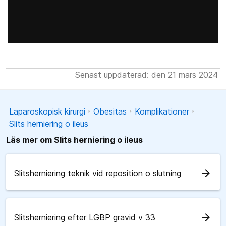
Senast uppdaterad: den 21 mars 2024
Laparoskopisk kirurgi
Obesitas
Komplikationer
Slits herniering o ileus
Läs mer om Slits herniering o ileus
arrow_forward
Slitsherniering teknik vid reposition o slutning
arrow_forward
Slitsherniering efter LGBP gravid v 33