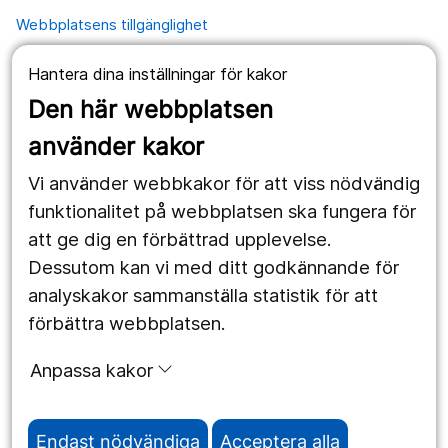
Webbplatsens tillgänglighet
Hantera dina inställningar för kakor
Våra webbplatser
Den här webbplatsen
1177.se
använder kakor
Länstrafiken
Vi använder webbkakor för att viss nödvändig
Region Örebro län
funktionalitet på webbplatsen ska fungera för
att ge dig en förbättrad upplevelse.
Dessutom kan vi med ditt godkännande för
Följ oss
analyskakor sammanställa statistik för att
Facebook
förbättra webbplatsen.
Instagram
portrait
Anpassa kakor
Linked In
work_outline
Endast nödvändiga
Acceptera alla