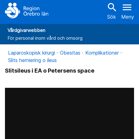
search
menu
Sök
Meny
Vårdgivarwebben
För personal inom vård och omsorg
Laparoskopisk kirurgi
Obesitas
Komplikationer
Slits herniering o ileus
Slitsileus i EA o Petersens space