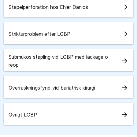
arrow_forward
Stapelperforation hos Ehler Danlos
arrow_forward
Strikturproblem efter LGBP
Submukös stapling vid LGBP med läckage o
arrow_forward
reop
arrow_forward
Överraskningsfynd vid bariatrisk kirurgi
arrow_forward
Övrigt LGBP