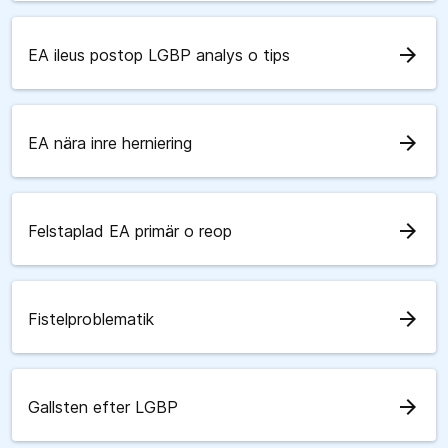
arrow_forward
EA ileus postop LGBP analys o tips
arrow_forward
EA nära inre herniering
arrow_forward
Felstaplad EA primär o reop
arrow_forward
Fistelproblematik
arrow_forward
Gallsten efter LGBP