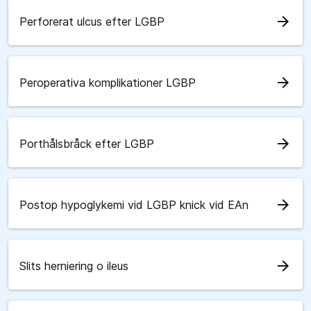
arrow_forward
Perforerat ulcus efter LGBP
arrow_forward
Peroperativa komplikationer LGBP
arrow_forward
Porthålsbråck efter LGBP
arrow_forward
Postop hypoglykemi vid LGBP knick vid EAn
arrow_forward
Slits herniering o ileus