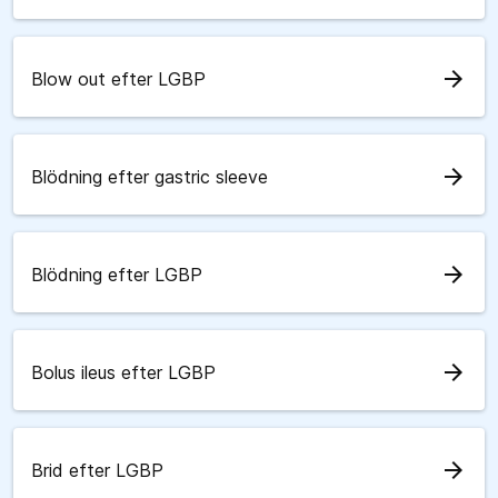
arrow_forward
Blow out efter LGBP
arrow_forward
Blödning efter gastric sleeve
arrow_forward
Blödning efter LGBP
arrow_forward
Bolus ileus efter LGBP
arrow_forward
Brid efter LGBP