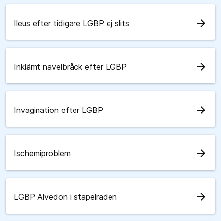
arrow_forward
Ileus efter tidigare LGBP ej slits
arrow_forward
Inklämt navelbråck efter LGBP
arrow_forward
Invagination efter LGBP
arrow_forward
Ischemiproblem
arrow_forward
LGBP Alvedon i stapelraden