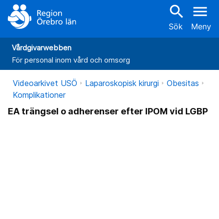
search
menu
Sök
Meny
Vårdgivarwebben
För personal inom vård och omsorg
Videoarkivet USÖ
Laparoskopisk kirurgi
Obesitas
Komplikationer
EA trängsel o adherenser efter IPOM vid LGBP