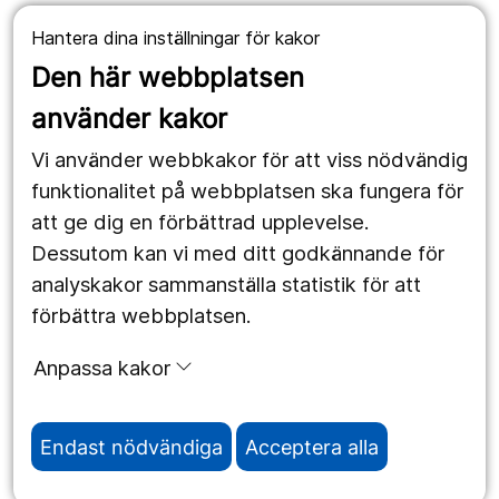
Hantera dina inställningar för kakor
Våra webbplatser
Den här webbplatsen
1177.se
använder kakor
Länstrafiken
Vi använder webbkakor för att viss nödvändig
Region Örebro län
funktionalitet på webbplatsen ska fungera för
att ge dig en förbättrad upplevelse.
Dessutom kan vi med ditt godkännande för
Följ oss
analyskakor sammanställa statistik för att
Facebook
förbättra webbplatsen.
Instagram
portrait
Anpassa kakor
Linked In
work_outline
Endast nödvändiga
Acceptera alla