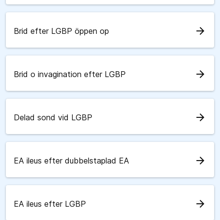
arrow_forward
Brid efter LGBP öppen op
arrow_forward
Brid o invagination efter LGBP
arrow_forward
Delad sond vid LGBP
arrow_forward
EA ileus efter dubbelstaplad EA
arrow_forward
EA ileus efter LGBP