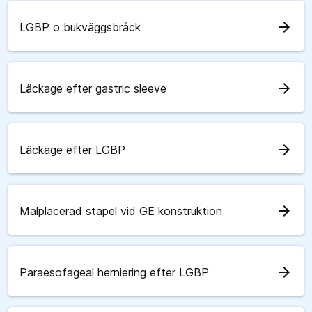
arrow_forward
LGBP o bukväggsbråck
arrow_forward
Läckage efter gastric sleeve
arrow_forward
Läckage efter LGBP
arrow_forward
Malplacerad stapel vid GE konstruktion
arrow_forward
Paraesofageal herniering efter LGBP