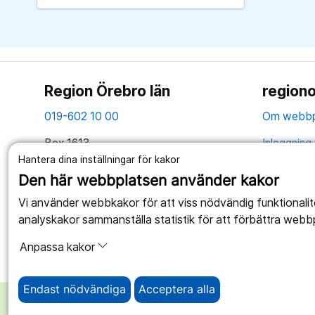
Region Örebro län
regiono
019-602 10 00
Om webbp
Box 1613
Inloggning 
701 16 Örebro
Hantera dina inställningar för kakor
Hantering 
Den här webbplatsen använder kakor
Tillsammans skapar vi ett bättre liv
Webbplatse
Vi använder webbkakor för att viss nödvändig funktionali
analyskakor sammanställa statistik för att förbättra webb
Anpassa kakor
Endast nödvändiga
Acceptera alla