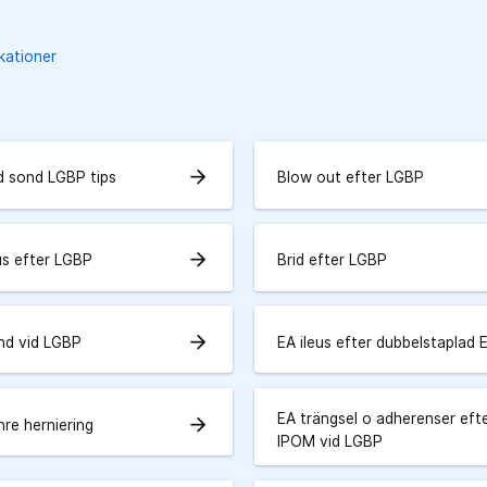
kationer
arrow_forward
d sond LGBP tips
Blow out efter LGBP
arrow_forward
us efter LGBP
Brid efter LGBP
arrow_forward
nd vid LGBP
EA ileus efter dubbelstaplad 
EA trängsel o adherenser eft
arrow_forward
nre herniering
IPOM vid LGBP