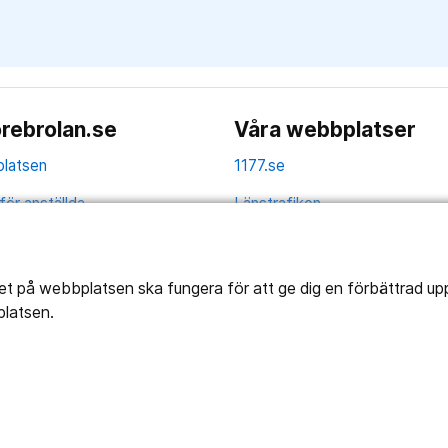
rebrolan.se
Våra webbplatser
latsen
1177.se
för anställda
Länstrafiken
av personuppgifter
Region Örebro län
ns tillgänglighet
tet på webbplatsen ska fungera för att ge dig en förbättrad u
platsen.