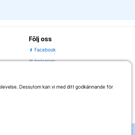
Följ oss
Facebook
Instagram
portrait
Linked In
work_outline
pplevelse. Dessutom kan vi med ditt godkännande för