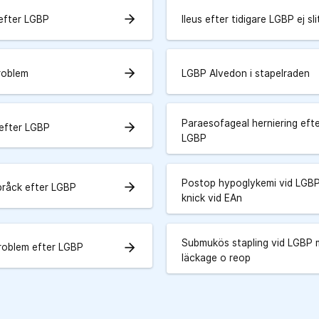
arrow_forward
 efter LGBP
Ileus efter tidigare LGBP ej sli
arrow_forward
roblem
LGBP Alvedon i stapelraden
Paraesofageal herniering eft
arrow_forward
efter LGBP
LGBP
Postop hypoglykemi vid LGB
arrow_forward
bråck efter LGBP
knick vid EAn
Submukös stapling vid LGBP
arrow_forward
problem efter LGBP
läckage o reop