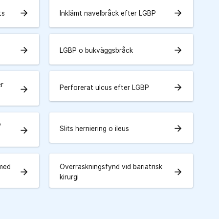
arrow_forward
arrow_forward
ts
Inklämt navelbråck efter LGBP
arrow_forward
arrow_forward
LGBP o bukväggsbråck
er
arrow_forward
Perforerat ulcus efter LGBP
arrow_forward
P
arrow_forward
Slits herniering o ileus
arrow_forward
 med
Överraskningsfynd vid bariatrisk
arrow_forward
arrow_forward
kirurgi