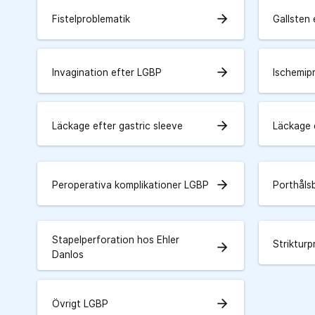
arrow_forward
Fistelproblematik
Gallsten
arrow_forward
Invagination efter LGBP
Ischemip
arrow_forward
Läckage efter gastric sleeve
Läckage 
arrow_forward
Peroperativa komplikationer LGBP
Porthåls
Stapelperforation hos Ehler
Striktur
arrow_forward
Danlos
arrow_forward
Övrigt LGBP