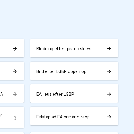
arrow_forward
arrow_forward
Blödning efter gastric sleeve
arrow_forward
arrow_forward
Brid efter LGBP öppen op
arrow_forward
arrow_forward
EA
EA ileus efter LGBP
er
arrow_forward
Felstaplad EA primär o reop
arrow_forward