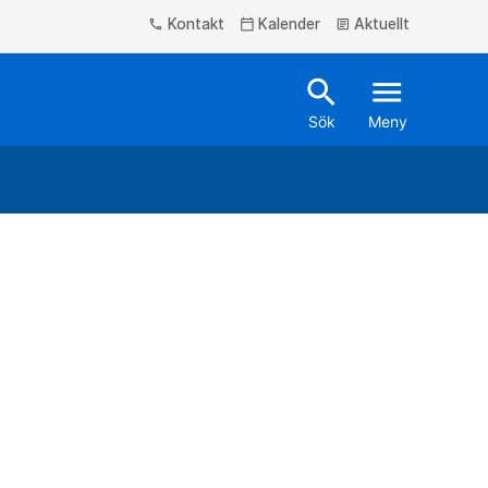
Kontakt
Kalender
Aktuellt
phone
calendar_today
article
search
menu
Sök
Meny