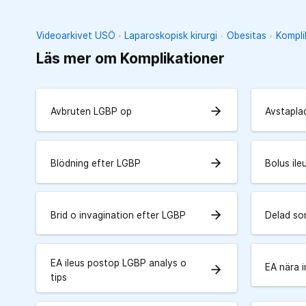
Videoarkivet USÖ
Laparoskopisk kirurgi
Obesitas
Kompli
Läs mer om Komplikationer
arrow_forward
Avbruten LGBP op
Avstapla
arrow_forward
Blödning efter LGBP
Bolus ile
arrow_forward
Brid o invagination efter LGBP
Delad so
EA ileus postop LGBP analys o
EA nära i
arrow_forward
tips