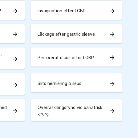
arrow_forward
arrow_forward
P
Invagination efter LGBP
arrow_forward
arrow_forward
Läckage efter gastric sleeve
er
arrow_forward
Perforerat ulcus efter LGBP
arrow_forward
P
arrow_forward
Slits herniering o ileus
arrow_forward
 med
Överraskningsfynd vid bariatrisk
arrow_forward
arrow_forward
kirurgi