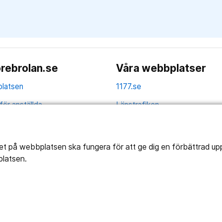
rebrolan.se
Våra webbplatser
latsen
1177.se
för anställda
Länstrafiken
av personuppgifter
Region Örebro län
ns tillgänglighet
tet på webbplatsen ska fungera för att ge dig en förbättrad u
platsen.