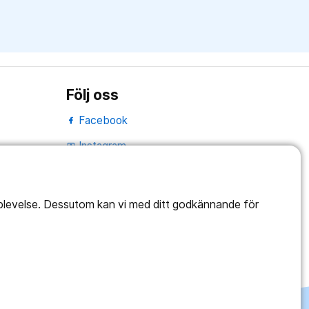
Följ oss
Facebook
Instagram
portrait
Linked In
work_outline
pplevelse. Dessutom kan vi med ditt godkännande för