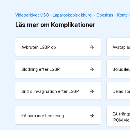
Videoarkivet USÖ
Laparoskopisk kirurgi
Obesitas
Kompli
Läs mer om Komplikationer
arrow_forward
Avbruten LGBP op
Avstapla
arrow_forward
Blödning efter LGBP
Bolus ile
arrow_forward
Brid o invagination efter LGBP
Delad so
EA träng
arrow_forward
EA nära inre herniering
IPOM vi