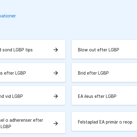
kationer
arrow_forward
d sond LGBP tips
Blow out efter LGBP
arrow_forward
us efter LGBP
Brid efter LGBP
arrow_forward
nd vid LGBP
EA ileus efter LGBP
sel o adherenser efter
Felstaplad EA primär o reop
arrow_forward
d LGBP