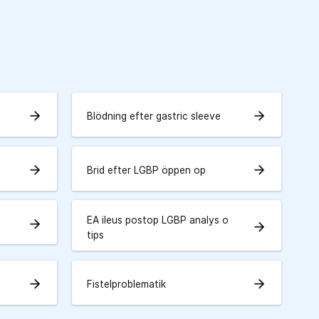
arrow_forward
arrow_forward
Blödning efter gastric sleeve
arrow_forward
arrow_forward
Brid efter LGBP öppen op
EA ileus postop LGBP analys o
arrow_forward
arrow_forward
tips
arrow_forward
arrow_forward
Fistelproblematik