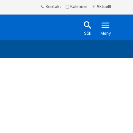
Kontakt
Kalender
Aktuellt
phone
calendar_today
article
search
menu
Sök
Meny