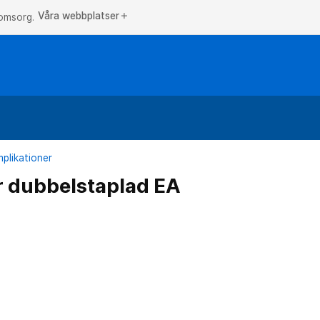
Våra webbplatser
add
 omsorg.
plikationer
er dubbelstaplad EA