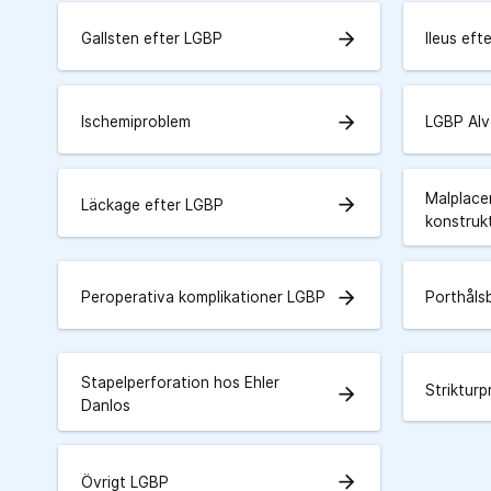
arrow_forward
Gallsten efter LGBP
Ileus eft
arrow_forward
Ischemiproblem
LGBP Alv
Malplace
arrow_forward
Läckage efter LGBP
konstruk
arrow_forward
Peroperativa komplikationer LGBP
Porthåls
Stapelperforation hos Ehler
Striktur
arrow_forward
Danlos
arrow_forward
Övrigt LGBP