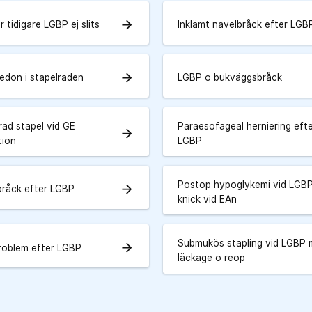
arrow_forward
er tidigare LGBP ej slits
Inklämt navelbråck efter LGB
arrow_forward
edon i stapelraden
LGBP o bukväggsbråck
rad stapel vid GE
Paraesofageal herniering eft
arrow_forward
tion
LGBP
Postop hypoglykemi vid LGB
arrow_forward
bråck efter LGBP
knick vid EAn
Submukös stapling vid LGBP
arrow_forward
problem efter LGBP
läckage o reop