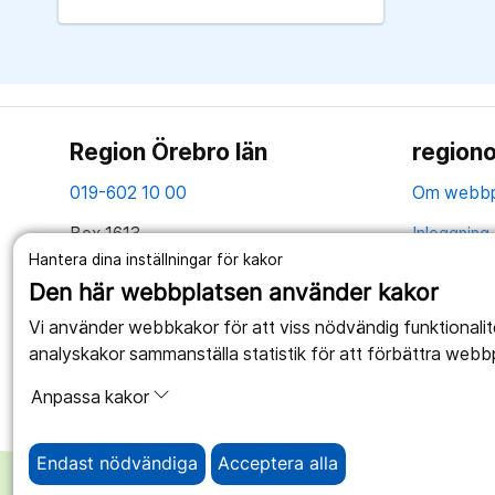
Region Örebro län
regiono
019-602 10 00
Om webbp
Box 1613
Inloggning 
701 16 Örebro
Hantera dina inställningar för kakor
Hantering 
Den här webbplatsen använder kakor
Tillsammans skapar vi ett bättre liv
Webbplatse
Vi använder webbkakor för att viss nödvändig funktionali
analyskakor sammanställa statistik för att förbättra webb
Anpassa kakor
Endast nödvändiga
Acceptera alla