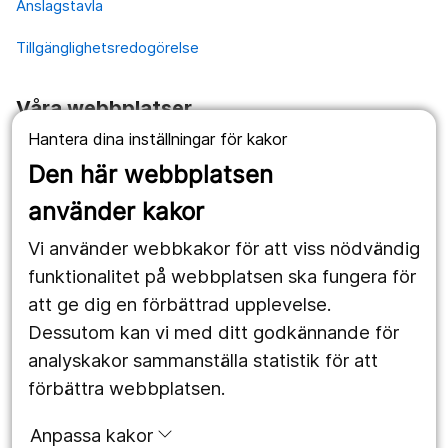
Anslagstavla
Tillgänglighetsredogörelse
Våra webbplatser
Hantera dina inställningar för kakor
1177.se
Den här webbplatsen
Länstrafiken
använder kakor
Vårdgivare
Vi använder webbkakor för att viss nödvändig
Utveckling
funktionalitet på webbplatsen ska fungera för
att ge dig en förbättrad upplevelse.
Dessutom kan vi med ditt godkännande för
Följ oss
analyskakor sammanställa statistik för att
Facebook
förbättra webbplatsen.
Instagram
portrait
Anpassa kakor