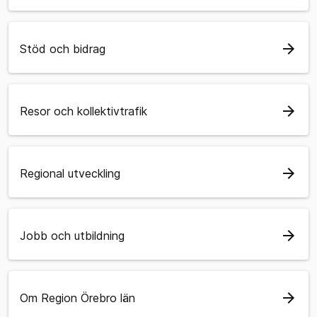
arrow_forward
Stöd och bidrag
arrow_forward
Resor och kollektivtrafik
arrow_forward
Regional utveckling
arrow_forward
Jobb och utbildning
arrow_forward
Om Region Örebro län