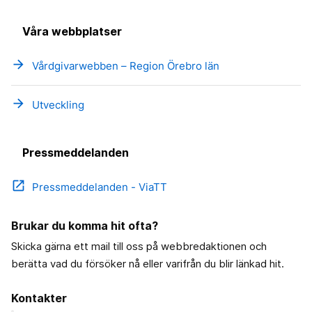
Våra webbplatser
arrow_forward
Vårdgivarwebben – Region Örebro län
arrow_forward
Utveckling
Pressmeddelanden
open_in_new
Pressmeddelanden - ViaTT
Brukar du komma hit ofta?
Skicka gärna ett mail till oss på webbredaktionen och
berätta vad du försöker nå eller varifrån du blir länkad hit.
Kontakter