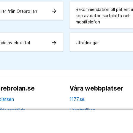
Rekommendation till patient i
arrow_forward
 eller från Örebro län
köp av dator, surfplatta och
mobiltelefon
arrow_forward
de av elrullstol
Utbildningar
rebrolan.se
Våra webbplatser
latsen
1177.se
för anställda
Länstrafiken
av personuppgifter
Region Örebro län
ns tillgänglighet