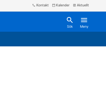
Kontakt
Kalender
Aktuellt
phone
calendar_today
article
search
menu
Sök
Meny