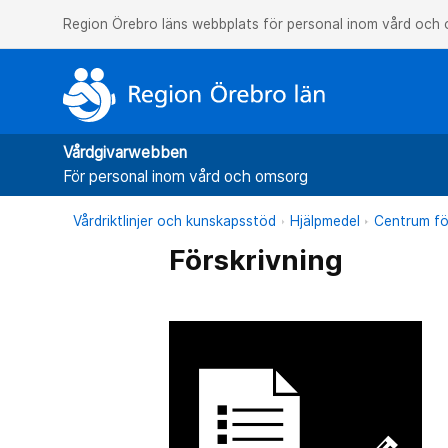
Region Örebro läns webbplats för personal inom vård och
Vårdgivarwebben
För personal inom vård och omsorg
Vårdriktlinjer och kunskapsstöd
Hjälpmedel
Centrum fö
Förskrivning