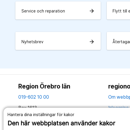
arrow_forward
Service och reparation
Flytt till
arrow_forward
Nyhetsbrev
Återtagan
Region Örebro län
regiono
019-602 10 00
Om webbp
Box 1613
Inloggning 
701 16 Örebro
Hantera dina inställningar för kakor
Hantering 
Den här webbplatsen använder kakor
Tillsammans skapar vi ett bättre liv
Webbplatse