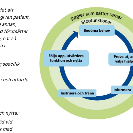
det att
iven patient,
n annan,
d förutsätter
, när så
n i
g specifik
a och utfärda
ch nytta.”
öd vid
er med