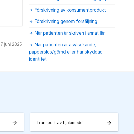
Förskrivning av konsumentprodukt
arrow_forward
Förskrivning genom försäljning
arrow_forward
När patienten är skriven i annat län
arrow_forward
7 juni 2025
När patienten är asylsökande,
arrow_forward
papperslös/gömd eller har skyddad
identitet
arrow_forward
arrow_forward
Transport av hjälpmedel