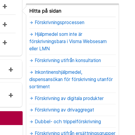
Hitta på sidan
Förskrivningsprocessen
arrow_forward
Hjälpmedel som inte är
arrow_forward
förskrivningsbara i Visma Websesam
eller LMN
Förskrivning utifrån konsultation
arrow_forward
Inkontinenshjälpmedel,
arrow_forward
dispensansökan för förskrivning utanför
sortiment
Förskrivning av digitala produkter
arrow_forward
Förskrivning av drivaggregat
arrow_forward
Dubbel- och trippelförskrivning
arrow_forward
Förskrivning utifrån ersättningsgrupper
arrow_forward