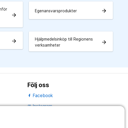
nför
arrow_forward
Egenansvarsprodukter
arrow_forward
Hjälpmedelsinköp till Regionens
arrow_forward
arrow_forward
verksamheter
Följ oss
Facebook
Instagram
portrait
Linked In
work_outline