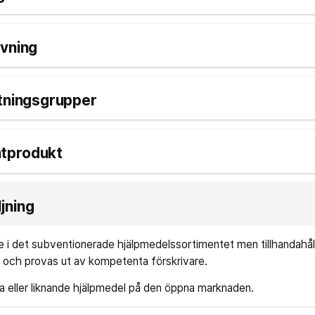
ivning
ttningsgrupper
ntprodukt
jning
te i det subventionerade hjälpmedelssortimentet men tillhandahål
ng och provas ut av kompetenta förskrivare.
a eller liknande hjälpmedel på den öppna marknaden.