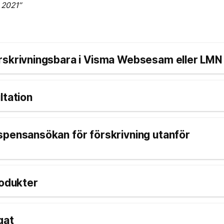
 2021”
örskrivningsbara i Visma Websesam eller LMN
ltation
spensansökan för förskrivning utanför
rodukter
gat