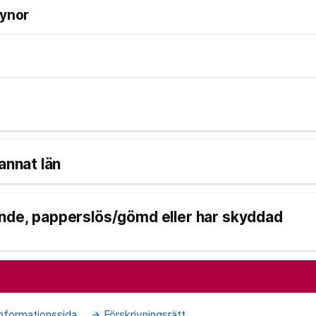
dynor
 annat län
ande, papperslös/gömd eller har skyddad
nformationssida
Förskrivningsrätt
arrow_forward