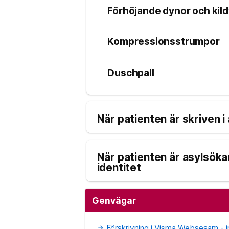
Förhöjande dynor och kil
Kompressionsstrumpor
Duschpall
När patienten är skriven i
När patienten är asylsök
identitet
Genvägar
Förskrivning i Visma Websesam - i
arrow_forward