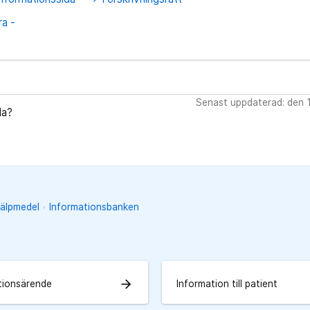
a -
Senast uppdaterad: den 1
da?
jälpmedel
Informationsbanken
arrow_forward
tionsärende
Information till patient