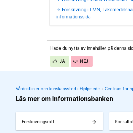
Förskrivning i LMN, Läkemedelsnär
arrow_forward
informationssida
Hade du nytta av innehållet på denna si
JA
NEJ
Vårdriktlinjer och kunskapsstöd
Hjälpmedel
Centrum för h
Läs mer om Informationsbanken
arrow_forward
Förskrivningsrätt
Konsulta