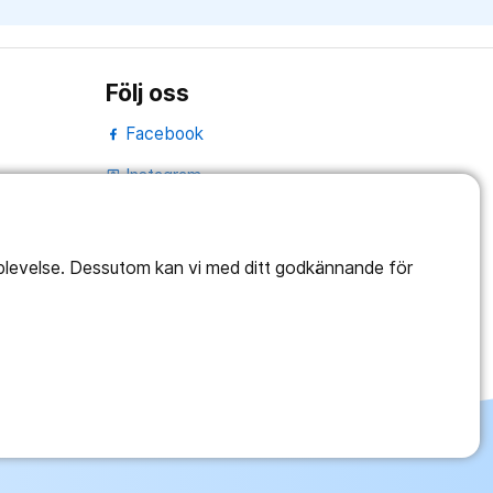
Följ oss
Facebook
Instagram
portrait
Linked In
work_outline
pplevelse. Dessutom kan vi med ditt godkännande för