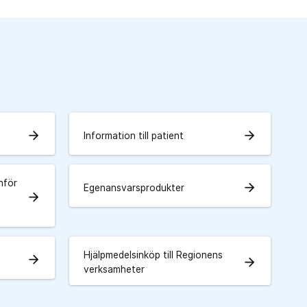
arrow_forward
arrow_forward
Information till patient
nför
arrow_forward
Egenansvarsprodukter
arrow_forward
Hjälpmedelsinköp till Regionens
arrow_forward
arrow_forward
verksamheter