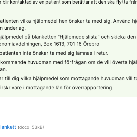
blir kontaktad av en patient som berättar att den ska flytta frå
tienten vilka hjälpmedel hen önskar ta med sig. Använd hjä
 underlag.
hjälpmedel på blanketten "Hjälpmedelslista" och skicka den 
onomiavdelningen, Box 1613, 701 16 Örebro
atienten inte önskar ta med sig lämnas i retur.
 kommande huvudman med förfrågan om de vill överta hjä
an.
r till dig vilka hjälpmedel som mottagande huvudman vill t
örskrivare i mottagande län för överrapportering.
blankett
(docx, 53kB)