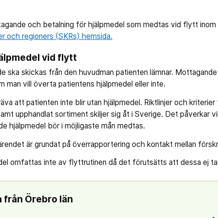
tagande och betalning för hjälpmedel som medtas vid flytt inom
r och regioners (SKRs) hemsida.
lpmedel vid flytt
e ska skickas från den huvudman patienten lämnar. Mottagand
m man vill överta patientens hjälpmedel eller inte.
va att patienten inte blir utan hjälpmedel. Riktlinjer och kriterier 
amt upphandlat sortiment skiljer sig åt i Sverige. Det påverkar v
de hjälpmedel bör i möjligaste mån medtas.
ärendet är grundat på överrapportering och kontakt mellan förskr
del omfattas inte av flyttrutinen då det förutsätts att dessa ej t
a från Örebro län