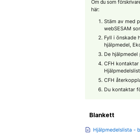
Om du som förskrivare 
här:
Stäm av med pa
webSESAM som
Fyll i önskade 
hjälpmedel, Ek
De hjälpmedel p
CFH kontaktar
Hjälpmedelslist
CFH återkoppla
Du kontaktar f
Blankett
Hjälpmedelslista - 