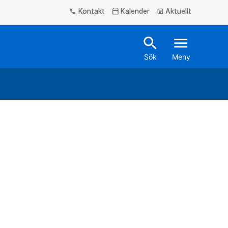
Kontakt
Kalender
Aktuellt
phone
calendar_today
article
search
menu
Sök
Meny