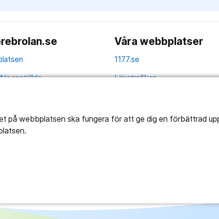
rebrolan.se
Våra webbplatser
latsen
1177.se
för anställda
Länstrafiken
av personuppgifter
Region Örebro län
ns tillgänglighet
tet på webbplatsen ska fungera för att ge dig en förbättrad u
platsen.