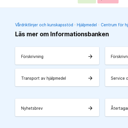
Vårdriktlinjer och kunskapsstöd
Hjälpmedel
Centrum för h
Läs mer om Informationsbanken
arrow_forward
Förskrivning
Förskrivn
arrow_forward
Transport av hjälpmedel
Service 
arrow_forward
Nyhetsbrev
Återtagan