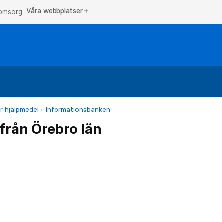
Våra webbplatser
add
 omsorg.
r hjälpmedel
Informationsbanken
er från Örebro län