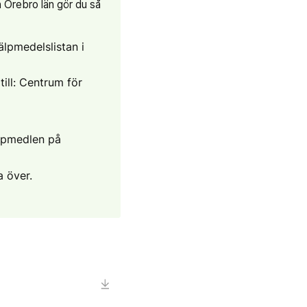
n Örebro län gör du så
lpmedelslistan i
till: Centrum för
lpmedlen på
a över.