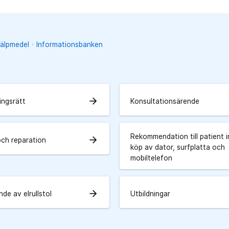
jälpmedel
Informationsbanken
arrow_forward
ingsrätt
Konsultationsärende
Rekommendation till patient i
arrow_forward
och reparation
köp av dator, surfplatta och
mobiltelefon
arrow_forward
de av elrullstol
Utbildningar