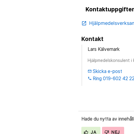
Kontaktuppgifter
Hjälpmedelsverksam
open_in_new
Kontakt
Lars Kälvemark
Hjälpmedelskonsulent i 
Skicka e-post
email
Ring 019-602 42 2
phone
Hade du nytta av innehål
JA
NEJ