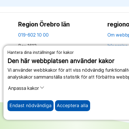
Region Örebro län
regiono
019-602 10 00
Om webbp
Box 1613
Inloggning 
701 16 Örebro
Hantera dina inställningar för kakor
Hantering 
Den här webbplatsen använder kakor
Tillsammans skapar vi ett bättre liv
Webbplatse
Vi använder webbkakor för att viss nödvändig funktionali
analyskakor sammanställa statistik för att förbättra webb
Anpassa kakor
Endast nödvändiga
Acceptera alla