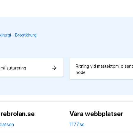
irurgi
Bröstkirurgi
Ritning vid mastektomi o sent
arrow_forward
millsuturering
node
rebrolan.se
Våra webbplatser
latsen
1177.se