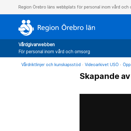
Region Örebro läns webbplats för personal inom vård och
Vårdgivarwebben
För personal inom vård och omsorg
Vårdriktlinjer och kunskapsstöd
Videoarkivet USÖ
Öppe
Skapande av 