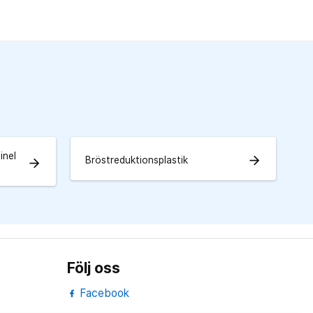
inel
arrow_forward
Bröstreduktionsplastik
arrow_forward
Följ oss
Facebook