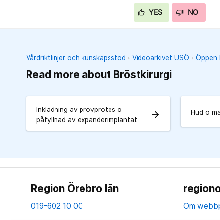
YES
NO
Vårdriktlinjer och kunskapsstöd
Videoarkivet USÖ
Öppen k
Read more about Bröstkirurgi
Inklädning av provprotes o
Hud o ma
arrow_forward
påfyllnad av expanderimplantat
Region Örebro län
regiono
019-602 10 00
Om webbp