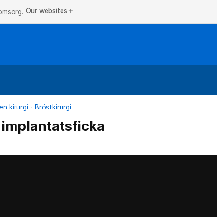
Our websites
add
 omsorg.
n kirurgi
Bröstkirurgi
implantatsficka