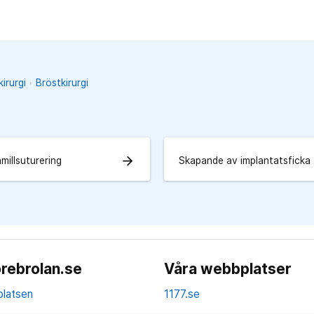
irurgi
Bröstkirurgi
arrow_forward
millsuturering
Skapande av implantatsficka
rebrolan.se
Våra webbplatser
latsen
1177.se