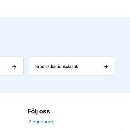
arrow_forward
arrow_forward
Bröstreduktionsplastik
Följ oss
Facebook