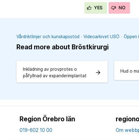
YES
NO
Vårdriktlinjer och kunskapsstöd
Videoarkivet USÖ
Öppen k
Read more about Bröstkirurgi
Inklädning av provprotes o
Hud o ma
arrow_forward
påfyllnad av expanderimplantat
Region Örebro län
regiono
019-602 10 00
Om webbp