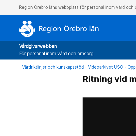
Region Örebro läns webbplats för personal inom vård och
Vårdgivarwebben
För personal inom vård och omsorg
Vårdriktlinjer och kunskapsstöd
Videoarkivet USÖ
Öppe
Ritning vid 