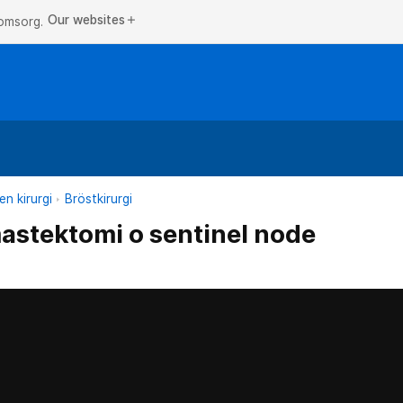
Our websites
add
 omsorg.
n kirurgi
Bröstkirurgi
mastektomi o sentinel node