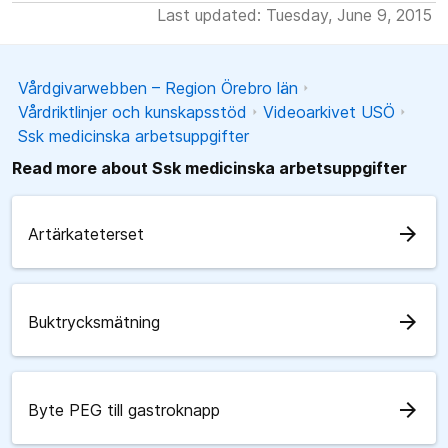
Last updated: Tuesday, June 9, 2015
Vårdgivarwebben – Region Örebro län
Vårdriktlinjer och kunskapsstöd
Videoarkivet USÖ
Ssk medicinska arbetsuppgifter
Read more about Ssk medicinska arbetsuppgifter
arrow_forward
Artärkateterset
arrow_forward
Buktrycksmätning
arrow_forward
Byte PEG till gastroknapp