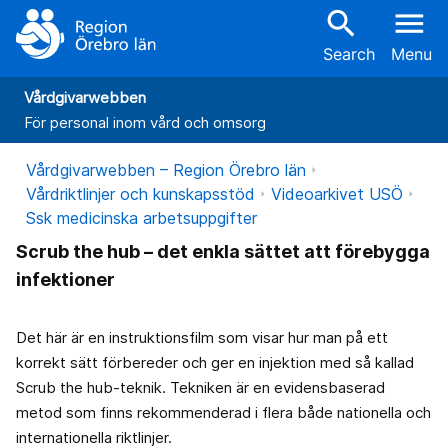
search
menu
Search
Menu
Vårdgivarwebben
För personal inom vård och omsorg
Vårdgivarwebben – Region Örebro län
Vårdriktlinjer och kunskapsstöd
Videoarkivet USÖ
Ssk medicinska arbetsuppgifter
Scrub the hub – det enkla sättet att förebygga
infektioner
Det här är en instruktionsfilm som visar hur man på ett
korrekt sätt förbereder och ger en injektion med så kallad
Scrub the hub-teknik. Tekniken är en evidensbaserad
metod som finns rekommenderad i flera både nationella och
internationella riktlinjer.