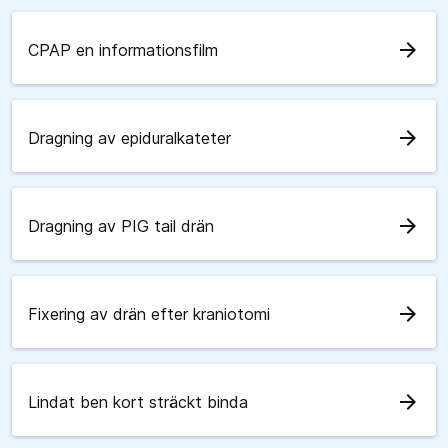
arrow_forward
CPAP en informationsfilm
arrow_forward
Dragning av epiduralkateter
arrow_forward
Dragning av PIG tail drän
arrow_forward
Fixering av drän efter kraniotomi
arrow_forward
Lindat ben kort sträckt binda