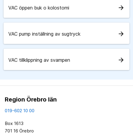
arrow_forward
VAC öppen buk o kolostomi
arrow_forward
VAC pump inställning av sugtryck
arrow_forward
VAC tillklippning av svampen
Region Örebro län
019-602 10 00
Box 1613
701 16 Örebro