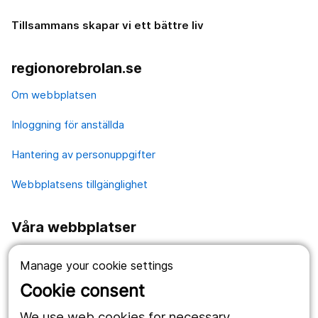
Tillsammans skapar vi ett bättre liv
regionorebrolan.se
Om webbplatsen
Inloggning för anställda
Hantering av personuppgifter
Webbplatsens tillgänglighet
Våra webbplatser
1177.se
Manage your cookie settings
Länstrafiken
Cookie consent
Region Örebro län
We use web cookies for necessary