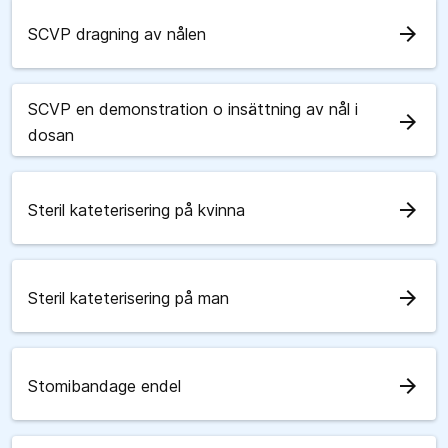
arrow_forward
SCVP dragning av nålen
SCVP en demonstration o insättning av nål i
arrow_forward
dosan
arrow_forward
Steril kateterisering på kvinna
arrow_forward
Steril kateterisering på man
arrow_forward
Stomibandage endel