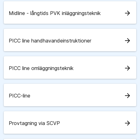
arrow_forward
Midline - långtids PVK inläggningsteknik
arrow_forward
PICC line handhavandeinstruktioner
arrow_forward
PICC line omläggningsteknik
arrow_forward
PICC-line
arrow_forward
Provtagning via SCVP