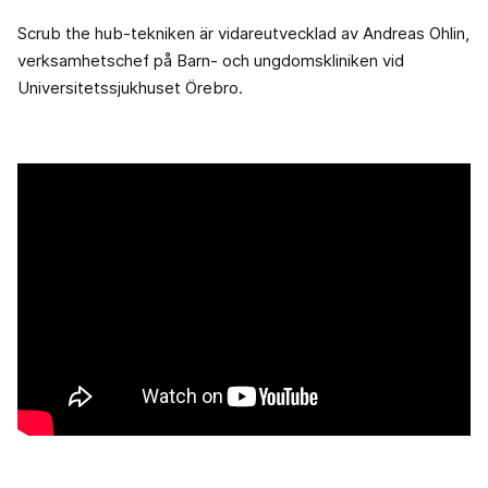
Scrub the hub-tekniken är vidareutvecklad av Andreas Ohlin,
verksamhetschef på Barn- och ungdomskliniken vid
Universitetssjukhuset Örebro.