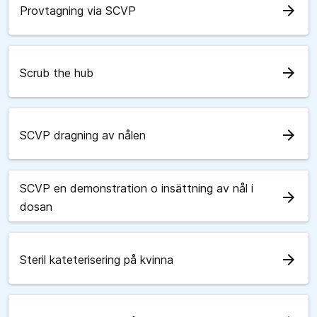
arrow_forward
Provtagning via SCVP
arrow_forward
Scrub the hub
arrow_forward
SCVP dragning av nålen
SCVP en demonstration o insättning av nål i
arrow_forward
dosan
arrow_forward
Steril kateterisering på kvinna