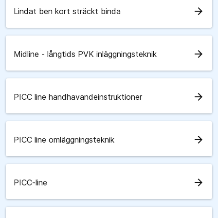
arrow_forward
Lindat ben kort sträckt binda
arrow_forward
Midline - långtids PVK inläggningsteknik
arrow_forward
PICC line handhavandeinstruktioner
arrow_forward
PICC line omläggningsteknik
arrow_forward
PICC-line