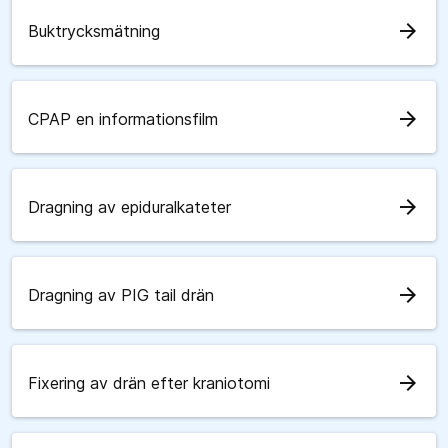
arrow_forward
Buktrycksmätning
arrow_forward
CPAP en informationsfilm
arrow_forward
Dragning av epiduralkateter
arrow_forward
Dragning av PIG tail drän
arrow_forward
Fixering av drän efter kraniotomi