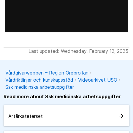
Last updated: Wednesday, February 12, 2025
Vårdgivarwebben – Region Örebro län
Vårdriktlinjer och kunskapsstöd
Videoarkivet USÖ
Ssk medicinska arbetsuppgifter
Read more about Ssk medicinska arbetsuppgifter
arrow_forward
Artärkateterset