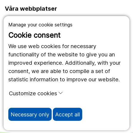
Våra webbplatser
1177.se
Manage your cookie settings
Länstrafiken
Cookie consent
Region Örebro län
We use web cookies for necessary
functionality of the website to give you an
improved experience. Additionally, with your
Följ oss
consent, we are able to compile a set of
Facebook
statistic information to improve our website.
Instagram
portrait
Customize cookies
Linked In
work_outline
Necessary only
Accept all