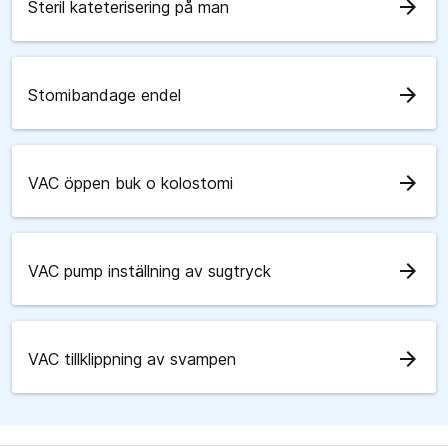
arrow_forward
Steril kateterisering på man
arrow_forward
Stomibandage endel
arrow_forward
VAC öppen buk o kolostomi
arrow_forward
VAC pump inställning av sugtryck
arrow_forward
VAC tillklippning av svampen