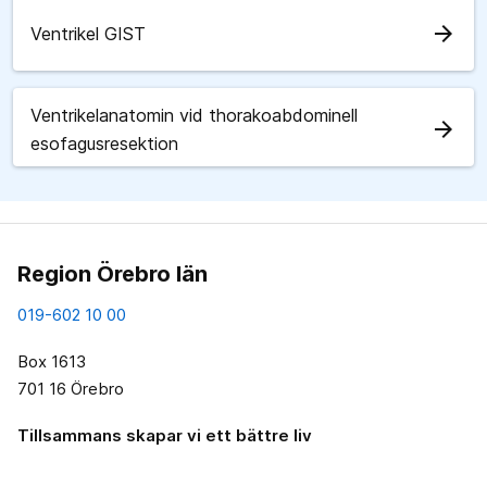
arrow_forward
Ventrikel GIST
Ventrikelanatomin vid thorakoabdominell
arrow_forward
esofagusresektion
Region Örebro län
019-602 10 00
Box 1613
701 16 Örebro
Tillsammans skapar vi ett bättre liv