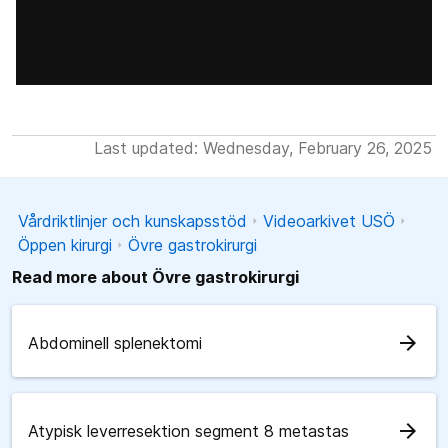
Last updated: Wednesday, February 26, 2025
Vårdriktlinjer och kunskapsstöd
Videoarkivet USÖ
Öppen kirurgi
Övre gastrokirurgi
Read more about Övre gastrokirurgi
arrow_forward
Abdominell splenektomi
arrow_forward
Atypisk leverresektion segment 8 metastas