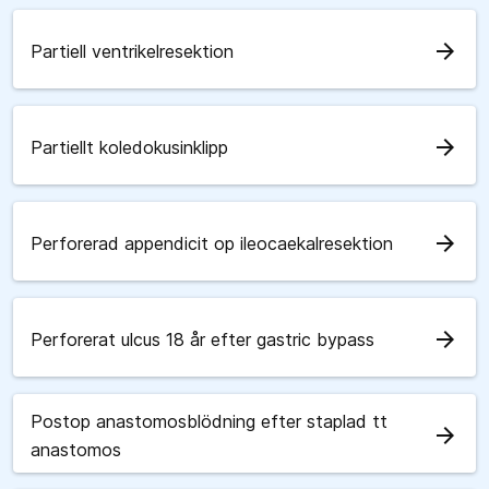
arrow_forward
Partiell ventrikelresektion
arrow_forward
Partiellt koledokusinklipp
arrow_forward
Perforerad appendicit op ileocaekalresektion
arrow_forward
Perforerat ulcus 18 år efter gastric bypass
Postop anastomosblödning efter staplad tt
arrow_forward
anastomos