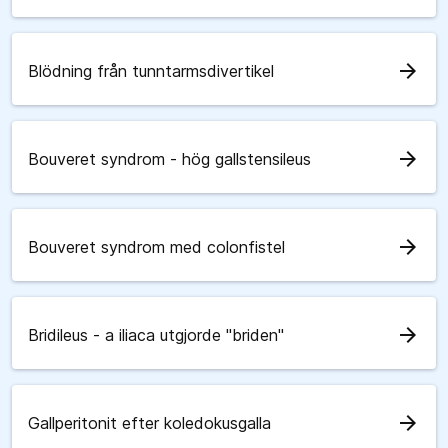
arrow_forward
Blödning från tunntarmsdivertikel
arrow_forward
Bouveret syndrom - hög gallstensileus
arrow_forward
Bouveret syndrom med colonfistel
arrow_forward
Bridileus - a iliaca utgjorde "briden"
arrow_forward
Gallperitonit efter koledokusgalla