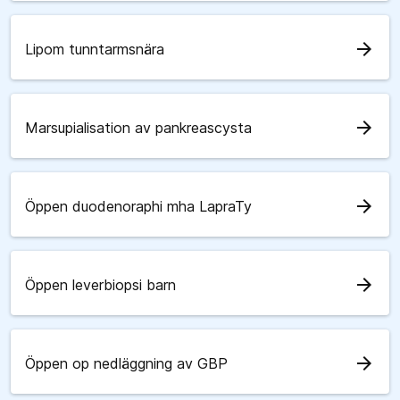
arrow_forward
Lipom tunntarmsnära
arrow_forward
Marsupialisation av pankreascysta
arrow_forward
Öppen duodenoraphi mha LapraTy
arrow_forward
Öppen leverbiopsi barn
arrow_forward
Öppen op nedläggning av GBP