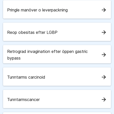
arrow_forward
Pringle manöver o leverpackning
arrow_forward
Reop obesitas efter LGBP
Retrograd invagination efter öppen gastric
arrow_forward
bypass
arrow_forward
Tunntarms carcinoid
arrow_forward
Tunntarmscancer