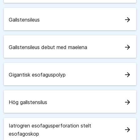
arrow_forward
Gallstensileus
arrow_forward
Gallstensileus debut med maelena
arrow_forward
Gigantisk esofaguspolyp
arrow_forward
Hög gallstensilus
Iatrogren esofagusperforation stelt
arrow_forward
esofagoskop