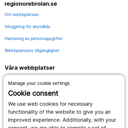
regionorebrolan.se
Om webbplatsen
Inloggning för anställda
Hantering av personuppgifter
Webbplatsens tillgänglighet
Våra webbplatser
1177.se
Manage your cookie settings
Länstrafiken
Cookie consent
Region Örebro län
We use web cookies for necessary
functionality of the website to give you an
improved experience. Additionally, with your
Följ oss
consent, we are able to compile a set of