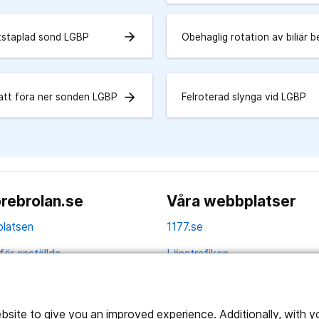
arrow_forward
tstaplad sond LGBP
Obehaglig rotation av biliär 
arrow_forward
att föra ner sonden LGBP
Felroterad slynga vid LGBP
rebrolan.se
Våra webbplatser
latsen
1177.se
för anställda
Länstrafiken
av personuppgifter
Region Örebro län
ns tillgänglighet
ite to give you an improved experience. Additionally, with you