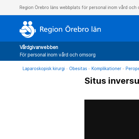
Region Örebro läns webbplats för personal inom vård och
Vårdgivarwebben
För personal inom vård och omsorg
Laparoskopisk kirurgi
Obesitas
Komplikationer
Perope
Situs inversu