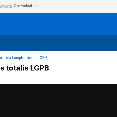
Our websites
add
 omsorg.
rativa komplikationer LGBP
s totalis LGPB