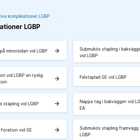
iva komplikationer LGBP
ationer LGBP
Submukös stapling i bakvägg
arrow_forward
 på minorsidan vid LGBP
vid LGBP
on vid LGBP en ryslig
Felstaplad GE vid LGBP
arrow_forward
tion
Nappa tag i bakväggen vid L
arrow_forward
 stapling vid LGBP
EA
Submukös stapling framvägg 
arrow_forward
rforation vid GE
LGBP