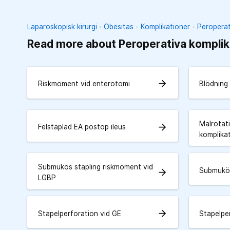
Laparoskopisk kirurgi
Obesitas
Komplikationer
Peroperat
Read more about Peroperativa komplik
arrow_forward
Riskmoment vid enterotomi
Blödning
Malrotati
arrow_forward
Felstaplad EA postop ileus
komplika
Submukös stapling riskmoment vid
Submukös
arrow_forward
LGBP
arrow_forward
Stapelperforation vid GE
Stapelpe