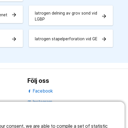
Iatrogen delning av grov sond vid
arrow_forward
benet
arrow_forward
LGBP
arrow_forward
arrow_forward
Iatrogen stapelperforation vid GE
Följ oss
Facebook
Instagram
portrait
Linked In
work_outline
r consent, we are able to compile a set of statistic