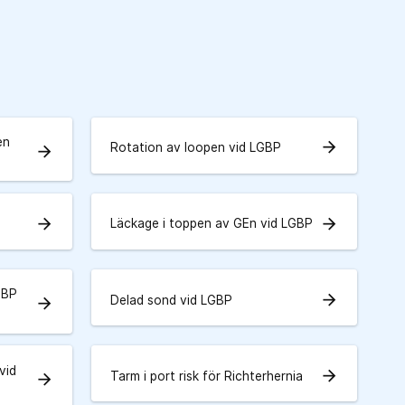
en
arrow_forward
Rotation av loopen vid LGBP
arrow_forward
arrow_forward
arrow_forward
Läckage i toppen av GEn vid LGBP
GBP
arrow_forward
Delad sond vid LGBP
arrow_forward
vid
arrow_forward
Tarm i port risk för Richterhernia
arrow_forward