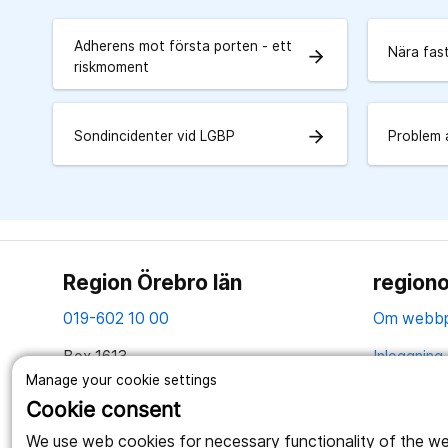
Adherens mot första porten - ett
Nära fas
arrow_forward
riskmoment
arrow_forward
Sondincidenter vid LGBP
Problem 
Region Örebro län
regiono
019-602 10 00
Om webbp
Box 1613
Inloggning 
701 16 Örebro
Manage your cookie settings
Hantering 
Cookie consent
Tillsammans skapar vi ett bättre liv
Webbplatse
We use web cookies for necessary functionality of the webs