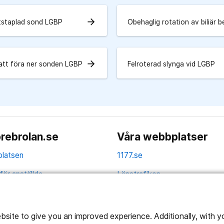
arrow_forward
tstaplad sond LGBP
Obehaglig rotation av biliär 
arrow_forward
att föra ner sonden LGBP
Felroterad slynga vid LGBP
rebrolan.se
Våra webbplatser
latsen
1177.se
för anställda
Länstrafiken
av personuppgifter
Region Örebro län
ns tillgänglighet
ite to give you an improved experience. Additionally, with you