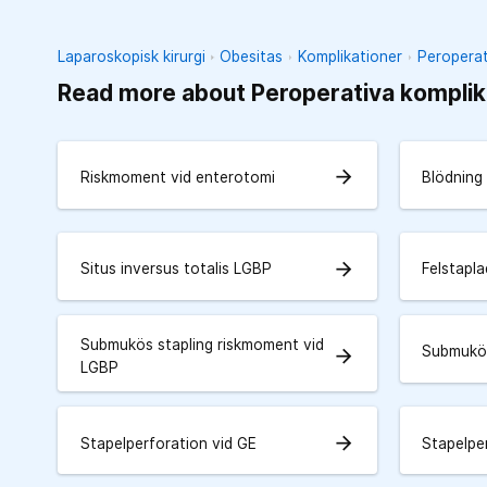
Laparoskopisk kirurgi
Obesitas
Komplikationer
Peroperat
Read more about Peroperativa komplik
arrow_forward
Riskmoment vid enterotomi
Blödning
arrow_forward
Situs inversus totalis LGBP
Felstapla
Submukös stapling riskmoment vid
Submukös
arrow_forward
LGBP
arrow_forward
Stapelperforation vid GE
Stapelpe