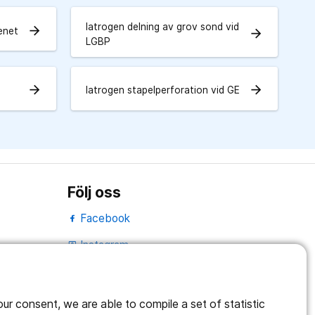
Iatrogen delning av grov sond vid
arrow_forward
benet
arrow_forward
LGBP
arrow_forward
arrow_forward
Iatrogen stapelperforation vid GE
Följ oss
Facebook
Instagram
portrait
Linked In
work_outline
r consent, we are able to compile a set of statistic