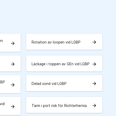
en
arrow_forward
Rotation av loopen vid LGBP
arrow_forward
arrow_forward
arrow_forward
Läckage i toppen av GEn vid LGBP
GBP
arrow_forward
Delad sond vid LGBP
arrow_forward
vid
arrow_forward
Tarm i port risk för Richterhernia
arrow_forward