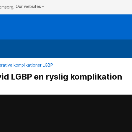
Our websites
add
 omsorg.
rativa komplikationer LGBP
vid LGBP en ryslig komplikation