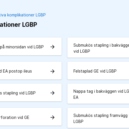
iva komplikationer LGBP
ationer LGBP
Submukös stapling i bakvägg
arrow_forward
 på minorsidan vid LGBP
vid LGBP
arrow_forward
d EA postop ileus
Felstaplad GE vid LGBP
Nappa tag i bakväggen vid L
arrow_forward
 stapling vid LGBP
EA
Submukös stapling framvägg 
arrow_forward
rforation vid GE
LGBP