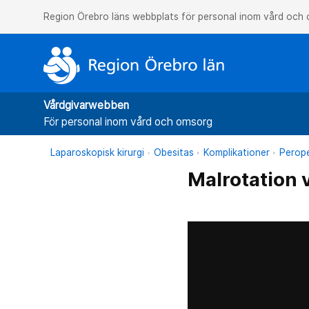
Region Örebro läns webbplats för personal inom vård och
Vårdgivarwebben
För personal inom vård och omsorg
Laparoskopisk kirurgi
Obesitas
Komplikationer
Perope
Malrotation 