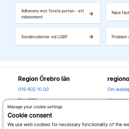
Adherens mot första porten - ett
Nära fas
arrow_forward
riskmoment
arrow_forward
Sondincidenter vid LGBP
Problem 
Region Örebro län
regiono
019-602 10 00
Om webbp
Box 1613
Inloggning 
701 16 Örebro
Manage your cookie settings
Hantering 
Cookie consent
Tillsammans skapar vi ett bättre liv
Webbplatse
We use web cookies for necessary functionality of the webs