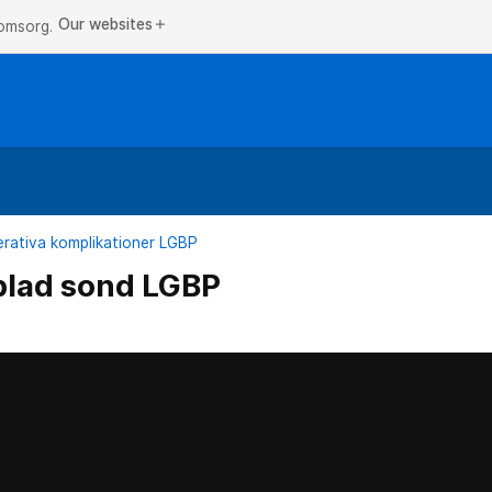
Our websites
add
 omsorg.
rativa komplikationer LGBP
plad sond LGBP