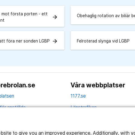
 mot första porten - ett
Obehaglig rotation av biliär 
arrow_forward
ent
arrow_forward
att föra ner sonden LGBP
Felroterad slynga vid LGBP
rebrolan.se
Våra webbplatser
latsen
1177.se
för anställda
Länstrafiken
av personuppgifter
Region Örebro län
ns tillgänglighet
ite to give you an improved experience. Additionally, with you