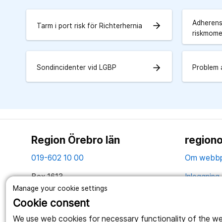
Adherens
arrow_forward
Tarm i port risk för Richterhernia
riskmom
arrow_forward
Sondincidenter vid LGBP
Problem 
Region Örebro län
regiono
019-602 10 00
Om webbp
Box 1613
Inloggning 
701 16 Örebro
Manage your cookie settings
Hantering 
Cookie consent
Tillsammans skapar vi ett bättre liv
Webbplatse
We use web cookies for necessary functionality of the webs