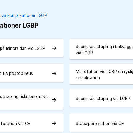
iva komplikationer LGBP
ationer LGBP
Submukös stapling i bakvägg
arrow_forward
 på minorsidan vid LGBP
vid LGBP
Malrotation vid LGBP en rysli
arrow_forward
d EA postop ileus
komplikation
 stapling riskmoment vid
Submukös stapling vid LGBP
arrow_forward
arrow_forward
rforation vid GE
Stapelperforation vid GE