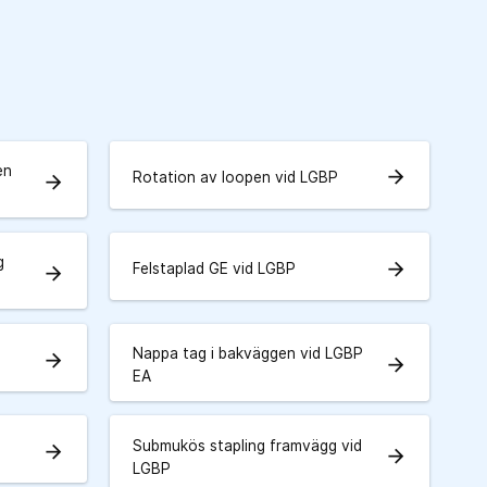
en
arrow_forward
Rotation av loopen vid LGBP
arrow_forward
g
arrow_forward
Felstaplad GE vid LGBP
arrow_forward
Nappa tag i bakväggen vid LGBP
arrow_forward
arrow_forward
EA
Submukös stapling framvägg vid
arrow_forward
arrow_forward
LGBP