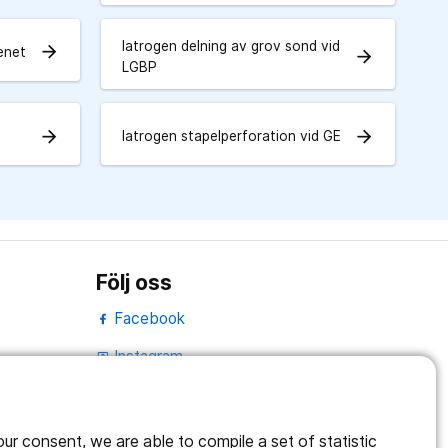
Iatrogen delning av grov sond vid
arrow_forward
benet
arrow_forward
LGBP
arrow_forward
arrow_forward
Iatrogen stapelperforation vid GE
Följ oss
Facebook
Instagram
portrait
Linked In
work_outline
r consent, we are able to compile a set of statistic