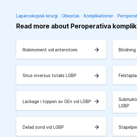
Laparoskopisk kirurgi
Obesitas
Komplikationer
Peroperat
Read more about Peroperativa komplik
arrow_forward
Riskmoment vid enterotomi
Blödning
arrow_forward
Situs inversus totalis LGBP
Felstapla
Submukös
arrow_forward
Läckage i toppen av GEn vid LGBP
LGBP
arrow_forward
Delad sond vid LGBP
Stapelpe