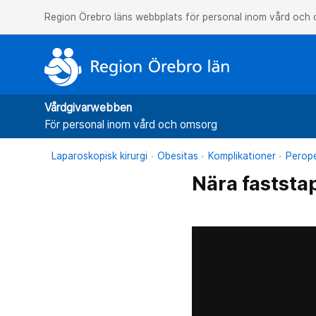
Region Örebro läns webbplats för personal inom vård och
Vårdgivarwebben
För personal inom vård och omsorg
Laparoskopisk kirurgi
Obesitas
Komplikationer
Perope
Nära faststa