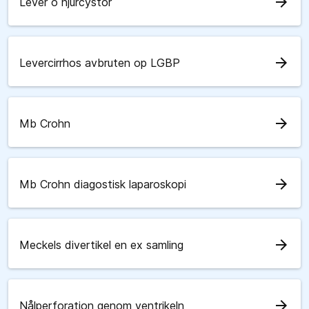
arrow_forward
Lever o njurcystor
arrow_forward
Levercirrhos avbruten op LGBP
arrow_forward
Mb Crohn
arrow_forward
Mb Crohn diagostisk laparoskopi
arrow_forward
Meckels divertikel en ex samling
arrow_forward
Nålperforation genom ventrikeln