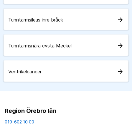
arrow_forward
Tunntarmsileus inre bråck
arrow_forward
Tunntarmsnära cysta Meckel
arrow_forward
Ventrikelcancer
Region Örebro län
019-602 10 00