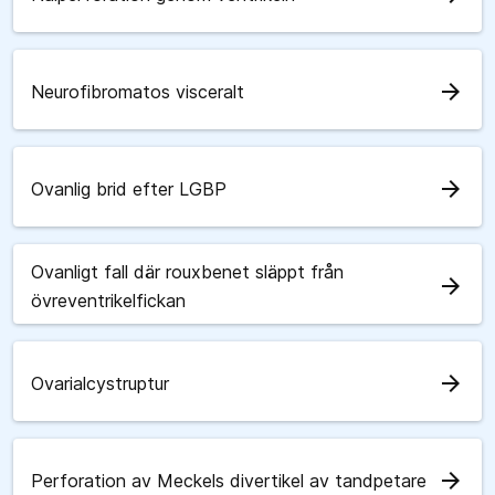
arrow_forward
Neurofibromatos visceralt
arrow_forward
Ovanlig brid efter LGBP
Ovanligt fall där rouxbenet släppt från
arrow_forward
övreventrikelfickan
arrow_forward
Ovarialcystruptur
arrow_forward
Perforation av Meckels divertikel av tandpetare