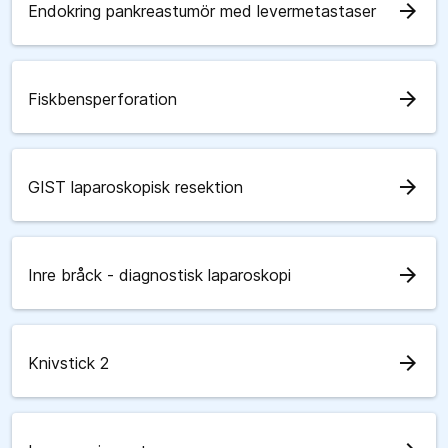
arrow_forward
Endokring pankreastumör med levermetastaser
arrow_forward
Fiskbensperforation
arrow_forward
GIST laparoskopisk resektion
arrow_forward
Inre bråck - diagnostisk laparoskopi
arrow_forward
Knivstick 2