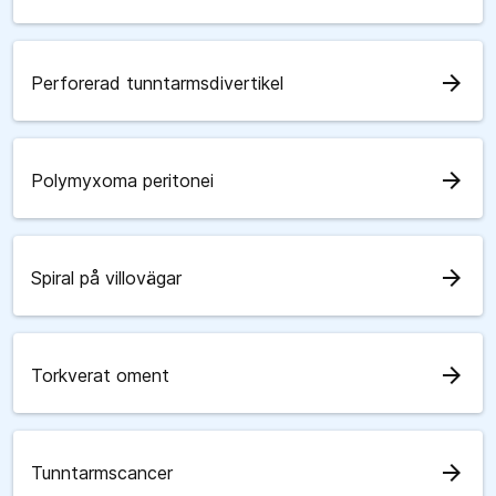
arrow_forward
Perforerad tunntarmsdivertikel
arrow_forward
Polymyxoma peritonei
arrow_forward
Spiral på villovägar
arrow_forward
Torkverat oment
arrow_forward
Tunntarmscancer