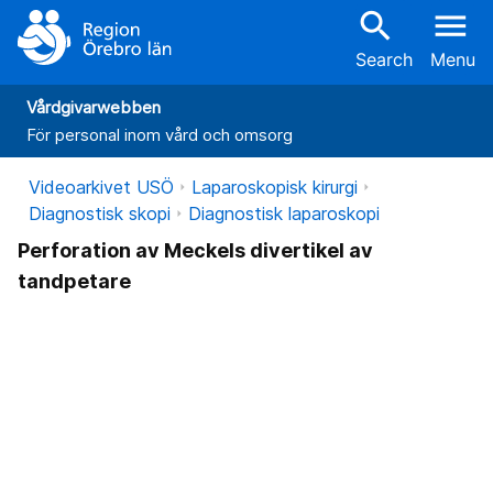
search
menu
Search
Menu
Vårdgivarwebben
För personal inom vård och omsorg
Videoarkivet USÖ
Laparoskopisk kirurgi
Diagnostisk skopi
Diagnostisk laparoskopi
Perforation av Meckels divertikel av
tandpetare