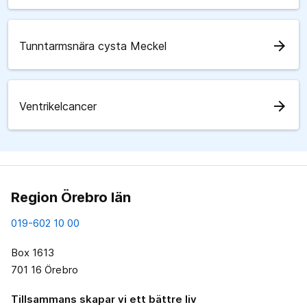
arrow_forward
Tunntarmsnära cysta Meckel
arrow_forward
Ventrikelcancer
Region Örebro län
019-602 10 00
Box 1613
701 16 Örebro
Tillsammans skapar vi ett bättre liv