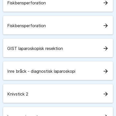
arrow_forward
Fiskbensperforation
arrow_forward
Fiskbensperforation
arrow_forward
GIST laparoskopisk resektion
arrow_forward
Inre bråck - diagnostisk laparoskopi
arrow_forward
Knivstick 2