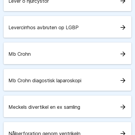
arrow_forward
Lever o njurcystor
arrow_forward
Levercirrhos avbruten op LGBP
arrow_forward
Mb Crohn
arrow_forward
Mb Crohn diagostisk laparoskopi
arrow_forward
Meckels divertikel en ex samling
arrow_forward
Nålperforation genom ventrikeln