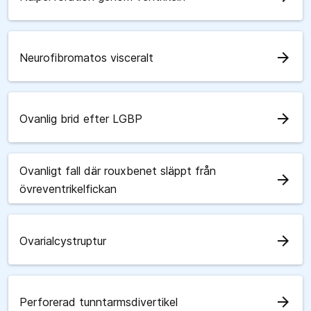
arrow_forward
Neurofibromatos visceralt
arrow_forward
Ovanlig brid efter LGBP
Ovanligt fall där rouxbenet släppt från
arrow_forward
övreventrikelfickan
arrow_forward
Ovarialcystruptur
arrow_forward
Perforerad tunntarmsdivertikel