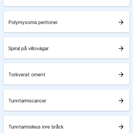
arrow_forward
Polymyxoma peritonei
arrow_forward
Spiral på villovägar
arrow_forward
Torkverat oment
arrow_forward
Tunntarmscancer
arrow_forward
Tunntarmsileus inre bråck