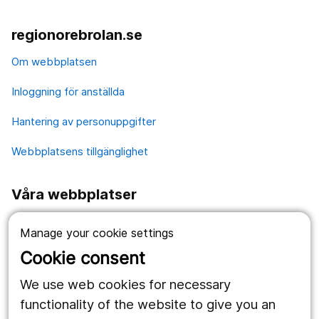
regionorebrolan.se
Om webbplatsen
Inloggning för anställda
Hantering av personuppgifter
Webbplatsens tillgänglighet
Våra webbplatser
1177.se
Manage your cookie settings
Länstrafiken
Cookie consent
Region Örebro län
We use web cookies for necessary
functionality of the website to give you an