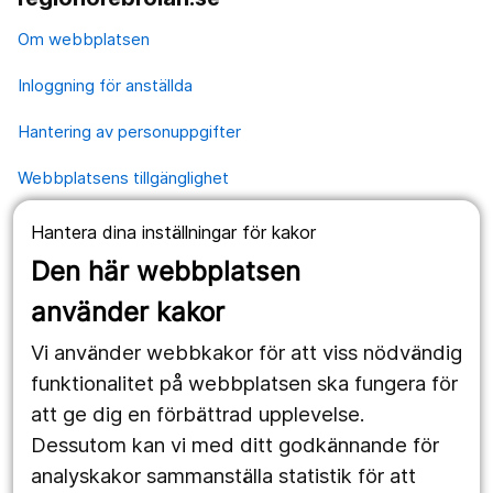
Om webbplatsen
Inloggning för anställda
Hantering av personuppgifter
Webbplatsens tillgänglighet
Hantera dina inställningar för kakor
Våra webbplatser
Den här webbplatsen
1177.se
använder kakor
Länstrafiken
Vi använder webbkakor för att viss nödvändig
Region Örebro län
funktionalitet på webbplatsen ska fungera för
att ge dig en förbättrad upplevelse.
Dessutom kan vi med ditt godkännande för
Följ oss
analyskakor sammanställa statistik för att