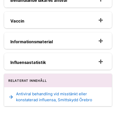
Behandlande läkares ansvar
Vaccin
Informationsmaterial
Influensastatistik
RELATERAT INNEHÅLL
Antiviral behandling vid misstänkt eller
arrow_forward
konstaterad influensa, Smittskydd Örebro