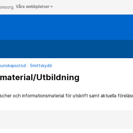
Våra webbplatser
add
 omsorg.
h kunskapsstöd
Smittskydd
material/Utbildning
ischer och informationsmaterial för utskrift samt aktuella förelä