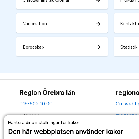
arrow_forward
Smittsamma sjukdomar
I fokus n
arrow_forward
Vaccination
Kontakta
arrow_forward
Beredskap
Statisti
Region Örebro län
regiono
019-602 10 00
Om webbp
Box 1613
Inloggning 
701 16 Örebro
Hantera dina inställningar för kakor
Hantering 
Den här webbplatsen använder kakor
Tillsammans skapar vi ett bättre liv
Webbplatse