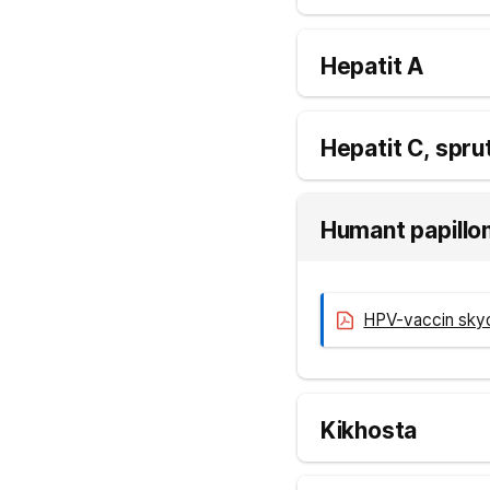
Hepatit A
Hepatit C, spru
Humant papillo
HPV-vaccin skyd
Kikhosta