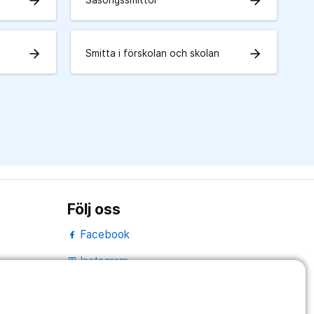
arrow_forward
arrow_forward
Säsongssmittor
arrow_forward
arrow_forward
Smitta i förskolan och skolan
Följ oss
Facebook
Instagram
portrait
Linked In
work_outline