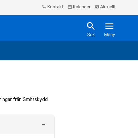
Kontakt
Kalender
Aktuellt
phone
calendar_today
article
search
menu
Sök
Meny
sningar från Smittskydd