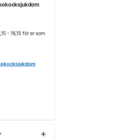
eumokocksjukdom
3,15 - 16,15 för er som
umokocksjukdom
r