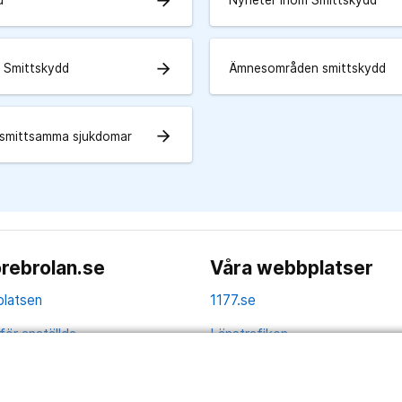
arrow_forward
u
Nyheter inom Smittskydd
arrow_forward
 Smittskydd
Ämnesområden smittskydd
arrow_forward
k smittsamma sjukdomar
rebrolan.se
Våra webbplatser
latsen
1177.se
för anställda
Länstrafiken
av personuppgifter
Region Örebro län
ns tillgänglighet