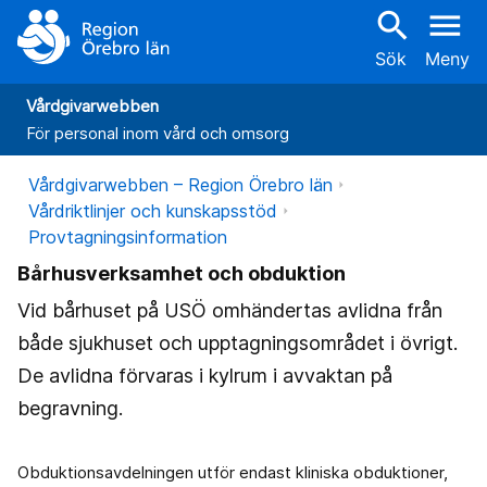
search
menu
Sök
Meny
Vårdgivarwebben
För personal inom vård och omsorg
Vårdgivarwebben – Region Örebro län
Vårdriktlinjer och kunskapsstöd
Provtagningsinformation
Bårhusverksamhet och obduktion
Vid bårhuset på USÖ omhändertas avlidna från
både sjukhuset och upptagningsområdet i övrigt.
De avlidna förvaras i kylrum i avvaktan på
begravning.
Obduktionsavdelningen utför endast kliniska obduktioner,