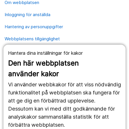
Om webbplatsen
Inloggning för anställda
Hantering av personuppgifter
Webbplatsens tillgänglighet
Hantera dina inställningar för kakor
Våra webbplatser
Den här webbplatsen
1177.se
använder kakor
Länstrafiken
Vi använder webbkakor för att viss nödvändig
Region Örebro län
funktionalitet på webbplatsen ska fungera för
att ge dig en förbättrad upplevelse.
Dessutom kan vi med ditt godkännande för
Följ oss
analyskakor sammanställa statistik för att
Facebook
förbättra webbplatsen.