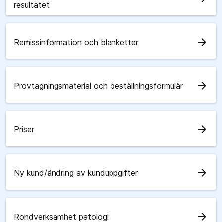
resultatet
arrow_forward
Remissinformation och blanketter
arrow_forward
Provtagningsmaterial och beställningsformulär
arrow_forward
Priser
arrow_forward
Ny kund/ändring av kunduppgifter
arrow_forward
Rondverksamhet patologi