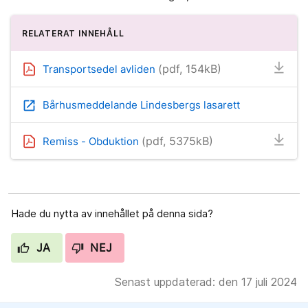
RELATERAT INNEHÅLL
(pdf, 154kB)
Transportsedel avliden
open_in_new
Bårhusmeddelande Lindesbergs lasarett
(pdf, 5375kB)
Remiss - Obduktion
Hade du nytta av innehållet på denna sida?
JA
NEJ
Senast uppdaterad: den 17 juli 2024