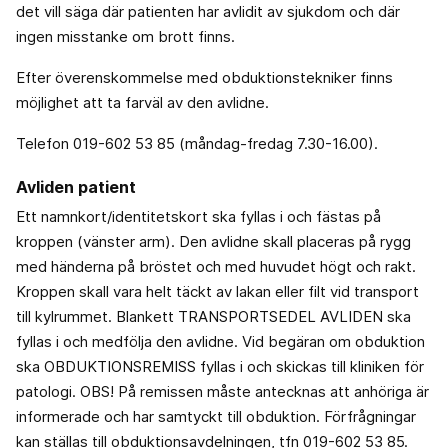
det vill säga där patienten har avlidit av sjukdom och där
ingen misstanke om brott finns.
Efter överenskommelse med obduktionstekniker finns
möjlighet att ta farväl av den avlidne.
Telefon 019-602 53 85 (måndag-fredag 7.30-16.00).
Avliden patient
Ett namnkort/identitetskort ska fyllas i och fästas på
kroppen (vänster arm). Den avlidne skall placeras på rygg
med händerna på bröstet och med huvudet högt och rakt.
Kroppen skall vara helt täckt av lakan eller filt vid transport
till kylrummet. Blankett TRANSPORTSEDEL AVLIDEN ska
fyllas i och medfölja den avlidne. Vid begäran om obduktion
ska OBDUKTIONSREMISS fyllas i och skickas till kliniken för
patologi. OBS! På remissen måste antecknas att anhöriga är
informerade och har samtyckt till obduktion. Förfrågningar
kan ställas till obduktionsavdelningen, tfn 019-602 53 85.