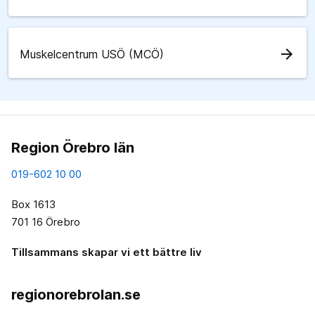
arrow_forward
Muskelcentrum USÖ (MCÖ)
Region Örebro län
019-602 10 00
Box 1613
701 16 Örebro
Tillsammans skapar vi ett bättre liv
regionorebrolan.se