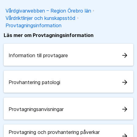
Vårdgivarwebben – Region Örebro län
Vårdriktlinjer och kunskapsstöd
Provtagningsinformation
Läs mer om Provtagningsinformation
arrow_forward
Information till provtagare
arrow_forward
Provhantering patologi
arrow_forward
Provtagningsanvisningar
Provtagning och provhantering påverkar
arrow_forward