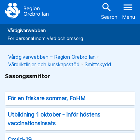
search
menu
Search
Menu
Vårdgivarwebben
För personal inom vård och omsorg
Vårdgivarwebben – Region Örebro län
Vårdriktlinjer och kunskapsstöd
Smittskydd
Säsongssmittor
För en friskare sommar, FoHM
Utbildning 1 oktober - inför höstens
vaccinationsinsats
Covid-19