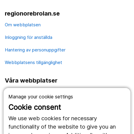
regionorebrolan.se
Om webbplatsen
Inloggning för anställda
Hantering av personuppgifter
Webbplatsens tillgänglighet
Våra webbplatser
1177.se
Manage your cookie settings
Länstrafiken
Cookie consent
Region Örebro län
We use web cookies for necessary
functionality of the website to give you an