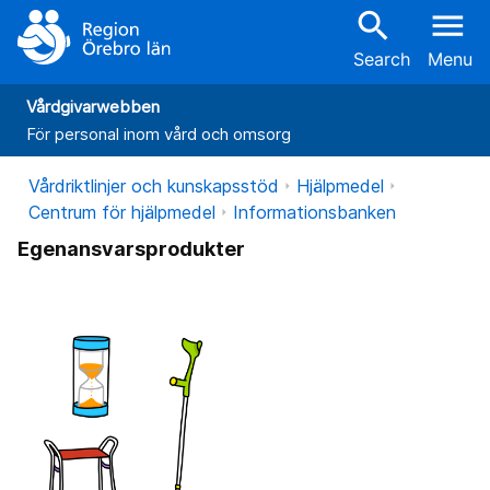
search
menu
Search
Menu
Vårdgivarwebben
För personal inom vård och omsorg
Vårdriktlinjer och kunskapsstöd
Hjälpmedel
Centrum för hjälpmedel
Informationsbanken
Egenansvarsprodukter