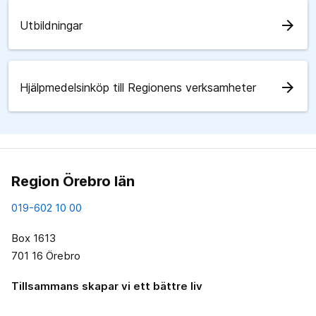
arrow_forward
Utbildningar
arrow_forward
Hjälpmedelsinköp till Regionens verksamheter
Region Örebro län
019-602 10 00
Box 1613
701 16 Örebro
Tillsammans skapar vi ett bättre liv