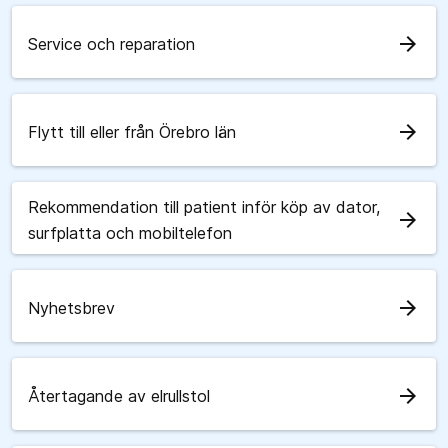
arrow_forward
Service och reparation
arrow_forward
Flytt till eller från Örebro län
Rekommendation till patient inför köp av dator,
arrow_forward
surfplatta och mobiltelefon
arrow_forward
Nyhetsbrev
arrow_forward
Återtagande av elrullstol