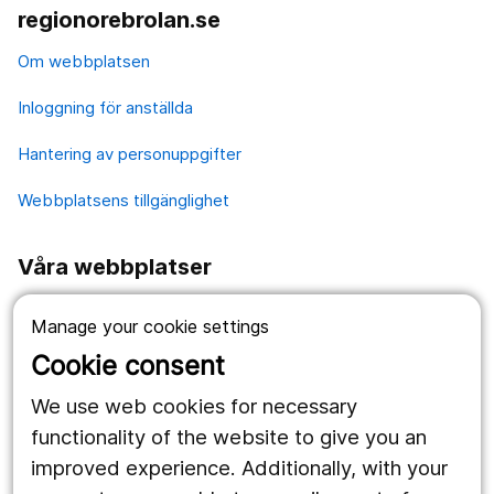
regionorebrolan.se
Om webbplatsen
Inloggning för anställda
Hantering av personuppgifter
Webbplatsens tillgänglighet
Våra webbplatser
1177.se
Manage your cookie settings
Länstrafiken
Cookie consent
Region Örebro län
We use web cookies for necessary
functionality of the website to give you an
improved experience. Additionally, with your
Följ oss