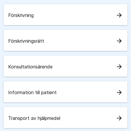
arrow_forward
Förskrivning
arrow_forward
Förskrivningsrätt
arrow_forward
Konsultationsärende
arrow_forward
Information till patient
arrow_forward
Transport av hjälpmedel