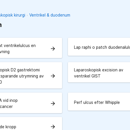
kopisk kirurgi
Ventrikel & duodenum
m
t ventrikelulcus en
Lap raphi o patch duodenalul
arrow_forward
ivning
opisk D2 gastrektomi
Laparoskopisk excision av
arrow_forward
tsparande utrymning av
ventrikel GIST
10
A vid inop
Perf ulcus efter Whipple
arrow_forward
cancer
arrow_forward
de kropp