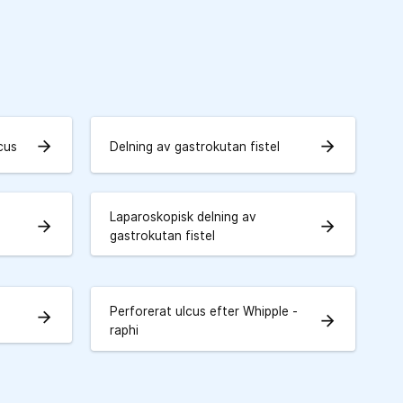
arrow_forward
arrow_forward
cus
Delning av gastrokutan fistel
Laparoskopisk delning av
arrow_forward
arrow_forward
gastrokutan fistel
Perforerat ulcus efter Whipple -
arrow_forward
arrow_forward
raphi