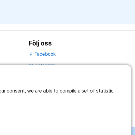
Följ oss
Facebook
Instagram
portrait
Linked In
work_outline
r consent, we are able to compile a set of statistic