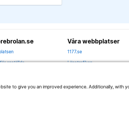
rebrolan.se
Våra webbplatser
latsen
1177.se
för anställda
Länstrafiken
av personuppgifter
Region Örebro län
ns tillgänglighet
ite to give you an improved experience. Additionally, with you