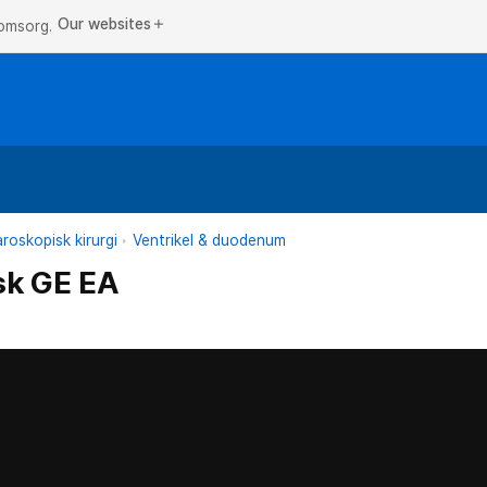
Our websites
add
 omsorg.
roskopisk kirurgi
Ventrikel & duodenum
sk GE EA