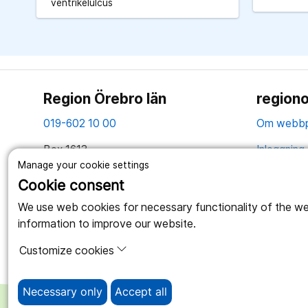
ventrikelulcus
Region Örebro län
regiono
019-602 10 00
Om webbp
Box 1613
Inloggning 
Manage your cookie settings
701 16 Örebro
Hantering 
Cookie consent
Tillsammans skapar vi ett bättre liv
Webbplatse
We use web cookies for necessary functionality of the webs
information to improve our website.
Customize cookies
Necessary only
Accept all