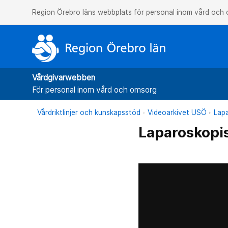
Region Örebro läns webbplats för personal inom vård och
Vårdgivarwebben
För personal inom vård och omsorg
Vårdriktlinjer och kunskapsstöd
Videoarkivet USÖ
Lapa
Laparoskopi