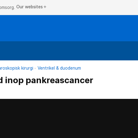
Our websites
add
 omsorg.
roskopisk kirurgi
Ventrikel & duodenum
d inop pankreascancer