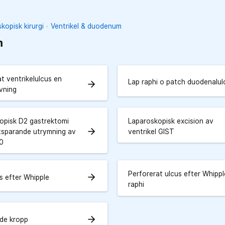
kopisk kirurgi
Ventrikel & duodenum
m
t ventrikelulcus en
Lap raphi o patch duodenalul
arrow_forward
ivning
opisk D2 gastrektomi
Laparoskopisk excision av
arrow_forward
tsparande utrymning av
ventrikel GIST
10
Perforerat ulcus efter Whippl
arrow_forward
s efter Whipple
raphi
arrow_forward
de kropp