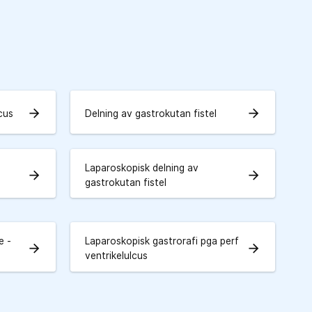
arrow_forward
arrow_forward
cus
Delning av gastrokutan fistel
Laparoskopisk delning av
arrow_forward
arrow_forward
gastrokutan fistel
e -
Laparoskopisk gastrorafi pga perf
arrow_forward
arrow_forward
ventrikelulcus