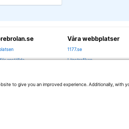
rebrolan.se
Våra webbplatser
latsen
1177.se
för anställda
Länstrafiken
av personuppgifter
Region Örebro län
ns tillgänglighet
ite to give you an improved experience. Additionally, with you