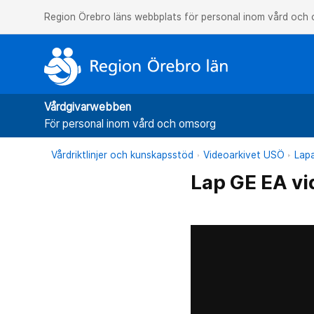
Region Örebro läns webbplats för personal inom vård och
Vårdgivarwebben
För personal inom vård och omsorg
Vårdriktlinjer och kunskapsstöd
Videoarkivet USÖ
Lapa
Lap GE EA vi