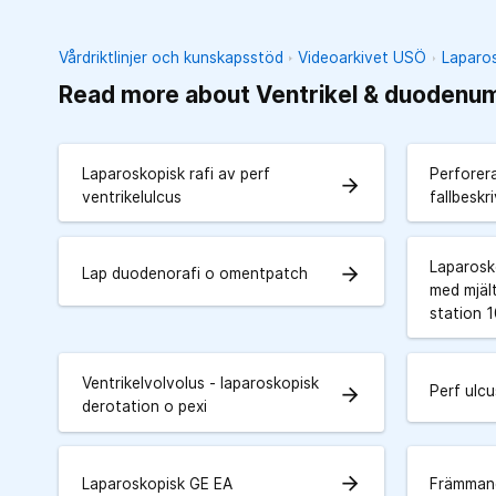
Vårdriktlinjer och kunskapsstöd
Videoarkivet USÖ
Laparos
Read more about Ventrikel & duodenu
Laparoskopisk rafi av perf
Perforera
arrow_forward
ventrikelulcus
fallbeskr
Laparosk
arrow_forward
Lap duodenorafi o omentpatch
med mjäl
station 
Ventrikelvolvolus - laparoskopisk
Perf ulcu
arrow_forward
derotation o pexi
arrow_forward
Laparoskopisk GE EA
Främman