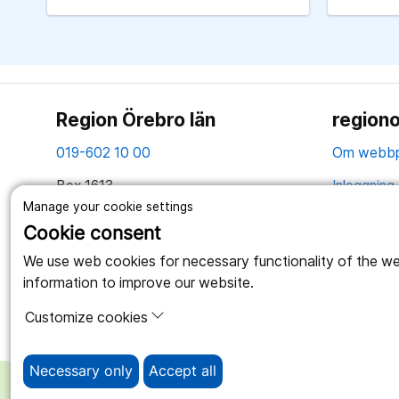
Region Örebro län
regiono
019-602 10 00
Om webbp
Box 1613
Inloggning 
701 16 Örebro
Manage your cookie settings
Hantering 
Cookie consent
Tillsammans skapar vi ett bättre liv
Webbplatse
We use web cookies for necessary functionality of the webs
information to improve our website.
Customize cookies
Necessary only
Accept all