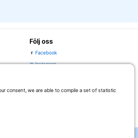
Följ oss
Facebook
Instagram
portrait
Linked In
work_outline
r consent, we are able to compile a set of statistic