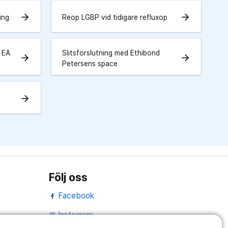
arrow_forward
arrow_forward
ing
Reop LGBP vid tidigare refluxop
d EA
Slitsförslutning med Ethibond
arrow_forward
arrow_forward
Petersens space
arrow_forward
Följ oss
Facebook
Instagram
portrait