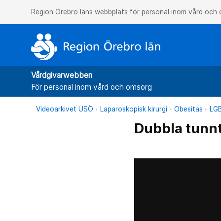
Region Örebro läns webbplats för personal inom vård och
Vårdgivarwebben
För personal inom vård och omsorg
Videoarkivet USÖ
Laparoskopisk kirurgi
Obesitas
LGB
Dubbla tunn