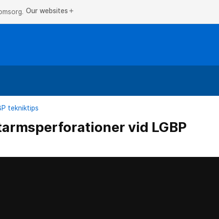
Our websites
add
 omsorg.
P tekniktips
tarmsperforationer vid LGBP