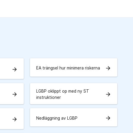
arrow_forward
EA trängsel hur minimera riskerna
arrow_forward
LGBP oklippt op med ny ST
arrow_forward
arrow_forward
instruktioner
s
arrow_forward
Nedläggning av LGBP
arrow_forward