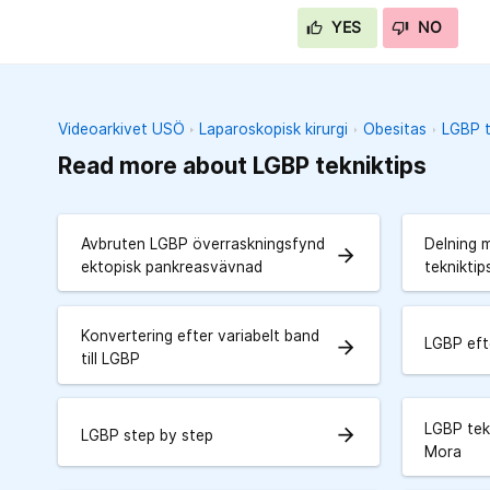
YES
NO
Videoarkivet USÖ
Laparoskopisk kirurgi
Obesitas
LGBP t
Read more about LGBP tekniktips
Avbruten LGBP överraskningsfynd
Delning 
arrow_forward
ektopisk pankreasvävnad
tekniktip
Konvertering efter variabelt band
LGBP efte
arrow_forward
till LGBP
LGBP tek
arrow_forward
LGBP step by step
Mora