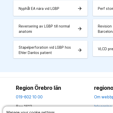
arrow_forward
Nyphål EA nära vid LGBP
Perf sto
Reversering av LGBP till normal
Revision
arrow_forward
anatomi
Barcelo
Stapelperforation vid LGBP hos
VLCD preo
arrow_forward
Ehler Danlos patient
Region Örebro län
regiono
019-602 10 00
Om webbp
Box 1613
Inloggning 
701 16 Örebro
Manage your cookie settings