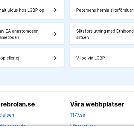
arrow_forward
malt ulcus hos LGBP op
Petersens hernia slitsförslutn
 av EA anastomosen
Slitsförslutning med Ethibon
arrow_forward
nametoden
slitsen
arrow_forward
p eller ej
V-loc vid LGBP
rebrolan.se
Våra webbplatser
latsen
1177.se
för anställda
Länstrafiken