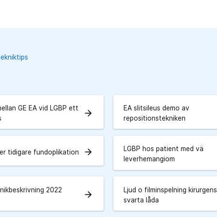
ekniktips
mellan GE EA vid LGBP ett
EA slitsileus demo av
arrow_forward
s
repositionstekniken
LGBP hos patient med vä
arrow_forward
r tidigare fundoplikation
leverhemangiom
nikbeskrivning 2022
Ljud o filminspelning kirurgen
arrow_forward
svarta låda