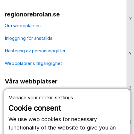
regionorebrolan.se
X
Om webbplatsen
Inloggning för anställda
Hantering av personuppgifter
Y
Webbplatsens tillgänglighet
Våra webbplatser
Z
1177.se
Manage your cookie settings
Länstrafiken
Cookie consent
Region Örebro län
We use web cookies for necessary
Å
functionality of the website to give you an