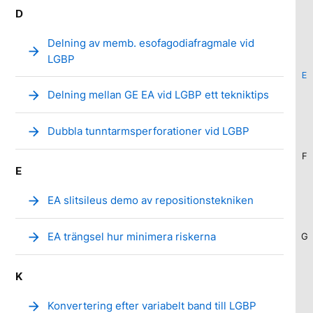
D
Delning av memb. esofagodiafragmale vid
arrow_forward
LGBP
E
arrow_forward
Delning mellan GE EA vid LGBP ett tekniktips
arrow_forward
Dubbla tunntarmsperforationer vid LGBP
F
E
arrow_forward
EA slitsileus demo av repositionstekniken
arrow_forward
EA trängsel hur minimera riskerna
G
K
arrow_forward
Konvertering efter variabelt band till LGBP