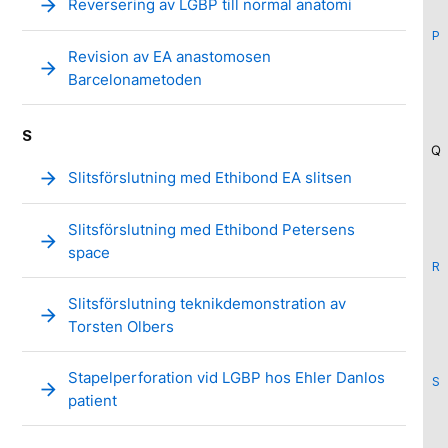
arrow_forward
Reversering av LGBP till normal anatomi
P
Revision av EA anastomosen
arrow_forward
Barcelonametoden
S
Q
arrow_forward
Slitsförslutning med Ethibond EA slitsen
Slitsförslutning med Ethibond Petersens
arrow_forward
space
R
Slitsförslutning teknikdemonstration av
arrow_forward
Torsten Olbers
Stapelperforation vid LGBP hos Ehler Danlos
S
arrow_forward
patient