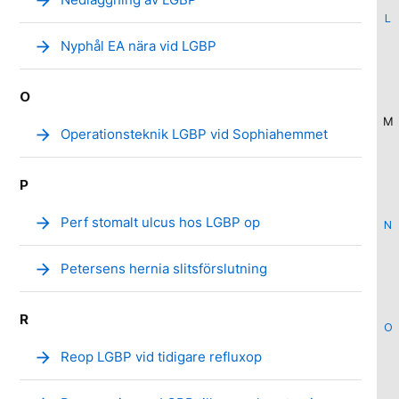
arrow_forward
L
arrow_forward
Nyphål EA nära vid LGBP
O
M
arrow_forward
Operationsteknik LGBP vid Sophiahemmet
P
arrow_forward
Perf stomalt ulcus hos LGBP op
N
arrow_forward
Petersens hernia slitsförslutning
R
O
arrow_forward
Reop LGBP vid tidigare refluxop