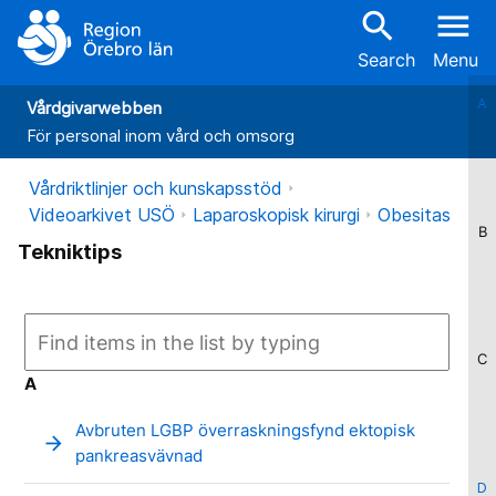
search
menu
Search
Menu
A
Vårdgivarwebben
För personal inom vård och omsorg
Vårdriktlinjer och kunskapsstöd
Videoarkivet USÖ
Laparoskopisk kirurgi
Obesitas
B
Tekniktips
C
A
Avbruten LGBP överraskningsfynd ektopisk
arrow_forward
pankreasvävnad
D