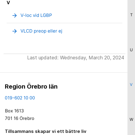
V
arrow_forward
V-loc vid LGBP
T
arrow_forward
VLCD preop eller ej
U
Last updated: Wednesday, March 20, 2024
V
Region Örebro län
019-602 10 00
Box 1613
701 16 Örebro
W
Tillsammans skapar vi ett bättre liv